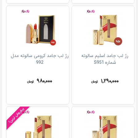
رژ لب جامد اسلیم سالوته
رژ لب جامد کرومی سالوته مدل
شماره S951
992
۹۸۰,۰۰۰
۱,۲۹۰,۰۰۰
تومان
تومان
پرفروش ترین!