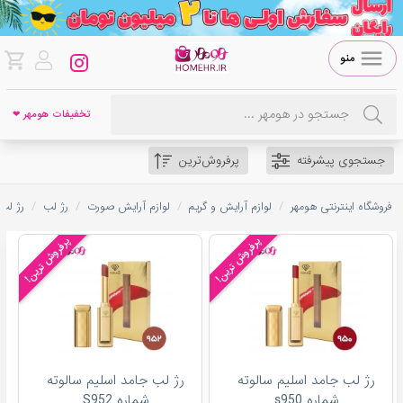
منو
تخفیفات هومهر ❤
جستجوی پیشرفته
پرفروش‌ترین
/
/
/
/
فروشگاه اینترنتی هومهر
لوازم آرایش و گریم
لوازم آرایش صورت
رژ لب
رژ لب
پرفروش ترین!
پرفروش ترین!
رژ لب جامد اسلیم سالوته
رژ لب جامد اسلیم سالوته
شماره s950
شماره S952