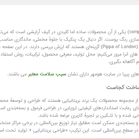
پنکیک (compact powder) یکی از آن محصولات ساده اما کلیدی در کیف آرایشی است ک
ی رنگ پوست. اگر دنبال یک پنکیک با جلوهٔ مخملی، ماندگاری مناسب و فر
پنکیک‌های پیپا لندن (Pippa of London) گزینه‌ای هستند که ارزش بررسی 
های انرا مرور می‌کنیم: محل تولید، معرفی محصول، ترکیبات، روش استفاد
آگاهانه بگیری.
ای پیپا در سایت هومهر دارای نشان
سیب سلامت معتبر
می باشند.
 ساخت کجاست
 از مجموعه محصولات یک برند بریتانیایی هستند که طراحی و توسعهٔ محصو
عنای رعایت استانداردهای کیفیتی اروپایی در طراحی فرمول و بسته‌بندی است
 شده و با تلـکین بر تجربهٔ کاربری عرضه شده باشد.
 بسته‌بندی ممکن است مطابق نیاز توزیع بین‌المللی در برخی مراکز منت
ر سطح بین‌المللی است. این ترکیبِ «طراحی بریتانیایی + تولید تحت استا