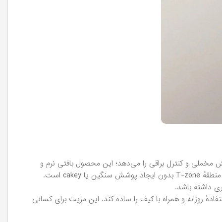
Mayfair Compact Pow یا مشابه آن) وعدهٔ فینیش مخملی و کنترل براقی را می‌دهد؛ این محصول بافتی نرم و
پوششی ملایم تا متوسط ارائه می‌کند و هدفش یکنواخت‌سازی تیرگی‌های سطحی و مات کردن منطقهٔ T-zone بدون ایجاد پوشش سنگین یا cakey است.
ری داشته باشد.
ٔ روزانه و همراه با کیف را ساده کند. این مزیت برای کسانی