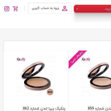
رید
۰
ورود به حساب کاربری
پرفروش ترین!
ن شماره 859
پنکیک پیپا لندن شماره 862