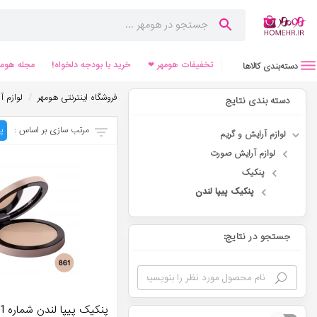
تخفیفات هومهر ❤
خرید با بودجه دلخواه!
مجله هومه
دسته‌بندی کالاها
/
فروشگاه اینترنتی هومهر
لوازم آ
دسته بندی نتایج
مرتب سازی بر اساس :
پ
لوازم آرایش و گریم
لوازم آرایش صورت
پنکیک
پنکیک پیپا لندن
جستجو در نتایج:
پنکیک پیپا لندن شماره 861