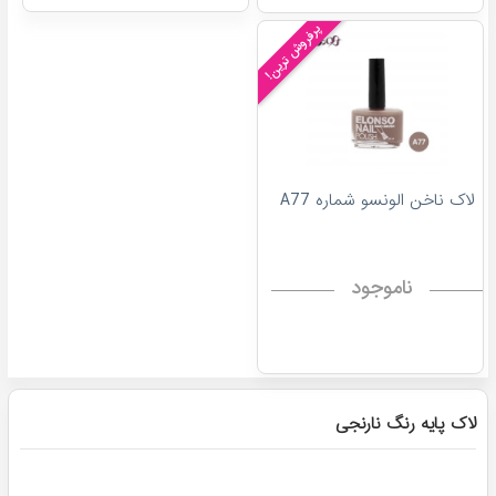
پرفروش ترین!
لاک ناخن الونسو شماره A77
ناموجود
لاک پایه رنگ نارنجی