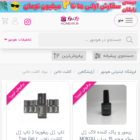
منو
تخفیفات هومهر ❤
جستجوی پیشرفته
پرفروش‌ترین
/
/
/
فروشگاه اینترنتی هومهر
آرایشگاهی
کاشت ناخن
مواد کاشت ناخن
پرفروش ترین!
پرفروش ترین!
ریمور و پاک کننده لاک ژل
تاپ ژل ریفورما ( تاپ ژل
موکو حجم 15 میل- MOKOU
كاشت ناخن ) Top Gel