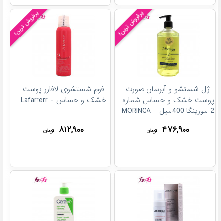
پرفروش ترین!
پرفروش ترین!
ژل شستشو و آبرسان صورت
فوم شستشوی لافارر پوست
پوست خشک و حساس شماره
خشک و حساس - Lafarrerr
2 مورینگا 400میل - MORINGA
۸۱۲,۹۰۰
۴۷۶,۹۰۰
تومان
تومان