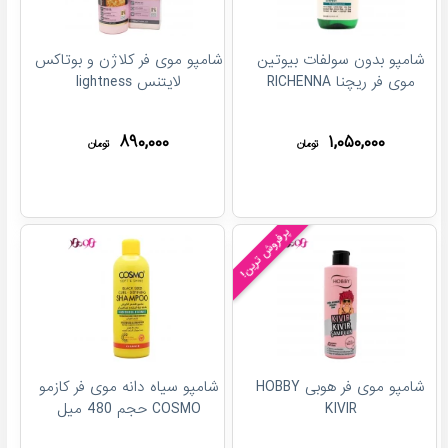
شامپو بدون سولفات بیوتین
شامپو موی فر کلاژن و بوتاکس
موی فر ریچنا RICHENNA
لایتنس lightness
۸۹۰,۰۰۰
۱,۰۵۰,۰۰۰
تومان
تومان
پرفروش ترین!
شامپو موی فر هوبی HOBBY
شامپو سیاه دانه موی فر کازمو
KIVIR
COSMO حجم 480 میل