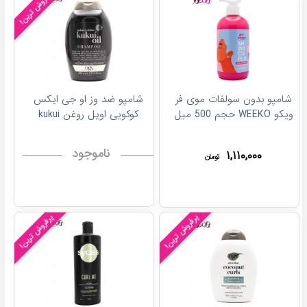
پرفروش ترین!
شامپو بدون سولفات موی فر
شامپو ضد وز او جی ایکس
ویکو WEEKO حجم 500 میل
کوکویی اویل روغن kukui
ناموجود
۱,۱۱۰,۰۰۰
تومان
پرفروش ترین!
پرفروش ترین!