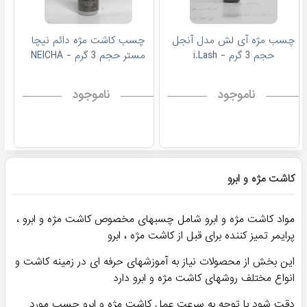
چسب مژه آی لش مدل آنجل
چسب کاشت مژه دائم نیچا
حجم 3 گرم - i.Lash
مستر حجم 3 گرم - NEICHA
ناموجود
ناموجود
پرفروش ترین!
شانه لیفت مژه - Brush for
سرمانکن تمرین کاشت مژه
lifting eyelashes