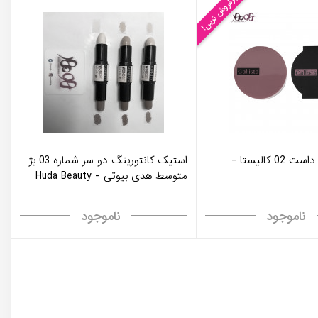
پرفروش ترین!
هايلايتر مون داست 02 کاليستا -
استیک کانتورینگ دو سر شماره 03 بژ
متوسط هدی بیوتی - Huda Beauty
ناموجود
ناموجود