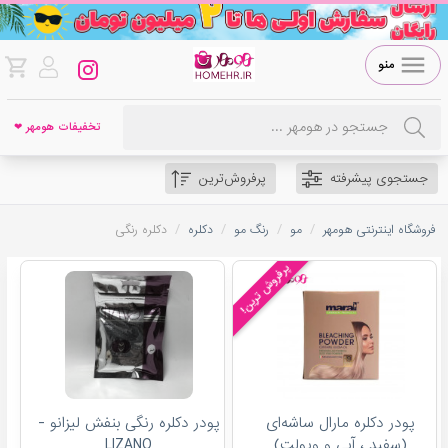
منو
تخفیفات هومهر ❤
جستجوی پیشرفته
پرفروش‌ترین
/
/
/
/
فروشگاه اینترنتی هومهر
مو
رنگ مو
دکلره
دکلره رنگی
پرفروش ترین!
پودر دکلره مارال ساشه‌ای
پودر دکلره رنگی بنفش لیزانو -
(سفید ، آبی و ویولت)
LIZANO