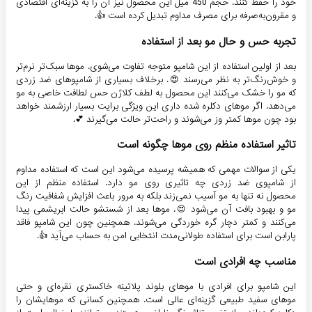
خود را حفظ کنند. حجم 450 میل این محصول نیز آن را به گزینه‌ای اقتصادی
و مقرون‌به‌صرفه برای مصرف مداوم تبدیل کرده است 👍.
تجربه حس و حال مو بعد از استفاده
بعد از اولین استفاده از این شامپو متوجه تفاوت می‌شوی. موها سبک‌تر نرم‌تر
و خوش‌رنگ‌تر به نظر می‌رسند 😍. برخلاف بسیاری از شامپوهای ضد زردی
که مو را خشک می‌کنند این محصول به لطف کلاژن حس لطافت خاصی به مو
می‌دهد. اگر موهای دکلره شده داری این ویژگی برایت بسیار ارزشمند خواهد
بود چون موها کمتر وز می‌شوند و راحت‌تر حالت می‌گیرند 💕.
تاثیر استفاده منظم روی موها چگونه است
یکی از سوالات مهمی که همیشه پرسیده می‌شود این است که استفاده مداوم
از شامپوی ضد زردی چه تاثیری روی مو دارد. استفاده منظم از این
محصول نه تنها به مو آسیب نمی‌زند بلکه به مرور باعث افزایش شفافیت رنگ
مو و بهبود بافت آن می‌شود 😍. موها بعد از شستشو حالت ابریشمی پیدا
می‌کنند و کمتر دچار گره خوردگی می‌شوند. همچنین چون این شامپو فاقد
پارابن است برای استفاده طولانی‌مدت انتخابی امن به حساب می‌آید 👍.
مناسب چه افرادی است
این شامپو برای افرادی با موهای بلوند پلاتینه خاکستری نقره‌ای و حتی
موهای سفید طبیعی گزینه‌ای عالی است. همچنین کسانی که موهایشان را