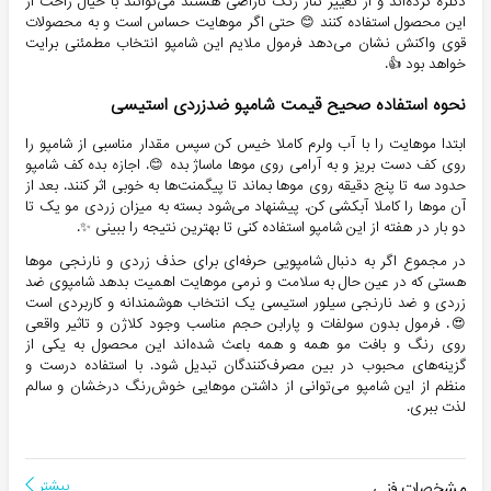
دکلره کرده‌اند و از تغییر تناژ رنگ ناراضی هستند می‌توانند با خیال راحت از
این محصول استفاده کنند 😊 حتی اگر موهایت حساس است و به محصولات
قوی واکنش نشان می‌دهد فرمول ملایم این شامپو انتخاب مطمئنی برایت
خواهد بود 👍.
نحوه استفاده صحیح قیمت شامپو ضدزردی استیسی
ابتدا موهایت را با آب ولرم کاملا خیس کن سپس مقدار مناسبی از شامپو را
روی کف دست بریز و به آرامی روی موها ماساژ بده 😊. اجازه بده کف شامپو
حدود سه تا پنج دقیقه روی موها بماند تا پیگمنت‌ها به خوبی اثر کنند. بعد از
آن موها را کاملا آبکشی کن. پیشنهاد می‌شود بسته به میزان زردی مو یک تا
دو بار در هفته از این شامپو استفاده کنی تا بهترین نتیجه را ببینی ✨.
در مجموع اگر به دنبال شامپویی حرفه‌ای برای حذف زردی و نارنجی موها
هستی که در عین حال به سلامت و نرمی موهایت اهمیت بدهد شامپوی ضد
زردی و ضد نارنجی سیلور استیسی یک انتخاب هوشمندانه و کاربردی است
😍. فرمول بدون سولفات و پارابن حجم مناسب وجود کلاژن و تاثیر واقعی
روی رنگ و بافت مو همه و همه باعث شده‌اند این محصول به یکی از
گزینه‌های محبوب در بین مصرف‌کنندگان تبدیل شود. با استفاده درست و
منظم از این شامپو می‌توانی از داشتن موهایی خوش‌رنگ درخشان و سالم
لذت ببری.
مشخصات فنی
بیشتر