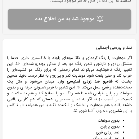
متاسفانه این کالا در حال حاضر موجود نیست.
موجود شد به من اطلاع بده
نقد و بررسی اجمالی
اگر موهایت را رنگ کرده‌ای یا ذاتا موهای بلوند یا خاکستری داری حتما با
مشکل زردی و نارنجی شدن رنگ مو بعد از مدتی روبه‌رو شده‌ای 😕. این
تغییر رنگ ناخوشایند می‌تواند تمام زحمتی که برای رنگ مو کشیده‌ای را
خراب کند و حتی باعث شود موهایت کدر و بی‌روح به نظر برسد. دقیقا همین
جاست که
شامپو ضد زردی استیسی
وارد میدان می‌شود و مثل یک
نجات‌دهنده واقعی عمل می‌کند ✨. این شامپو با فرمولاسیونی حرفه‌ای و بدون
سولفات و پارابن طراحی شده تا هم رنگ مو را اصلاح کند و هم به سلامت و
کیفیت مو آسیب نزند. اگر به دنبال محصولی هستی که هم کارایی بالایی
داشته باشد و هم موهایت را خشک و شکننده نکند با من همراه باش تا کامل
با این شامپوی محبوب آشنا شوی 😍.
بدون سولفات
بدون پارابن
ضد زردی قوی
ضد نارنجی مؤثر