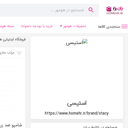
تخفیفات هومهر ❤
خرید با بودجه دلخواه!
مجله هومه
دسته‌بندی کالاها
فروشگاه اینترنتی ه
مرتب سازی
استیسی
https://www.homehr.ir/brand/
stacy
شامپو ضد زر
جستجو در نتایج برند: