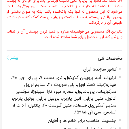
UV کمک کند. علاوه بر این، به دلیل قابلیت آبرسانی بالا، برای افرادی که پوست
خشک یا دهیدراته دارند نیز انتخابی مناسب است. این ویژگی‌ها باعث
می‌شود که این محصول نه تنها یک پاک‌کننده باشد، بلکه به عنوان بخشی از
روتین مراقبتی پوست، به حفظ سلامت و زیبایی پوست کمک کند و درخشش
طبیعی آن را بازگرداند.
بنابراین اگر محصولی می‌خواهیدکه علاوه بر تمیز کردن پوستتان آن را شفاف
و روشن کند این محصول برای شما ساخته شده است!
مشخصات فنی
بیشتر
کشور سازنده
:
ایران
ترکیبات
:
آب، پروپیلن گلایکول، تری دست ۹، پی ای جی ۴۰،
هیدروژنیتد کستر اویل، پلی سوربات ۲۰، سدیم لوریل
سارکوزینات، پروپاندیول، عصاره میوه تارا اسپینوزا، فنوکسی
اتانول، متیل پارابن، اتیل پارابن، پروپیل پارابن، بوتیل پارابن،
سدیم آسکوربیل فسفات، متیل گلوست ۲۰، پنتنول، ا د ت آ،
اسانس، سی آی ۱۵۹۸۵.
جنسیت
:
مناسب برای خانم ها و آقایان