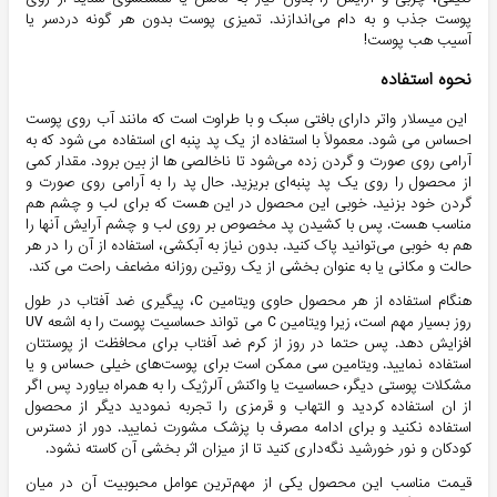
پوست جذب و به دام می‌اندازند. تمیزی پوست بدون هر گونه دردسر یا
آسیب هب پوست!
نحوه استفاده
این میسلار واتر دارای بافتی سبک و با طراوت است که مانند آب روی پوست
احساس می شود. معمولاً با استفاده از یک پد پنبه ای استفاده می شود که به
آرامی روی صورت و گردن زده می‌شود تا ناخالصی ها از بین برود. مقدار کمی
از محصول را روی یک پد پنبه‌ای بریزید. حال پد را به آرامی روی صورت و
گردن خود بزنید. خوبی این محصول در این هست که برای لب و چشم هم
مناسب هست. پس با کشیدن پد مخصوص بر روی لب و چشم آرایش آنها را
هم به خوبی می‌توانید پاک کنید. بدون نیاز به آبکشی، استفاده از آن را در هر
حالت و مکانی یا به عنوان بخشی از یک روتین روزانه مضاعف راحت می کند.
هنگام استفاده از هر محصول حاوی ویتامین C، پیگیری ضد آفتاب در طول
روز بسیار مهم است، زیرا ویتامین C می تواند حساسیت پوست را به اشعه UV
افزایش دهد. پس حتما در روز از کرم ضد آفتاب برای محافظت از پوستتان
استفاده نمایید. ویتامین سی ممکن است برای پوست‌های خیلی حساس و یا
مشکلات پوستی دیگر، حساسیت یا واکنش آلرژیک را به همراه بیاورد پس اگر
از ان استفاده کردید و التهاب و قرمزی را تجربه نمودید دیگر از محصول
استفاده نکنید و برای ادامه مصرف با پزشک مشورت نمایید. دور از دسترس
کودکان و نور خورشید نگه‌داری کنید تا از میزان اثر بخشی آن کاسته نشود.
قیمت مناسب این محصول یکی از مهم‌ترین عوامل محبوبیت آن در میان