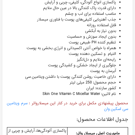
پاکسازی انواع آلودگی، کثیفی، چربی و آرایش
دارای قدرت پاک کنندگی بالا در عین حال ملایم
مناسب استفاده برای لب و چشم
جذب آهنربایی کثیفی‌های پوست با فناوری میسلار
قابل استفاده روزانه
بدون نیاز به آبکشی
بدون ایجاد سوزش و حساسیت
تنظیم کننده PH طبیعی پوست
همراه با خواص آنتی اکسیدانی و انرژی بخشی به پوست
التیام و تسکین دهنده پوست
رایحه‌ای ملایم و دل‌انگیز
جلوگیری از ایجاد خشکی و کشیدگی پوست
آبرسان به پوست
دارای خاصیت روشن کنندگی پوست با داشتن ویتامین سی
حجم محصول: 250 میلی لیتر
کشور سازنده: ایران
نام لاتین: Skin One Vitamin C Micellar Water
محصول پیشنهادی مکمل برای خرید در کنار این میسلارواتر :
سرم ویتامین
سی اسکین وان
جدول اطلاعات محصول:
پاکسازی آلودگی‌ها، آرایش و چربی از
ماموریت اصلی میسلار واتر: