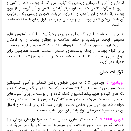
کنندگی و آنتی اکسیدانی ویتامین C ترکیب می کند تا پوست شما را تمیز و
عاری از هرگونه کثیفی کند. به طور موثر آرایش، کثیفی و آلودگی‌ها را از روی
پوست پاک کرده و آن را تمیز و با طراوت می‌کند. افزودن ویتامین C در ترکیب
آن باعث روشن شدن پوست و بهبود کلی چهره در طول زمان با استفاده منظم
می‌شود.
همچنین محافظت آنتی اکسیدانی در برابر رادیکال‌های آزاد و استرس های
محیطی ایجاد می‌نماید و حفظ سلامت و جوانی پوست را به ارمغان
می‌آورد. این محصول به گونه ای فرموله شده است که ملایم و آبرسان باشد و
برای انواع پوست از جمله پوست‌های حساس مناسب هست همچنین برای
انواع اجزای صورت مانند لب و چشم هم کاربرد دارد و سوزش و التهاب به
همراه نمی‌آورد.
ترکیبات اصلی
ویتامین C:
ویتامین C که به دلیل خواص روشن کنندگی و آنتی اکسیدانی
خود بسیار مورد توجه قرار گرفته است، به یکدست شدن رنگ پوست، کاهش
لکه های تیره و هایپرپیگمانتاسیون کمک کرده و از پوست در برابر آسیب‌های
محیطی محافظت می‌کند. قدرت روشن کنندگی آن پس از استفاده منظم دیده
خواهد شد. ویتامین سی خالص حالت ناپایدار است که برای استفاده و اعمال
آن در محصولات مراقبتی نوع پایدار آن مورد تایید هست.
فناوری Micellar:
آب میسلار حاوی میسل است که مولکول‌های روغنی ریز
هستند که در آب معلق هستند. این میسل‌ها مانند آهن‌ربا عمل می‌کنند و
کثیفی، چربی و آرایش را بدون نیاز به مالش یا شستشوی شدید از روی