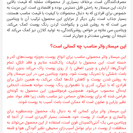
مصرف‌کنندگان است. برخلاف بسیاری از محصولات مشابه که قیمت بالایی
دارند، این میسلار به راحتی قابل دسترس بوده و اقتصادی است. این مزیت به
خصوص برای افرادی که به دنبال محصولات با کیفیت با قیمت مناسب هستند،
بسیار جذاب است. یکی دیگر از مزایای این محصول، ترکیب آن با ویتامین
سی است که به روشن شدن و یکنواخت کردن رنگ پوست کمک می‌کند.
ویتامین سی علاوه بر خواص روشن‌کنندگی، به تولید کلاژن نیز کمک می‌کند که
نتیجه آن پوستی سفت‌تر و جوان‌تر است.
این میسلار واتر مناسب چه کسانی است؟
این میسلار واتر محصولی مناسب برای انواع پوست، به‌ویژه پوست‌های کدر و
خسته است. این محصول با ترکیبات پاک‌کننده ملایم و فاقد الکل، تمام
آلودگی‌ها، آرایش و چربی اضافی را از روی پوست پاک می‌کند بدون اینکه
باعث خشکی یا تحریک پوست شود. وجود ویتامین سی در این میسلار واتر
به روشن شدن پوست و کاهش لک‌ها کمک می‌کند، به همین دلیل برای
افرادی که با تیرگی، کدری یا ناهمواری رنگ پوست مواجه هستند، انتخابی
ایده‌آل محسوب می‌شود. همچنین، فرمولاسیون این محصول به گونه‌ای
طراحی شده که برای پوست‌های حساس نیز مناسب باشد، زیرا فاقد مواد مضر
نظیر پارابن و صابون است که ممکن است باعث آسیب به پوست شوند.
این میسلار واتر برای کسانی که به دنبال یک محصول چندمنظوره برای
پاکسازی و مراقبت از پوست خود هستند، بسیار کاربردی است. از آنجا که
ویتامین سی یک آنتی‌اکسیدان قوی است، استفاده از این محصول می‌تواند به
محافظت از پوست در برابر عوامل آسیب‌زای محیطی نظیر آلودگی هوا و اشعه