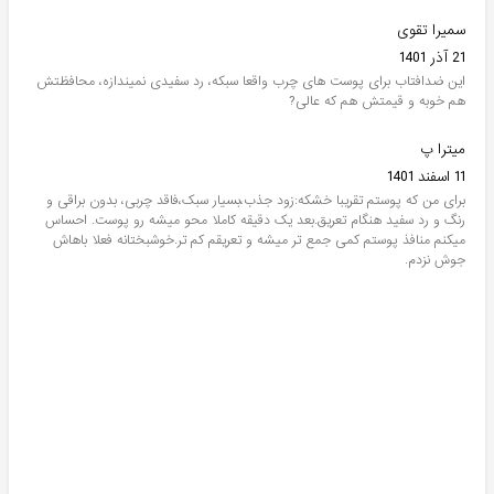
سمیرا تقوی
21 آذر 1401
این ضدافتاب برای پوست های چرب واقعا سبکه، رد سفیدی نمیندازه، محافظتش
هم خوبه و قیمتش هم که عالی?
میترا پ
11 اسفند 1401
برای من که پوستم تقریبا خشکه:زود جذب،بسیار سبک،فاقد چربی، بدون براقی و
رنگ و رد سفید هنگام تعریق.بعد یک دقیقه کاملا محو میشه رو پوست. احساس
میکنم منافذ پوستم کمی جمع تر میشه و تعریقم کم تر.خوشبختانه فعلا باهاش
جوش نزدم.