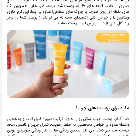
پی اف 50 در کنار فیلتر های مراقبتی اشعه UVA و UVB باعث می شود هیچ
ضرری از جانب اشعه های UV به پوست شما نرسد. ضرر هایی همچون لک
های نقطه ای روی صورت یا چروک های سطحی! علاوه بر اینها، این کرم حاوی
ویتامین E و خواص انتی اکسیدان است که می توانند از پوست شما در برابر
رادیکال های ازاد و عوارض آنها مراقبت نمایند.
مفید برای پوست های چرب!
ضد آفتاب پوست چرب اسکین وان حاوی ترکیب سبورداکتیل است و به همین
واسطه علاوه بر خواص محافظتی، به حفظ رطوبت، کنترل چربی و کاهش منافذ
پوست شما نیز کمک می کند. همین ویژگی ها در کنار ویژگی فلوییدی بودن