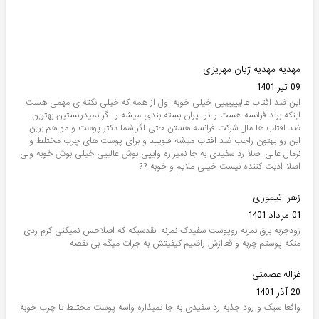
مهدیه مهدیه ژیان مهریزی
09 تیر 1401
این ضد افتاب عالییییییی خیلی خوبه اول از همه که خیلی نکته ی مهمی هست
اینکه برند فرانسه هست و تو ایران بسته بندی میشه و اگر نمیدونستین بهترین
ضد افتاب ها مال شرکت فرانسه هستن حتی اگر شما دکتر پوست و مو هم برین
این رو بهتون راجب ضد افتاب میشه فلویید و برای پوست های چرب مختلط و
نرمال عالی اصلا رد سفیدی به جا نمیزاره واییی بوش عالییی خیلی بوش خوبه ولی
اصلا اذیت کننده نیست خیلی ملایم و خوبه ??
زهرا تیموری
01 مرداد 1401
زودجزبه برق نمزنه روپوست سفیدک نمزنه انقدسبکه که اصلاحس نمیکنی کرم زدی
منکه پوستم چربه واقعاازش راضیم کیفیتش به جرات میگم بی نقصه
غزاله عصمتی
20 آذر 1401
واقعا سبک و رود جذبه رد سفیدی به جا نمیذاره واسه پوست مختلط تا چرب خوبه