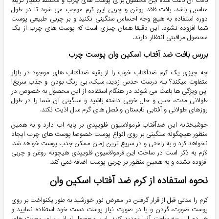
بافت آن باعث شده این محصول برای پوست های چرب و مختلط بسیار گزینه
مناسبی باشد. بافت فاقد روغن و چربی این کرم موجب می شود تا در طول
دوره استفاده به هیچ وجه احساس سنگینی نکنید و بر چربی طبیعی پوست
شما افزوده نشود. این دقیقا همان چیزی است که پوست های چرب از یک
محصول مراقبتی انتظار دارند.
بررس بافت ضد‌ آفتاب اسکین وان پوست چرب
چه چیزی یک کرم ضدآفتاب خوب را از بقیه ضدآفتاب های موجود در بازار
متفاوت میکند؟ بله درست حدس زدید، سبک، بی رنگ بودن و جذب سریع!
این ویژگی ها باعث می شوند در هنگام استفاده از این محصول به خصوص در
طولانی مدت، حس و حال خوبی داشته باشید و سنگینی آن شما را در طول
روزهای طولانی و آفتابی تابستان و فصل های گرم سال اذیت نکند.
خوشبختانه این ضدآفتاب فرمولاسیون فلوییدی بر پایه اب دارد و به همین
منظور هیچگونه سنگینی بر روی انواع پوست خصوصا پوست های چرب ایجاد
نخواهد کرد و به راحتی و در سریع ترین زمان ممکن جذب پوست خواهد شد.
لازم به ذکر است در ساخت این فرمولاسیون فلوییدی هیچونه روغن و چربی
افزوده نشده و به همین منظور بر چربی پوست اضافه نمی کند.
نحوه استفاده از کرم ضد آفتاب اسکین وان
کرم را مدتی قبل از قرار گرفتن در معرض نور خورشید به طور یکنواخت بر روی
پوست صورت، گردن و یا در صورت نیاز پوست دست خود استفاده نمایید و
هر دو الی سه ساعت آنرا تمدید کنید. این محصول ایرانی برای پوست های