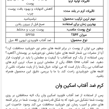
تاثیرات اولیه کرم:
پوست
کاهش التهابات و بهبود بافت پوست
تاثیرات کرم در بلند مدت:
چرب
مهم ترین ترکیب محصول:
نیاسینامید
بهترین زمان برای استفاده:
صبح قبل از بیرون رفتن
نوع پوست مناسب:
پوست چرب و مختلط
میزان SPF؟
SPF50
نوع محصول:
ضد آفتاب فلوییدی تیوپی 40 میل
چطور می توان از پوست در برابر اشعه های مضر نور خورشید محافظت کرد؟
آیا از مضرات بی شمار اشعه های ماورا بنفش نورخورشید بر پوستتان آگاهید؟
پس استفاده از یک کرم ضدآفتاب با کیفیت و مطمئن را باید در اولویت قرار
دهید. ضد‌ آفتاب Skin One، یکی از مطمئن ترین و سبک ترین کرم های
ضدآفتاب بی رنگ بازار است که می تواند خیال شما را از بابت مضرات ناشی از
اشعه های خورشیدی راحت کند. با ما با بررسی دقیق این محصول همراه
باشید.
کرم ضد آفتاب اسکین وان
پس از استفاده از ضد آفتاب فلویید اسکین وان یک لایه محافظتی بر روی
پوست شما تشکیل می شود که به شکل قدرتمندی از پوست شما در برابر اشعه
های مضر و آسیب رسان نور خورشید محافظت می کند. وجود خاصیت اس