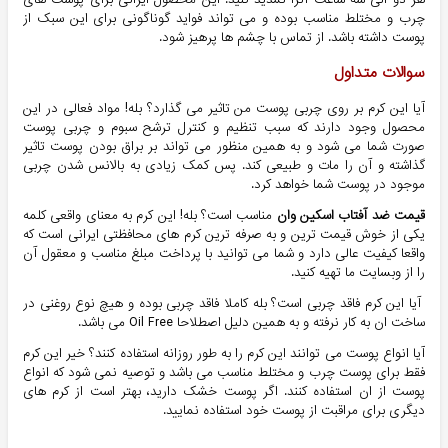
چرب و مختلط مناسب بوده و می تواند فواید گوناگونی برای این سبک از
پوست داشته باشد. از تماس با چشم ها پرهیز شود.
سوالات متداول
آیا این کرم بر روی چربی پوست من تاثیر می گذارد؟ بله! مواد فعالی در این
محصول وجود دارند که سبب تنظیم و کنترل ترشح سبوم و چربی پوست
صورت شما می شود و به همین منظور می تواند بر براق بودن پوست تاثیر
گذاشته و آن را مات و طبیعی کند. پس کمک زیادی به بالانس شدن چربی
موجود در پوست شما خواهد کرد.
قیمت ضد آفتاب اسکین وان
مناسب است؟ بله! این کرم به معنای واقعی کلمه
یکی از خوش قیمت ترین و به صرفه ترین کرم های محافظتی ایرانی است که
واقعا کیفیت عالی دارد و شما می توانید با پرداخت مبلغ مناسب و معقول آن
را از وبسایت ما تهیه کنید.
آیا این کرم فاقد چربی است؟ بله کاملا فاقد چربی بوده و هیچ نوع روغنی در
ساخت ان به کار نرفته و به همین دلیل اصطلاحا Oil Free می باشد.
آیا انواع پوست می توانند این کرم را به طور روزانه استفاده کنند؟ خیر این کرم
فقط برای پوست چرب و مختلط مناسب می باشد و توصیه نمی شود که انواع
پوست از ان استفاده کنند. اگر پوست خشک دارید، بهتر است از کرم های
دیگری برای مراقبت از پوست خود استفاده نمایید.