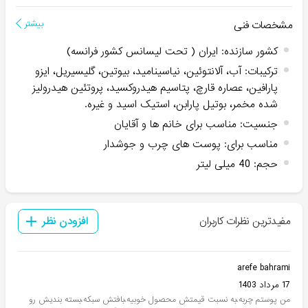
مشخصات فنی
بیشتر
کشور سازنده
:
ایران ( تحت لیسانس کشور فرانسه)
ترکیبات
:
آب، آلانتوئین، نیاسینامید، بیوتین، گلیسیریل، ایزو
پارافین، عصاره قارچ، پتاسیم هیدروکسید، پروتئین هیدرولیز
شده مخمر، بوتیل پارابن، استیک اسید و غیره.
جنسیت
:
مناسب برای خانم ها و آقایان
مناسب برای
:
پوست های چرب و جوشدار
حجم
:
40 میلی لیتر
مفیدترین نظرات کاربران
افزودن نظر
arefe bahrami
17 مرداد 1403
من پوستم چربه،به نسبت قیمتش محصول خوبیه،بافتش سبکه،بسته بندیش رو