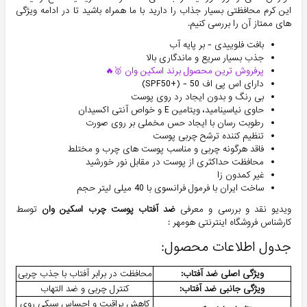
این کرم محافظتی بسیار جذاب را دارید با ما همراه باشید تا در ادامه ویژگی
های ممتاز آن را بررسی کنیم.
بافت فلوییدی - بر پایه آب
جذب بسیار سریع و ماندگاری بالا
پرفروش ترین محصول برند اسکین وان 🥇🔥
دارای اس پی اف 50 - (+SPF50)
بی رنگ و بدون ایجاد رد روی پوست
حاوی نیاسینامید، ویتامین E و خواص آنتی اکسیدان
رطوبت رسان با ایجاد حس مخملی بر روی صورت
تنظیم کننده ترشح چربی پوست
فاقد هرگونه چربی و مناسب پوست های چرب و مختلط
محافظت حداکثری از پوست در مقابل نور خورشید
غیر کمدون زا
ساخت ایران با فرمول فرانسوی با 40 میلی لیتر حجم
ویدیو نقد و بررسی و معرفی
ضد آفتاب پوست چرب اسکین وان
توسط
کارشناس فروشگاه اینترنتی هومهر :
جدول اطلاعات محصول:
ویژگی اصلی ضد آفتاب:
محافظت در برابر آفتاب با جذب چربی
ویژگی جانبی ضد آفتاب:
کنترل چربی و ضد التهاب
کاهش براقیت و احساس سبکی روی