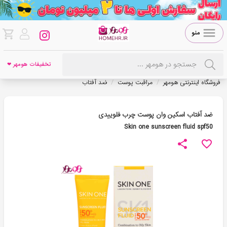
منو
تخفیفات هومهر ❤
/
/
فروشگاه اینترنتی هومهر
مراقبت پوست
ضد آفتاب
ضد آفتاب اسکین وان پوست چرب فلوییدی
Skin one sunscreen fluid spf50