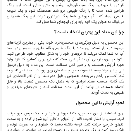
افرادی با ابروهای رنگ سبز، قهوه‌ای روشن و حتی خنثی است. این رنگ
طراحی شده است تا با رنگ طبیعی ابرو شما هماهنگ شود و یک نتیجه
طبیعی ایجاد کند. اگر ابروهای شما رنگ تیره‌تری دارند، این رنگ همچنان
می‌تواند به عنوان یک لایه پایه برای ابروهای شما عمل کند.
چرا این مداد ابرو بهترین انتخاب است؟
این محصول به دلیل ویژگی‌های منحصربه‌فرد خود، یکی از بهترین گزینه‌های
موجود در بازار است. این مداد با رنگ طبیعی، قلم دقیق و مقاوم بودن ضد
آب، به شما کمک می‌کند تا ابروهای خود را به شکل مطلوب خود طراحی کنید.
علاوه بر این، طراحی آن به گونه‌ای است که حتی برای کسانی که تازه وارد
حوزه آرایش هستند، به راحتی قابل استفاده است. این مداد به دلیل فرمول
غنی و غیر مواد چسبنده خود، حس چسبنده‌ای روی پوست ایجاد نمی‌کند و به
شما احساس راحتی می‌دهد. همچنین، طول عمر بلند آن از نظر اقتصادی نیز
یک گزینه مناسب است. افرادی که به دنبال یک محصول کیفیت بالا و قابل
اعتماد هستند، می‌توانند از این مداد استفاده کنند و نتیجه‌ای حرفه‌ای و
طبیعی به دست آورند.
نحوه آرایش با این محصول
برای استفاده از این محصول، ابتدا ابروهای خود را با یک برس ابرو مرتب
کنید. سپس، با فشار لطیف قلم، از انتهای داخلی ابرو شروع کرده و به سمت
انتهای خارجی حرکت کنید. توجه داشته باشید که خطوط را به صورت کوتاه و
نازک رسم کنید تا یک نتیجه طبیعی به دست آورید. در نهایت، می‌توانید با