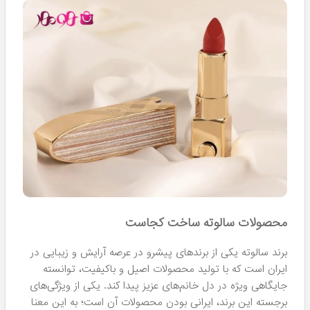
نقطه قوت اصلی این برند محسوب می‌شوند. ویژگی‌های برجسته
این رژ لب‌ها عبارتند از:
ضد آب بودن:
رژ لب‌های آن حتی در شرایط مرطوب یا هنگام
فعالیت‌های روزمره، رنگ خود را حفظ می‌کنند؛ به طوری که
نیازی به تجدید مکرر آرایش نخواهید داشت.
تنوع رنگ‌های بی‌نظیر:
با ارائه حدود ۴۰ رنگ متفاوت، از
رنگ‌های مات گرفته تا رنگ‌های برجسته، هر خانم می‌تواند رنگی
متناسب با سلیقه و استایل خود انتخاب کند.
مقاومت بالا:
دوام فوق‌العاده این رژ لب‌ها باعث می‌شود در
طول روز، لب‌های شما همچنان زیبا و جذاب باقی بمانند.
طراحی زیبا و جذاب:
رنگ‌های مات و مدرن این محصولات، حتی
در میان برندهای خارجی نیز می‌توانند رقیب باشند.
رژ لب‌های ضد آب و رنگارنگ آن که در طیف ۴۰ رنگ متفاوت
موجود هستند، می‌توانند انتخابی فوق‌العاده برای تکمیل استایل
شما در هر موقعیتی باشند. رنگ‌های مات زیبا و دوام فوق‌العاده