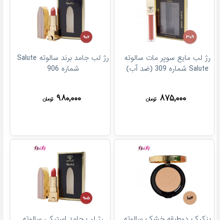
رژ لب مایع سوپر مات سالوته
رژ لب جامد برند سالوته Salute
Salute شماره 309 (ضد آب)
شماره 906
۹۸۰,۰۰۰
۸۷۵,۰۰۰
تومان
تومان
پنکیک دوطبقه خشک سالوته
رژ لب جامد استیکی سالوته