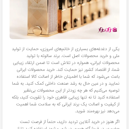
مناسبت‌ها و موقعیت‌ها:
برای مراسم‌های رسمی و شبانه، انتخاب
رنگ‌های مات و تیره مانند بورگوندی یا قرمز عمیق می‌تواند
جلوه‌ای شیک ایجاد کند؛ در مقابل، برای استفاده روزمره،
رنگ‌های روشن و طبیعی مانند هلویی یا صورتی ملایم توصیه
می‌شود.
هماهنگی با سایر آرایش‌ها:
همیشه بهتر است رنگ رژ لب خود
را با رنگ‌های سایه چشم، رژ گونه و حتی لباس هماهنگ کنید.
ترکیب رنگ‌های مناسب می‌تواند ظاهری یکپارچه و زیبا ایجاد
کند.
مزایای استفاده از محصولات ضد آب
یکی از ویژگی‌های برجسته رژ لب‌هایsalute، خاصیت ضد آب
آن‌ها است. اما چرا استفاده از محصولات ضد آب اینقدر اهمیت
دارد؟ در ادامه به مزایای این ویژگی می‌پردازیم:
دوام طولانی:
رژ لب‌های ضد آب حتی در شرایط مرطوب یا زمانی که
شما در فعالیت‌های روزانه مشغول هستید، رنگ خود را