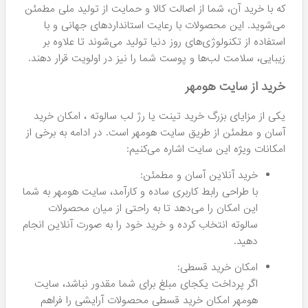
این محصولات نشان از تلاش فراوان و دانش فنی بالا در تولید
آن‌ها دارد. همچنین، رژ لب سالوته با فرمولاسیون منحصر به فرد
خود لب‌های شما را به‌طور طبیعی درخشان می‌سازد.
انتخاب رنگ رژ لب تأثیر زیادی بر روی ظاهر شما دارد. رنگ لب
به عنوان نقطه کانونی در آرایش، می‌تواند شخصیت و استایل
شما را به خوبی منعکس کند. رنگ‌های تند و قدرتمند مانند قرمز
می‌توانند حس اعتماد به نفس را افزایش دهند، در حالی که
رنگ‌های ملایم و طبیعی جلوه‌ای لطیف به شما می‌بخشند. برای
داشتن ظاهری هماهنگ، ترکیب مناسب رنگ لب و آرایش
چشم بسیار مهم است. اگر از رنگ‌های قوی برای چشم استفاده
می‌کنید، انتخاب رنگ لب ملایم‌تر می‌تواند تعادل زیبایی را به
وجود آورد. مشاوره از آرایشگران حرفه‌ای در این زمینه می‌تواند
راهنمایی‌های مناسبی به شما ارائه دهد.
تینت لب سالوته
اگر به دنبال آرایشی طبیعی و در عین حال شگفت‌انگیز برای
لب‌های خود هستید،
تینت لب سالوته
گزینه‌ای بی‌نظیر برای
شماست. ویژگی‌های این محصول عبارتند از: