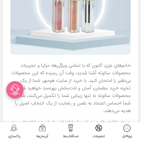
تضمین‌کننده خریدی مطمئن، بی‌دغدغه و لذت‌بخش است.
نکاتی برای مراقبت از لب‌ها پس از استفاده از آرایش
برای حفظ سلامت لب‌ها پس از استفاده از محصولات آرایشی،
رعایت نکات زیر بسیار مهم است:
پاکسازی مناسب:
در پایان روز، از پاک‌کننده‌های مخصوص لب استفاده کنید
تا تمامی آثار آرایش به خوبی از بین برود و لب‌هایتان
نفس بکشند.
استفاده از مرطوب‌کننده:
پس از پاکسازی، از
مرطوب‌کننده‌های طبیعی بهره ببرید تا لب‌ها نرم و مرطوب
باقی بمانند.
آب‌رسانی کافی:
مصرف آب کافی در طول روز، تأثیر بسزایی در حفظ
رطوبت لب‌ها دارد.
پروفایل
تخفیفات
ضدآفتاب‌ها
آبرسان‌ها
پاکسازی