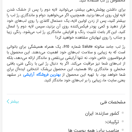
مخصوص رژ لب استفاده کنید.
برای داشتن پوشش‌دهی بیشتر، می‌توانید لایه دوم را پس از خشک شدن
لایه اول، روی لب‌ها بزنید. همچنین، اگر می‌خواهید دوام و ماندگاری رژ لب را
بیشتر کنید، پس از زدن اولین لایه، یک دستمال کاغذی را روی لب‌های خود
قرار دهید و کمی پودر فیکس‌کننده روی آن بزنید، سپس لایه دوم را اعمال
کنید. این کار باعث تثبیت رنگ و افزایش ماندگاری رژ لب می‌شود. رنگی زیبا
و جذاب را روی لبهایتان مشاهده خواهید کرد!
رژ لب جامد سالوته Salute شماره 910، یک همراه همیشگی برای بانوانی
است که به زیبایی و سلامت لب‌های خود اهمیت می‌دهند. این محصول با
فرمولاسیون خاص خود، نه تنها آرایشی بی‌نقص و ماندگار ارائه می‌دهد، بلکه
از لب‌های شما نیز مراقبت می‌کند. اگر به دنبال رژ لبی با رنگی غنی، بافتی
مخملی و ماندگاری بالا هستید، این محصول بی‌شک انتخابی ایده‌آل برای
شما خواهد بود. با تهیه این محصول از
بهترین فروشگاه آرایشی
در مشهد
یعنی سایت ما، زیبایی را بر لب‌های خود ماندگار کنید.
مشخصات فنی
بیشتر
کشور سازنده
:
ایران
ترکیبات
:
مناسب برای
:
همه پوست ها