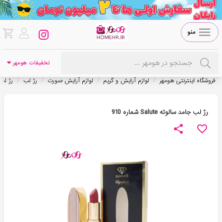
منو
تخفیفات هومهر ❤
/
/
/
/
فروشگاه اینترنتی هومهر
لوازم آرایش و گریم
لوازم آرایش صورت
رژ لب
رژ لب
رژ لب جامد سالوته Salute شماره 910