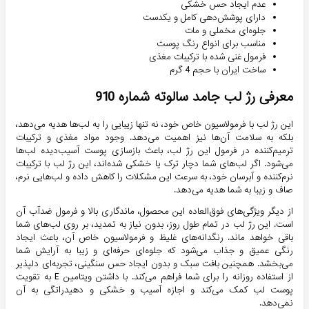
عدم ایجاد حس خشکی
دارای پوشش‌دهی کامل و یکدست
جلوه‌ای مخملی و مات
مناسب برای انواع رنگ پوست
فرمول غنی شده با ترکیبات مغذی
ساخت ایران با حجم 4 گرم
معرفی رژ لب جامد سالوته شماره 910
این رژ لب با فرمولاسیون خاص خود، نه تنها زیبایی را به لب‌ها هدیه می‌دهد،
بلکه به سلامت آن‌ها نیز اهمیت می‌دهد. وجود مواد مغذی و ترکیبات
ترمیم‌کننده در فرمول این رژ لب، باعث بازسازی پوست آسیب‌دیده لب‌ها
می‌شود. اگر لب‌های شما دچار ترک یا خشکی شده‌اند، این رژ لب با ترکیبات
نرم‌کننده و آبرسان خود، به سرعت این مشکلات را کاهش داده و لب‌هایی نرم،
صاف و زیبا به شما هدیه می‌دهد.
از دیگر ویژگی‌های فوق‌العاده این محصول، ماندگاری بالا و فرمول ضدآب آن
است. این رژ لب در تمام طول روز، بدون نیاز به تمدید، بر روی لب‌های شما
باقی خواهد ماند. رنگدانه‌های غلیظ و فرمولاسیون خاص آن، باعث ایجاد
رنگی عمیق و جذاب می‌شود که جلوه‌ای حرفه‌ای و زیبا به آرایش شما
می‌بخشد. همچنین بافت سبک و بدون ایجاد حس سنگینی، تجربه‌ای دلپذیر
از استفاده روزانه را برای شما فراهم می‌کند. با داشتن ویتامین E به تقویت
پوست لب کمک می‌کند و اجازه آسیب و خشکی و دهیدراتگی به آن
نمی‌دهد.