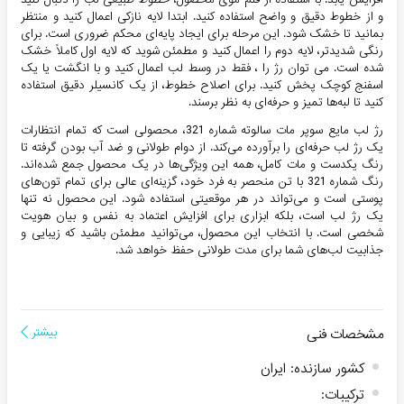
و از خطوط دقیق و واضح استفاده کنید. ابتدا لایه نازکی اعمال کنید و منتظر
بمانید تا خشک شود. این مرحله برای ایجاد پایه‌ای محکم ضروری است. برای
رنگی شدیدتر، لایه دوم را اعمال کنید و مطمئن شوید که لایه اول کاملاً خشک
شده است. می توان رژ را ، فقط در وسط لب اعمال کنید و با انگشت یا یک
اسفنج کوچک پخش کنید. برای اصلاح خطوط، از یک کانسیلر دقیق استفاده
کنید تا لبه‌ها تمیز و حرفه‌ای به نظر برسند.
رژ لب مایع سوپر مات سالوته شماره 321، محصولی است که تمام انتظارات
یک رژ لب حرفه‌ای را برآورده می‌کند. از دوام طولانی و ضد آب بودن گرفته تا
رنگ یکدست و مات کامل، همه این ویژگی‌ها در یک محصول جمع شده‌اند.
رنگ شماره 321 با تن منحصر به فرد خود، گزینه‌ای عالی برای تمام تون‌های
پوستی است و می‌تواند در هر موقعیتی استفاده شود. این محصول نه تنها
یک رژ لب است، بلکه ابزاری برای افزایش اعتماد به نفس و بیان هویت
شخصی است. با انتخاب این محصول، می‌توانید مطمئن باشید که زیبایی و
جذابیت لب‌های شما برای مدت طولانی حفظ خواهد شد.
مشخصات فنی
بیشتر
کشور سازنده
:
ایران
ترکیبات
: