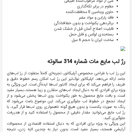
غنی از مواد مرطوب‌کننده طبیعی
مقاوم در برابر لکه‌گذاری
حاوی ویتامین E محافظت‌کننده
فاقد پارابن و مواد مضر
براثردهی یکنواخت و بدون خط‌افتادگی
قابلیت اصلاح آسان قبل از خشک شدن
بسته‌بندی لوکس و قابل حمل
ساخت ایران با حجم 6 میل
رژ لب مایع مات شماره 314 سالوته
این رژ لب با طراحی مخصوص آپلیکاتور، تجربه‌ای کاملاً متفاوت از رژ لب‌های
جامد ارائه می‌دهد. اپلیکاتور نوک‌تیز این رژ لب امکان رسم خطوط دقیق و
ظریف را فراهم می‌کند که برای ایجاد کانتور لب‌ها ایده‌آل است. این ویژگی به
ویژه برای افرادی که به دنبال ایجاد لب‌های متقارن و زیبا هستند، بسیار مفید
است. و بافت مایع محصول به طور یکنواخت روی لب‌ها پخش می‌شود و از
ایجاد تجمع در خطوط لب جلوگیری می‌کند. این موضوع باعث می‌شود که
رنگ به صورت یکدست و بدون هیچ گونه ناهمواری روی لب‌ها قرار گیرد. با
رژ لب مایع می‌توانید مقدار دقیقی از محصول را استفاده کنید و از هدررفت
جلوگیری کنید.
این ویژگی به ویژه برای افرادی که به دنبال استفاده اقتصادی از محصولات
آرایشی هستند، بسیار مفید است. بدون نیاز به چندین لایه زدن، نتیجه