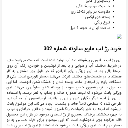
رنگ‌پذیری عالی
خاصیت مرطوب‌کنندگی
مقاومت در برابر لکه‌گذاری
بسته‌بندی لوکس
تنوع رنگی
ساخت ایران با حجم 6 میل
خرید رژ لب مایع سالوته شماره 302
این رژ لب با فناوری پیشرفته ضد آب تولید شده است که باعث می‌شود حتی
در شرایط مختلف آب و هوایی و یا بعد از نوشیدن و خوردن، رنگ آن روی
لب‌ها باقی بماند. این ویژگی برای افرادی که در طول روز مشغول به کار
هستند یا در مناسبت‌های مختلف شرکت می‌کنند، بسیار کاربردی است. یکی از
مشکلات رایج رژ لب‌های مات، پوسته شدن و خشک شدن آنهاست. اما این
محصول با فرمولاسیون خاص خود، از پوسته شدن جلوگیری می‌کند. این
ویژگی باعث می‌شود که لب‌ها همواره صاف و جذاب به نظر برسند. با استفاده
از این رژ لب، دیگر نگران دون و زبری نباشید. فرمولاسیون آن به گونه‌ای
طراحی شده که سطحی کاملاً صاف و یکدست ایجاد می‌کند. این موضوع باعث
می‌شود که لب‌ها به طور یکنواخت رنگ‌آمیزی شوند و حالتی حرفه‌ای و مرتب
به چهره ببخشند. برخلاف بسیاری از رژ لب‌های موجود در بازار، این محصول
فاقد هرگونه بوی ناخوشایند است که این موضوع برای افراد حساس به بو
بسیار مهم است. این ویژگی باعث می‌شود که استفاده از این رژ لب برای همه