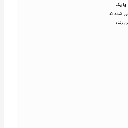
 پا یک
احی شده که
ن رنده