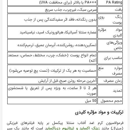
PA Rating
+++PA یا بالاتر (برای محافظت UVA)
بافت
سرمی سبک، غیرچرب، جذب سریع
رنگ روی
بدون رنگدانه، فاقد اثر سفیدکنندگی پس از جذب
پوست
مواد مؤثره
عصاره سنتلا آسیاتیکا، هیالورونیک اسید، نیاسینامید
کلیدی
ویژگی‌های
تسکین‌دهنده، روشن‌کننده، آبرسان عمیق، ترمیم‌کننده
خاص
تمام انواع پوست (خشک، چرب، مختلط، حساس، مستعد
مناسب برای
آکنه)
موارد منع
حساسیت به هر یک از ترکیبات (تست پچ توصیه می‌شود)
مصرف
زمان مصرف
آخرین مرحله روتن صبح، قبل از آرایش
هر 2 تا 3 ساعت، به ویژه پس از تعریق یا شستشوی
تمدید
صورت
حجم محصول
50 میل
ترکیبات و مواد مؤثره کلیدی
فرمولاسیون کرم ضد آفتاب سنتلا پیکسل بر پایه فیلترهای فیزیکی
(مینرال) مانند
زینک اکساید و تیتانیوم دی‌اکسای
د است که مانند یک سپر