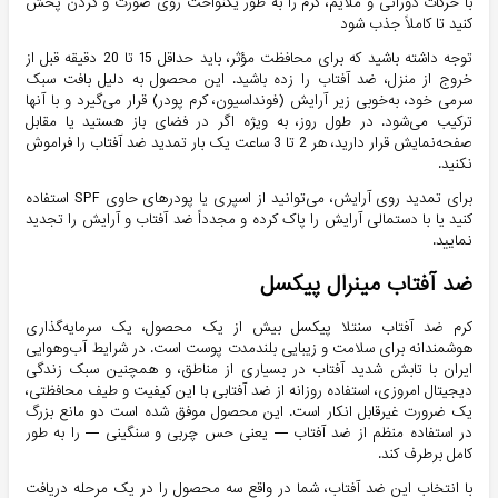
با حرکات دورانی و ملایم، کرم را به طور یکنواخت روی صورت و گردن پخش
کنید تا کاملاً جذب شود
توجه داشته باشید که برای محافظت مؤثر، باید حداقل 15 تا 20 دقیقه قبل از
خروج از منزل، ضد آفتاب را زده باشید. این محصول به دلیل بافت سبک
سرمی خود، به‌خوبی زیر آرایش (فونداسیون، کرم پودر) قرار می‌گیرد و با آنها
ترکیب می‌شود. در طول روز، به ویژه اگر در فضای باز هستید یا مقابل
صفحه‌نمایش قرار دارید، هر 2 تا 3 ساعت یک بار تمدید ضد آفتاب را فراموش
نکنید.
برای تمدید روی آرایش، می‌توانید از اسپری یا پودرهای حاوی SPF استفاده
کنید یا با دستمالی آرایش را پاک کرده و مجدداً ضد آفتاب و آرایش را تجدید
نمایید.
ضد آفتاب مینرال پیکسل
کرم ضد آفتاب سنتلا پیکسل بیش از یک محصول، یک سرمایه‌گذاری
هوشمندانه برای سلامت و زیبایی بلندمدت پوست است. در شرایط آب‌وهوایی
ایران با تابش شدید آفتاب در بسیاری از مناطق، و همچنین سبک زندگی
دیجیتال امروزی، استفاده روزانه از ضد آفتابی با این کیفیت و طیف محافظتی،
یک ضرورت غیرقابل انکار است. این محصول موفق شده است دو مانع بزرگ
در استفاده منظم از ضد آفتاب — یعنی حس چربی و سنگینی — را به طور
کامل برطرف کند.
با انتخاب این ضد آفتاب، شما در واقع سه محصول را در یک مرحله دریافت