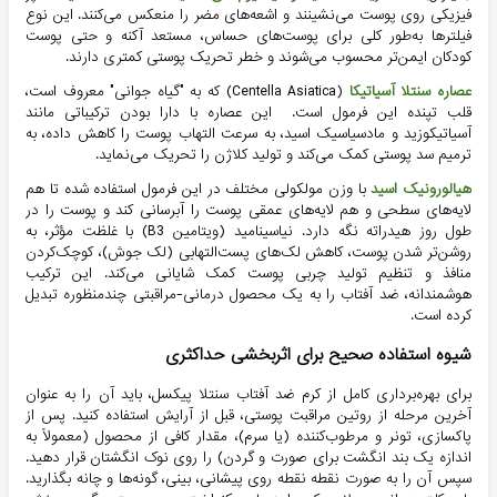
فیزیکی روی پوست می‌نشینند و اشعه‌های مضر را منعکس می‌کنند. این نوع
فیلترها به‌طور کلی برای پوست‌های حساس، مستعد آکنه و حتی پوست
کودکان ایمن‌تر محسوب می‌شوند و خطر تحریک پوستی کمتری دارند.
عصاره سنتلا آسیاتیکا
(Centella Asiatica) که به "گیاه جوانی" معروف است،
قلب تپنده این فرمول است. این عصاره با دارا بودن ترکیباتی مانند
آسیاتیکوزید و مادسیاسیک اسید، به سرعت التهاب پوست را کاهش داده، به
ترمیم سد پوستی کمک می‌کند و تولید کلاژن را تحریک می‌نماید.
هیالورونیک اسید
با وزن مولکولی مختلف در این فرمول استفاده شده تا هم
لایه‌های سطحی و هم لایه‌های عمقی پوست را آبرسانی کند و پوست را در
طول روز هیدراته نگه دارد. نیاسینامید (ویتامین B3) با غلظت مؤثر، به
روشن‌تر شدن پوست، کاهش لک‌های پست‌التهابی (لک جوش)، کوچک‌کردن
منافذ و تنظیم تولید چربی پوست کمک شایانی می‌کند. این ترکیب
هوشمندانه، ضد آفتاب را به یک محصول درمانی-مراقبتی چندمنظوره تبدیل
کرده است.
شیوه استفاده صحیح برای اثربخشی حداکثری
برای بهره‌برداری کامل از کرم ضد آفتاب سنتلا پیکسل، باید آن را به عنوان
آخرین مرحله از روتین مراقبت پوستی، قبل از آرایش استفاده کنید. پس از
پاکسازی، تونر و مرطوب‌کننده (یا سرم)، مقدار کافی از محصول (معمولاً به
اندازه یک بند انگشت برای صورت و گردن) را روی نوک انگشتان قرار دهید.
سپس آن را به صورت نقطه‌ نقطه‌ روی پیشانی، بینی، گونه‌ها و چانه بگذارید.