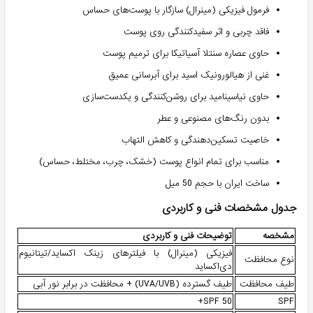
فرمول فیزیکی (مینرال) سازگار با پوست‌های حساس
فاقد چربی و اثر سفیدکنندگی روی پوست
حاوی عصاره سنتلا آسیاتیکا برای ترمیم پوست
غنی از هیالورونیک اسید برای آبرسانی عمیق
حاوی نیاسینامید برای روشن‌کنندگی و یکدست‌سازی
بدون رنگ‌های مصنوعی و عطر
خاصیت تسکین‌دهندگی و کاهش التهاب
مناسب برای تمام انواع پوست (خشک، چرب، مختلط، حساس)
ساخت ایران با حجم 50 میل
جدول مشخصات فنی و کاربردی
مشخصه
توضیحات فنی و کاربردی
فیزیکی (مینرال) با فیلترهای زینک اکساید/تیتانیوم
نوع محافظت
دی‌اکساید
طیف محافظت
طیف گسترده (UVA/UVB) + محافظت در برابر نور آبی
SPF 50+
SPF