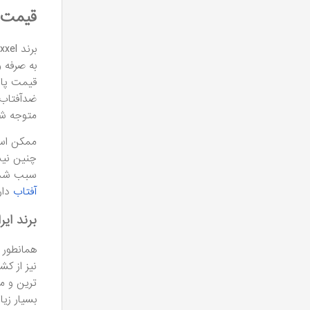
قیمت 
قیمت پای
متوجه شد
ممکن است 
چنین نیس
سبب شده 
آفتاب
دار
برند ای
نیز از ک
ترین و م