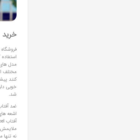
خرید 
فروشگاه 
استفاده ک
مختلف ای
کنند پیش
خوبی دارن
شد.
اشعه های UVA و UVB محافظت می ک
آفتاب Pixxel سبک، غیر چرب و به راحتی توسط پوست جذب می شود و
ملایمش ک
نه تنها م