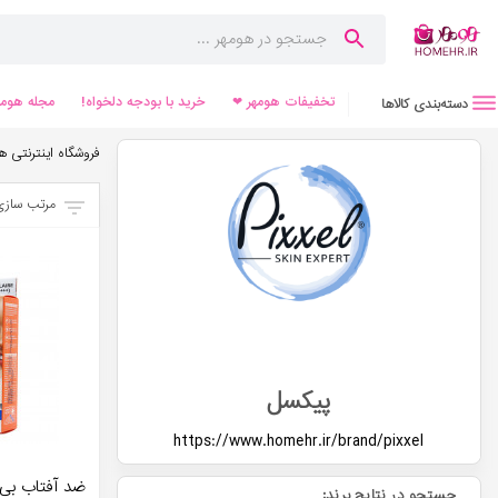
تخفیفات هومهر ❤
خرید با بودجه دلخواه!
مجله هومه
دسته‌بندی کالاها
فروشگاه اینترنتی ه
مرتب سازی
پیکسل
https://www.homehr.ir/brand/
pixxel
ضد آفتاب ب
جستجو در نتایج برند: