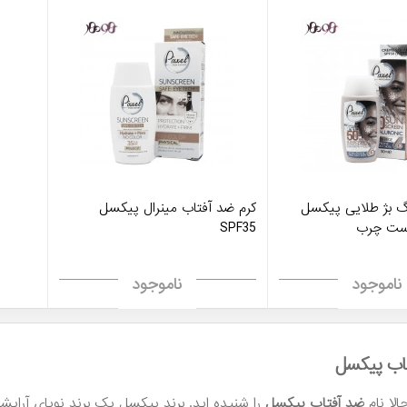
گ بژ طلایی پیکسل
کرم ضد آفتاب مینرال پیکسل
پوست چرب
SPF35
ناموجود
ناموجود
اب پیکسل
الا نام
ضد آفتاب پیکسل
را شنیده اید. برند پیکسل یک برند نوپای آرا