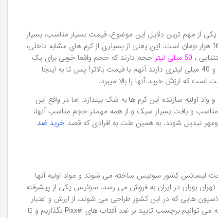
 است. یکی از مهم ترین دلایل این موضوع، قیمت بسیار مناسب، بسیار
به صرفه و حتی باورنکردنی دارند. شروع قیمت ضدآفتاب Pixxel در فروشگاه ما از 160 هزار تومان است. این یعنی از بسیاری از کرم های مشابه داخلی،
ثنایی ،
50 میلی لیتر
حجم دارند که حجم واقعا خوبی برای یک
ضدآفتاب محسوب می شود زیرا بسیاری از ضدآفتاب های ایرانی تنها حجم های 30 و 40 میلی لیتری دارند آنهم با قیمت بالاتر! پس تا به اینجا
است که ارزش خرید آنها را بالا میبرد.
واد اولیه سازنده این کرم ها به شک بیندازد. اما در واقع این
ت مناسب و بافت بسیار سبک و از همه مهمتر حجم مناسب آنها،
هر تبدیل شوند. به همین علت به افرادی که قصد
خرید ضد
ر که در ابتدای متن به آن اشاره کردیم، تمامی ضد آفتاب های برند Pixxel تحت لیسانس کشور سوئیس ساخته می شوند و مواد اولیه آنها
هران بوران در ایران به فروش می رسد. سوئیس یکی از پیشرفته
یون هایی که در این کشور طراحی می شوند، از ارزش و اعتبار
بسیار زیادی در کشورهای آسیایی و اروپایی برخوردار هستند. به همین دلیل است که می توانیم برچسب تایید بر ضد آفتاب های Pixxel بگذاریم و تا