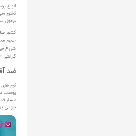
انواع پ
فرمول ساز
کشور ساز
حجم مح
شروع قی
گارانتی 
ضد آف
کرم های 
پوست های
بسیار قد
جوانی پوس