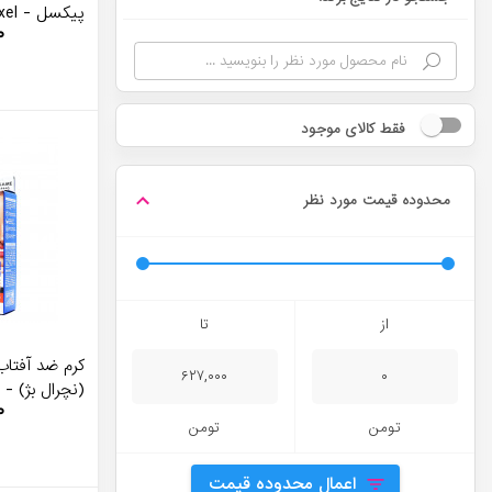
پیکسل - Pixxel
۰
فقط کالای موجود
محدوده قیمت مورد نظر
از
تا
کرم ضد آفتا
۶۲۷,۰۰۰
۰
(نچرال بژ) 
۰
حساس
تومن
تومن
اعمال محدوده قیمت