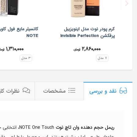
کرم پودر نوت مدل اینویزیبل
کانسیلر مایع فول کاو
پرفکشن Invisible Perfection
NOTE
۱,۳۱۰,۰۰۰
۲,۸۶۰,۰۰۰
تومان
توما
۷
مدل
۳
مدل
مشخصات
نظرات کار
نقد و بررسی
ریمل حجم دهنده وان تاچ نوت
TE One Touch
جلوه‌ای طبیعی اما پرپشت هستند. این محصول با طراحی دقیق