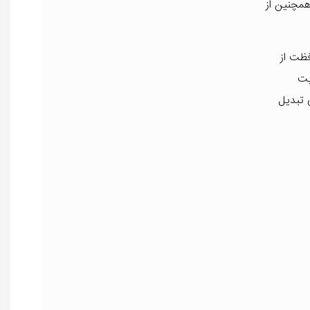
همچنین از
فظت از
یت
 تبدیل