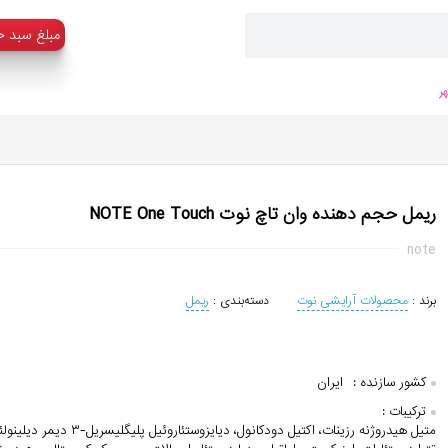
:مبلغ سبد خ
ر
ریمل حجم دهنده وان تاچ نوت NOTE One Touch
note
برند :
محصولات آرایشی نوت
دسته‌بندی :
ریمل
کشور سازنده :
ایران
ترکیبات :
متیل هیدروژنه رزینات، اکتیل دودکانول، دیایزوس