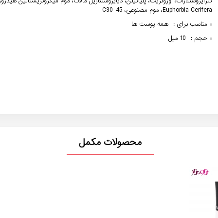
تترایزوستئارات، اوزوکریت، پلیاتیلن، دیایزوستئاریل مالات، موم میکروکریستالین هیدروژ
Euphorbia Cerifera، موم مصنوعی، C30-45
مناسب برای :
همه پوست ها
حجم :
10 میل
محصولات مکمل