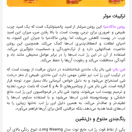
ترکیبات موثر
روغن ماکادمیا:
این روغن سرشار از اسید پالمیتولئیک است که یک اسید چرب
طبیعی و ضروری برای نرمی پوست است. با بالا رفتن سن، میزان این اسید
چرب در پوست کاهش می‌یابد، اما روغن ماکادمیا با جبران این کمبود، به
احیای لطافت و انعطاف‌پذیری لب‌ها کمک می‌کند. همچنین این روغن
خاصیت ضدالتهابی دارد و از ترک‌خوردگی و حساسیت جلوگیری می‌کند.
استفاده از آن در این رژ لب، لب‌ها را در برابر عوامل محیطی مانند باد و
آلودگی محافظت می‌کند و رطوبت آن‌ها را حفظ می‌کند.
شی باتر:
شی باتر یک ماده‌ی شناخته‌شده در دنیای مراقبت از پوست است که
در ترکیب این رژ لب نیز نقش مهمی دارد. این ماده‌ی طبیعی از مغز درخت
شی استخراج می‌شود و به دلیل خواص آبرسانی بالا، بسیار مورد توجه قرار
گرفته است. شی باتر غنی از ویتامین‌های A، D و E است که باعث نرمی، تغذیه
و ترمیم پوست لب می‌شوند. وجود شی باتر در فرمولاسیون این رژ لب، مانع
خشکی و پوسته‌پوسته شدن لب‌ها می‌شود و با استفاده مداوم، لب‌ها را
لطیف‌تر و صاف‌تر می‌کند. به همین دلیل این رژ لب نه‌تنها زیبایی را به
لب‌های شما هدیه می‌دهد، بلکه مراقبتی کامل برای آن‌ها فراهم می‌آورد.
رنگ‌بندی متنوع و دل‌نشین
یکی از نقاط قوت رژ لب مایع نوت مدل Long Wearing، تنوع رنگی بالای آن