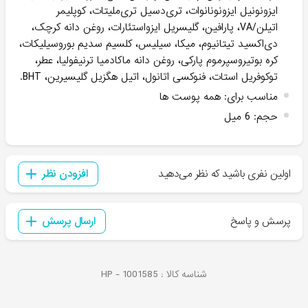
ایزونونیل ایزونونانوات، تری‌دسیل تری‌ملیتات، کوپلیمر
اتیلن/VA، پارافین، گلیسریل ایزواستئارات، روغن دانه کرچک،
دی‌اکسید تیتانیوم، میکا، سیلیس، کلسیم سدیم بوروسیلیکات،
کره بوتیروسپرموم پارکی، روغن دانه ماکادمیا ترنیفولیا، عطر،
توکوفریل استات، فنوکسی اتانول، اتیل هگزیل گلیسیرین، BHT.
مناسب برای
:
همه پوست ها
حجم
:
6 میل
اولین نفری باشید که نظر می‌دهید
افزودن نظر
پرسش و پاسخ
ارسال پرسش
شناسه کالا :
1001585
HP -