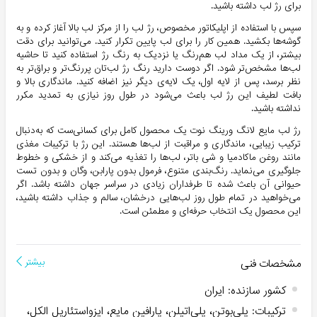
برای رژ لب داشته باشید.
سپس با استفاده از اپلیکاتور مخصوص، رژ لب را از مرکز لب بالا آغاز کرده و به
گوشه‌ها بکشید. همین کار را برای لب پایین تکرار کنید. می‌توانید برای دقت
بیشتر، از یک مداد لب هم‌رنگ یا نزدیک به رنگ رژ استفاده کنید تا حاشیه
لب‌ها مشخص‌تر شود. اگر دوست دارید رنگ رژ لب‌تان پررنگ‌تر و براق‌تر به
نظر برسد، پس از لایه اول، یک لایه‌ی دیگر نیز اضافه کنید. ماندگاری بالا و
بافت لطیف این رژ لب باعث می‌شود در طول روز نیازی به تمدید مکرر
نداشته باشید.
رژ لب مایع لانگ ورینگ نوت یک محصول کامل برای کسانی‌ست که به‌دنبال
ترکیب زیبایی، ماندگاری و مراقبت از لب‌ها هستند. این رژ با ترکیبات مغذی
مانند روغن ماکادمیا و شی باتر، لب‌ها را تغذیه می‌کند و از خشکی و خطوط
جلوگیری می‌نماید. رنگ‌بندی متنوع، فرمول بدون پارابن، وگان و بدون تست
حیوانی آن باعث شده تا طرفداران زیادی در سراسر جهان داشته باشد. اگر
می‌خواهید در تمام طول روز لب‌هایی درخشان، سالم و جذاب داشته باشید،
این محصول یک انتخاب حرفه‌ای و مطمئن است.
مشخصات فنی
بیشتر
کشور سازنده
:
ایران
ترکیبات
:
پلی‌بوتن، پلی‌اتیلن، پارافین مایع، ایزواستئاریل الکل،