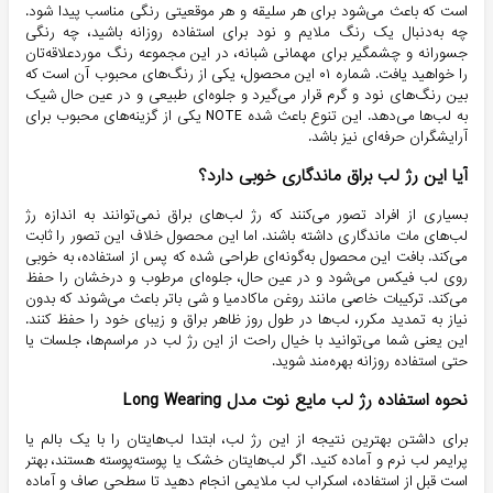
است که باعث می‌شود برای هر سلیقه و هر موقعیتی رنگی مناسب پیدا شود.
چه به‌دنبال یک رنگ ملایم و نود برای استفاده روزانه باشید، چه رنگی
جسورانه و چشمگیر برای مهمانی شبانه، در این مجموعه رنگ موردعلاقه‌تان
را خواهید یافت. شماره ۰۱ این محصول، یکی از رنگ‌های محبوب آن است که
بین رنگ‌های نود و گرم قرار می‌گیرد و جلوه‌ای طبیعی و در عین حال شیک
به لب‌ها می‌دهد. این تنوع باعث شده NOTE یکی از گزینه‌های محبوب برای
آرایشگران حرفه‌ای نیز باشد.
آیا این رژ لب‌ براق ماندگاری خوبی دارد؟
بسیاری از افراد تصور می‌کنند که رژ لب‌های براق نمی‌توانند به اندازه رژ
لب‌های مات ماندگاری داشته باشند. اما این محصول خلاف این تصور را ثابت
می‌کند. بافت این محصول به‌گونه‌ای طراحی شده که پس از استفاده، به خوبی
روی لب فیکس می‌شود و در عین حال، جلوه‌ای مرطوب و درخشان را حفظ
می‌کند. ترکیبات خاصی مانند روغن ماکادمیا و شی باتر باعث می‌شوند که بدون
نیاز به تمدید مکرر، لب‌ها در طول روز ظاهر براق و زیبای خود را حفظ کنند.
این یعنی شما می‌توانید با خیال راحت از این رژ لب در مراسم‌ها، جلسات یا
حتی استفاده روزانه بهره‌مند شوید.
نحوه استفاده رژ لب مایع نوت مدل Long Wearing
برای داشتن بهترین نتیجه از این رژ لب، ابتدا لب‌هایتان را با یک بالم یا
پرایمر لب نرم و آماده کنید. اگر لب‌هایتان خشک یا پوسته‌پوسته هستند، بهتر
است قبل از استفاده، اسکراب لب ملایمی انجام دهید تا سطحی صاف و آماده