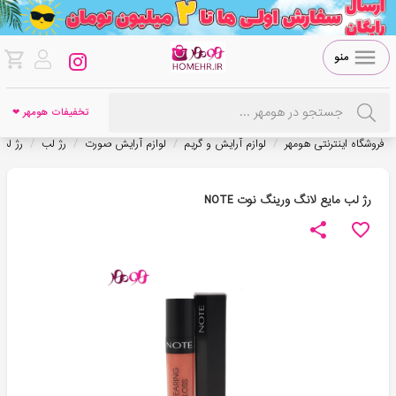
منو
تخفیفات هومهر ❤
/
/
/
/
فروشگاه اینترنتی هومهر
لوازم آرایش و گریم
لوازم آرایش صورت
رژ لب
رژ لب
رژ لب مایع لانگ ورینگ نوت NOTE