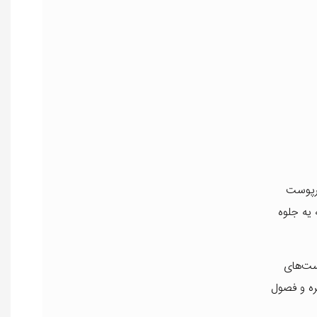
یرپوست
 یه جلوه
ست‌های
ره و فصول