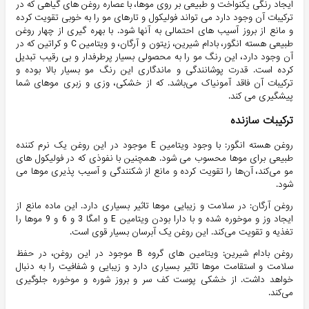
ایجاد رنگی یکنواخت و طبیعی بر روی موها، با عصاره روغن های گیاهی که در
ترکیبات آن وجود دارد می تواند فولیکول و تارهای مو را به خوبی تقویت کرده
و مانع از بروز آسیب های احتمالی به آنها شود. با بهره گیری از چهار روغن
طبیعی هسته انگور، بادام شیرین، زیتون و آرگان، و ویتامین C و کراتین که در
آن وجود دارد، این رنگ مو را به محصولی بسیار پرطرفدار و بی رقیب تبدیل
کرده است. قدرت پوشانندگی و ماندگاری این رنگ مو بسیار بالا بوده و
ترکیبات آن فاقد آمونیاک می‌باشد. که از خشکی، وزی و زبری موهای شما
پیشگیری می کند.
ترکیبات سازنده
روغن هسته انگور: با وجود ویتامین E موجود در این روغن یک نرم کننده
طبیعی برای موها محسوب می شود. همچنین با نفوذی که در فولیکول های
مو می‌کند، آن‌ها را تقویت کرده و مانع از شکنندگی و آسیب پذیری موها می
شود.
روغن آرگان: در سلامت و زیبایی موها تاثیر بسیاری دارد. این ماده مانع از
ایجاد وز و موخوره شده و با دارا بودن ویتامین E و امگا 3 و 6 و 9 موها را
تغذیه و تقویت می‌کند. این روغن یک آبرسان بسیار قوی است.
روغن بادام شیرین: ویتامین های گروه B موجود در این روغن، در حفظ
سلامت و استقامت موها تاثیر بسیاری دارد و زیبایی و شفافیت را به دنبال
خواهد داشت. از خشکی پوست کف سر و بروز شوره و موخوره جلوگیری
می‌کند.