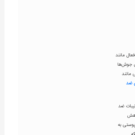
عال مانند
ن جوش‌ها
 مانند
ن ضد
کیبات ضد
اهش
ات پوستی به
ه