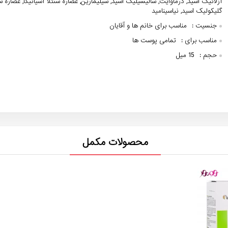
آزلائیک اسید, درماوایت, سالیسیلیک اسید, سیلیمارین, عصاره سنتلا آسیاتیکا, عصاره ش
گلیکولیک اسید, نیاسینامید
جنسیت :
مناسب برای خانم ها و آقایان
مناسب برای :
تمامی پوست ها
حجم :
15 میل
محصولات مکمل