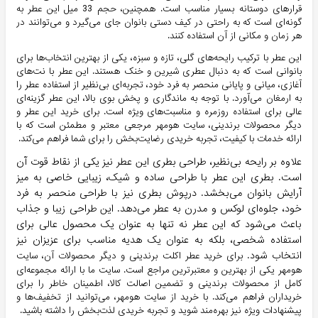
قرارهای دوستانه بسیار مناسب است. همچنین، حجم 33 میل این عطر به
گونه‌ای است که به راحتی در کیف دستی بانوان جای می‌گیرد و می‌توانند در
هر زمان و مکانی از آن استفاده کنند.
این عطر با ترکیب رایحه‌های گلی، تازه و سبزه، یکی از بهترین انتخاب‌ها برای
بانوانی است که به دنبال عطری شیرین و خنک هستند. این عطر با نت‌های
آغازی، میانی و پایانی منحصر به فرد خود، تجربه‌ای بی‌نظیر از استفاده عطر را
به ارمغان می‌آورد. با توجه به ماندگاری و پخش بوی بالا، این عطر گزینه‌ای
عالی برای استفاده روزمره و مناسبت‌های ویژه است. برای خرید این عطر و
دیگر محصولات برندینی، سایت هومهر مرجعی معتبر و مطمئن است که با
ارائه خدمات با کیفیت، تجربه خریدی رضایت‌بخش را برای شما فراهم می‌کند.
علاوه بر رایحه بی‌نظیر، طراحی بطری این عطر نیز یکی از نقاط قوت آن
است. بطری این عطر با طراحی ساده و شیک، زیبایی خاصی به میز
آرایش بانوان می‌بخشد. درپوش بطری نیز با طراحی منحصر به فرد
خود، جلوه‌ای لوکس و مدرن به عطر می‌دهد. این طراحی زیبا و جذاب
باعث می‌شود که این عطر نه تنها به عنوان یک محصول عالی برای
استفاده شخصی، بلکه به عنوان یک هدیه مناسب برای عزیزان نیز
انتخاب شود.
برای خرید عطر اکلت برندینی و دیگر محصولات آن، سایت
هومهر یکی از بهترین و معتبرترین مراجع است. سایت ما با ارائه مجموعه‌ای
کامل از محصولات برندینی و تضمین اصالت کالا، اطمینان خاطر را برای
خریداران فراهم می‌کند. با خرید از سایت هومهر، می‌توانید از تخفیف‌ها و
پیشنهادات ویژه نیز بهره‌مند شوید و تجربه خریدی لذت‌بخش را داشته باشید.