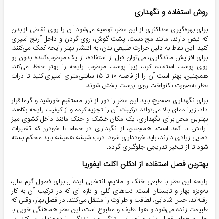
روش استفاده و نگهداری
برای بهره‌گیری حداکثری از این عطر، توصیه می‌شود آن را روی نقاطی از بدن
که نبض دارند، مانند مچ دست، پشت گوش، روی گردن و داخل آرنج اسپری
کنید. این نقاط به دلیل حرارت طبیعی بدن، به انتشار بهتر رایحه کمک می‌کنند.
برای افزایش ماندگاری، می‌توان قبل از استفاده، از یک مرطوب‌کننده بدون بو
روی پوست استفاده کرد، زیرا پوست مرطوب رایحه را بهتر حفظ می‌کند.
همچنین، بهتر است آن را از فاصله ۱۰ تا ۱۵ سانتی‌متری اسپری کنید تا ذرات
عطر به‌صورت یکنواخت روی پوست پخش شوند.
برای نگهداری صحیح، باید این عطر را دور از نور مستقیم خورشید و گرما قرار
داد، زیرا دمای بالا می‌تواند ترکیبات آن را تجزیه کرده و از کیفیت رایحه بکاهد.
بهترین محل برای نگهداری، یک مکان خشک و خنک مانند داخل کشوی میز
آرایش یا کمد است. همچنین، از نگهداری در حمام یا خودرو که تغییرات
دمایی زیادی دارند، باید خودداری شود. درب شیشه همیشه باید محکم بسته
شود تا از تبخیر تدریجی جلوگیری گردد.
بهترین فصل استفاده از ادکلن اکلت ایفوریا
رایحه این عطر با طبعی خنک و ملایم، انتخابی ایده‌آل برای فصول گرم سال،
به‌ویژه بهار و تابستان است. نت‌های گلی و تازه ای که در ترکیب آن به کار
رفته‌اند، حس شادابی، لطافت و طراوت را منتقل می‌کنند. در فصل بهار، وقتی که
طبیعت زنده می‌شود و هوا لطیف و مطبوع است، این عطر هماهنگی خوبی با
حال و هوای فصل دارد و احساس تازگی و سرزندگی را دوچندان می‌کند. در