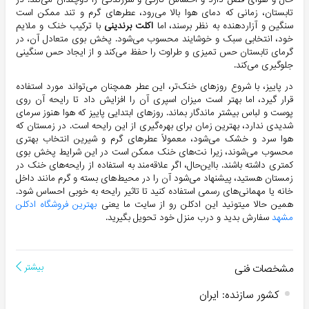
تابستان، زمانی که دمای هوا بالا می‌رود، عطرهای گرم و تند ممکن است
سنگین و آزاردهنده به نظر برسند، اما
اکلت برندینی
با ترکیب خنک و ملایم
خود، انتخابی سبک و خوشایند محسوب می‌شود. پخش بوی متعادل آن، در
گرمای تابستان حس تمیزی و طراوت را حفظ می‌کند و از ایجاد حس سنگینی
جلوگیری می‌کند.
در پاییز، با شروع روزهای خنک‌تر، این عطر همچنان می‌تواند مورد استفاده
قرار گیرد، اما بهتر است میزان اسپری آن را افزایش داد تا رایحه آن روی
پوست و لباس بیشتر ماندگار بماند. روزهای ابتدایی پاییز که هوا هنوز سرمای
شدیدی ندارد، بهترین زمان برای بهره‌گیری از این رایحه است. در زمستان که
هوا سرد و خشک می‌شود، معمولاً عطرهای گرم و شیرین انتخاب بهتری
محسوب می‌شوند، زیرا نت‌های خنک ممکن است در این شرایط پخش بوی
کمتری داشته باشند. بااین‌حال، اگر علاقه‌مند به استفاده از رایحه‌های خنک در
زمستان هستید، پیشنهاد می‌شود آن را در محیط‌های بسته و گرم مانند داخل
خانه یا مهمانی‌های رسمی استفاده کنید تا تاثیر رایحه به خوبی احساس شود.
همین حالا میتونید این ادکلن رو از سایت ما یعنی
بهترین فروشگاه ادکلن
مشهد
سفارش بدید و درب منزل خود تحویل بگیرید.
مشخصات فنی
بیشتر
کشور سازنده
:
ایران