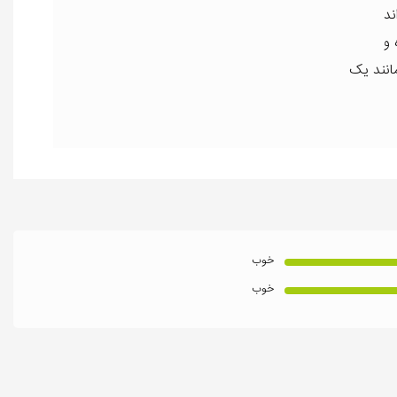
ند
 و
مانند یک
خوب
خوب