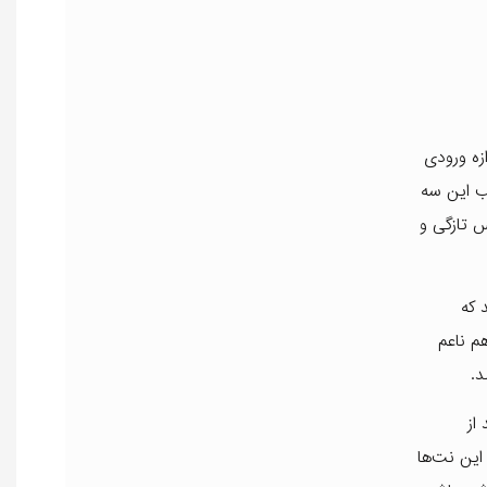
ازه ورودی
ب این سه
س تازگی و
 که
م ناعم
د.
از
این نت‌ها