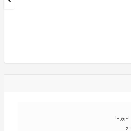
مروز ما
 و