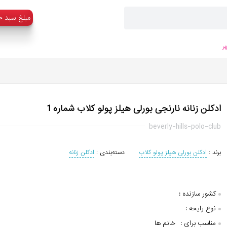
:مبلغ سبد خ
ر
ادکلن زنانه نارنجی بورلی هیلز پولو کلاب شماره 1
beverly-hills-polo-club
برند :
ادکلن بورلی هیلز پولو کلاب
دسته‌بندی :
ادکلن زنانه
کشور سازنده :
نوع رایحه :
مناسب برای :
خانم ها