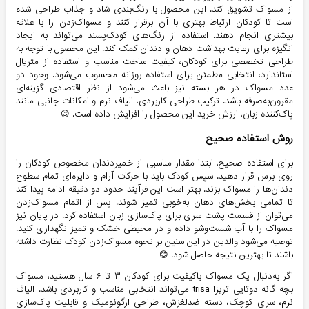
از مسواک تشویق کند. این محصول با رنگ‌بندی شاد و جذاب طراحی شده
است تا کودکان ارتباط بهتری با آن برقرار کنند و مسواک‌زدن را با علاقه
بیشتری انجام دهند. استفاده از رنگ‌های کودک‌پسند می‌تواند به ایجاد
انگیزه برای رعایت بهداشت دهان و دندان کمک کند. این محصول با توجه به
طراحی تخصصی برای کودکان، کیفیت ساخت مناسب و استفاده از متریال
استاندارد، انتخابی مطمئن برای استفاده روزانه محسوب می‌شود. وجود دو
عدد مسواک در هر بسته نیز باعث می‌شود از نظر اقتصادی گزینه‌ای
مقرون‌به‌صرفه باشد. ترکیب طراحی کاربردی، الیاف نرم و امکانات جانبی مانند
پاک‌کننده زبان، ارزش خرید این محصول را افزایش داده است. 😊
روش استفاده صحیح
برای استفاده صحیح، ابتدا مقدار مناسبی از خمیردندان مخصوص کودکان را
روی برس قرار دهید. سپس کودک باید با حرکات آرام و دایره‌ای تمام سطوح
دندان‌ها را مسواک بزند. بهتر است این فرآیند حدود دو دقیقه ادامه پیدا کند
تا تمامی بخش‌های دهان به‌خوبی تمیز شوند. پس از اتمام مسواک‌زدن
می‌توان از قسمت پشت سری برای پاک‌سازی زبان استفاده کرد. در پایان نیز
مسواک را با آب شست‌وشو داده و در محیطی خشک و تمیز نگهداری کنید.
توصیه می‌شود والدین در این سنین بر نحوه مسواک‌زدن کودک نظارت داشته
باشند تا بهترین نتیجه حاصل شود. 😊
اگر به‌دنبال یک مسواک باکیفیت برای کودکان ۳ تا ۶ سال هستید، مسواک
بچه گانه دوتایی تریزا trisa می‌تواند انتخابی مناسب و کاربردی باشد. الیاف
نرم، سری کوچک، دسته ضدلغزش، طراحی ارگونومیک و قابلیت پاک‌سازی