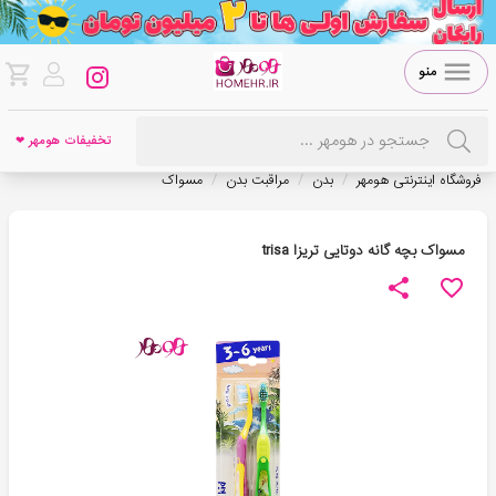
منو
تخفیفات هومهر ❤
/
/
/
فروشگاه اینترنتی هومهر
بدن
مراقبت بدن
مسواک
مسواک بچه گانه دوتایی تریزا trisa