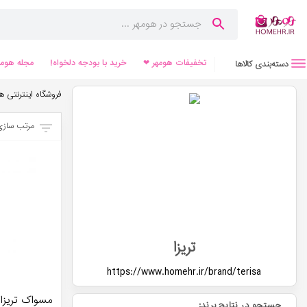
تخفیفات هومهر ❤
خرید با بودجه دلخواه!
مجله هومه
دسته‌بندی کالاها
فروشگاه اینترنتی ه
مرتب سازی
تریزا
https://www.homehr.ir/brand/
terisa
مسواک تریزا مدل tive
جستجو در نتایج برند: