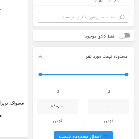
۰
فقط کالای موجود
محدوده قیمت مورد نظر
از
تا
مسواک تریزا مدل  clean
۸۸۰,۰۰۰
۰
۰
تومن
تومن
اعمال محدوده قیمت