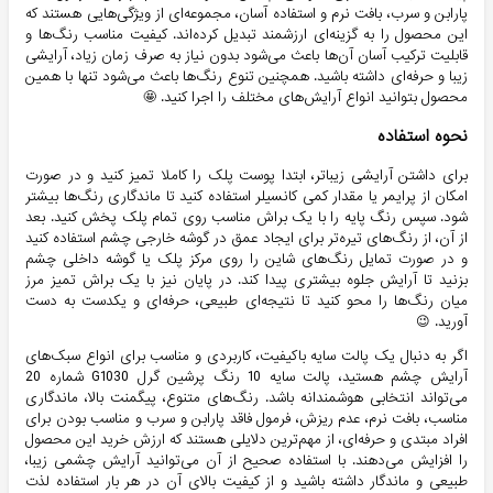
پارابن و سرب، بافت نرم و استفاده آسان، مجموعه‌ای از ویژگی‌هایی هستند که
این محصول را به گزینه‌ای ارزشمند تبدیل کرده‌اند. کیفیت مناسب رنگ‌ها و
قابلیت ترکیب آسان آن‌ها باعث می‌شود بدون نیاز به صرف زمان زیاد، آرایشی
زیبا و حرفه‌ای داشته باشید. همچنین تنوع رنگ‌ها باعث می‌شود تنها با همین
محصول بتوانید انواع آرایش‌های مختلف را اجرا کنید. 🤩
نحوه استفاده
برای داشتن آرایشی زیباتر، ابتدا پوست پلک را کاملا تمیز کنید و در صورت
امکان از پرایمر یا مقدار کمی کانسیلر استفاده کنید تا ماندگاری رنگ‌ها بیشتر
شود. سپس رنگ پایه را با یک براش مناسب روی تمام پلک پخش کنید. بعد
از آن، از رنگ‌های تیره‌تر برای ایجاد عمق در گوشه خارجی چشم استفاده کنید
و در صورت تمایل رنگ‌های شاین را روی مرکز پلک یا گوشه داخلی چشم
بزنید تا آرایش جلوه بیشتری پیدا کند. در پایان نیز با یک براش تمیز مرز
میان رنگ‌ها را محو کنید تا نتیجه‌ای طبیعی، حرفه‌ای و یکدست به دست
آورید. 😉
اگر به دنبال یک پالت سایه باکیفیت، کاربردی و مناسب برای انواع سبک‌های
آرایش چشم هستید، پالت سایه 10 رنگ پرشین گرل G1030 شماره 20
می‌تواند انتخابی هوشمندانه باشد. رنگ‌های متنوع، پیگمنت بالا، ماندگاری
مناسب، بافت نرم، عدم ریزش، فرمول فاقد پارابن و سرب و مناسب بودن برای
افراد مبتدی و حرفه‌ای، از مهم‌ترین دلایلی هستند که ارزش خرید این محصول
را افزایش می‌دهند. با استفاده صحیح از آن می‌توانید آرایش چشمی زیبا،
طبیعی و ماندگار داشته باشید و از کیفیت بالای آن در هر بار استفاده لذت