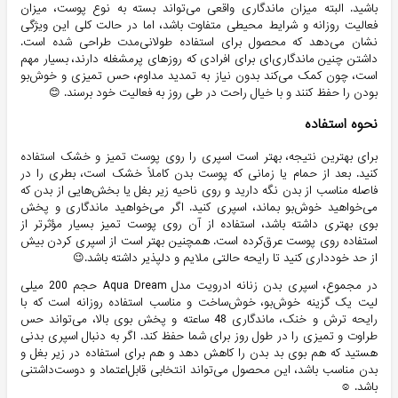
باشید. البته میزان ماندگاری واقعی می‌تواند بسته به نوع پوست، میزان
فعالیت روزانه و شرایط محیطی متفاوت باشد، اما در حالت کلی این ویژگی
نشان می‌دهد که محصول برای استفاده طولانی‌مدت طراحی شده است.
داشتن چنین ماندگاری‌ای برای افرادی که روزهای پرمشغله دارند، بسیار مهم
است، چون کمک می‌کند بدون نیاز به تمدید مداوم، حس تمیزی و خوش‌بو
بودن را حفظ کنند و با خیال راحت در طی روز به فعالیت خود برسند. 😊
نحوه استفاده
برای بهترین نتیجه، بهتر است اسپری را روی پوست تمیز و خشک استفاده
کنید. بعد از حمام یا زمانی که پوست بدن کاملاً خشک است، بطری را در
فاصله مناسب از بدن نگه دارید و روی ناحیه زیر بغل یا بخش‌هایی از بدن که
می‌خواهید خوش‌بو بماند، اسپری کنید. اگر می‌خواهید ماندگاری و پخش
بوی بهتری داشته باشد، استفاده از آن روی پوست تمیز بسیار مؤثرتر از
استفاده روی پوست عرق‌کرده است. همچنین بهتر است از اسپری کردن بیش
از حد خودداری کنید تا رایحه حالتی ملایم و دلپذیر داشته باشد.😉
در مجموع، اسپری بدن زنانه ادرویت مدل Aqua Dream حجم 200 میلی
لیت یک گزینه خوش‌بو، خوش‌ساخت و مناسب استفاده روزانه است که با
رایحه ترش و خنک، ماندگاری 48 ساعته و پخش بوی بالا، می‌تواند حس
طراوت و تمیزی را در طول روز برای شما حفظ کند. اگر به دنبال اسپری بدنی
هستید که هم بوی بد بدن را کاهش دهد و هم برای استفاده در زیر بغل و
بدن مناسب باشد، این محصول می‌تواند انتخابی قابل‌اعتماد و دوست‌داشتنی
باشد. ☺️