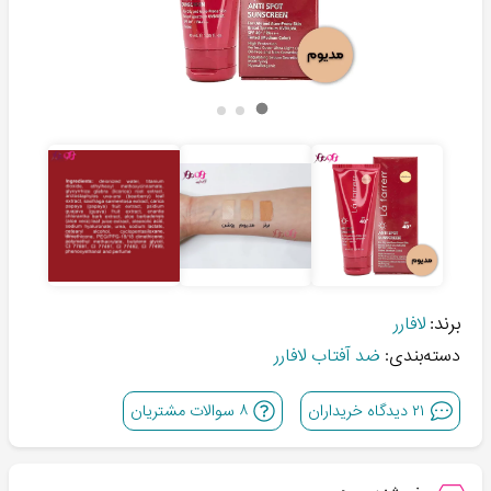
برند:
لافارر
دسته‌بندی:
ضد آفتاب لافارر
۲۱
دیدگاه خریداران
۸
سوالات مشتریان