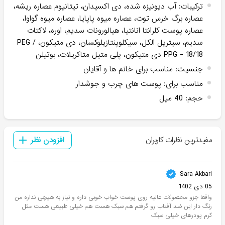
ترکیبات
:
آب دیونیزه شده، دی اکسیدان، تیتانیوم عصاره ریشه،
عصاره برگ خرس توت، عصاره میوه پاپایا، عصاره میوه گواوا،
عصاره پوست کلرانتا انانتیا، هیالورونات سدیم، اوره، لاکتات
سدیم، سیتریل الکل، سیکلوپنتازیلوکسان، دی متیکون، PEG /
PPG - 18/18 دی متیکون، پلی متیل متاکریلات، بوتیلن
جنسیت
:
مناسب برای خانم ها و آقایان
مناسب برای
:
پوست های چرب و جوشدار
حجم
:
40 میل
مفیدترین نظرات کاربران
افزودن نظر
Sara Akbari
05 دی 1402
واقعا جزو محصولات عالیه روی پوست خواب خوبی داره و نیاز به هیچی نداره من
رنگ دار این ضد آفتاب رو گرفتم هم سبک هست هم خیلی طبیعی هست مثل
کرم پودرهای خیلی سبک