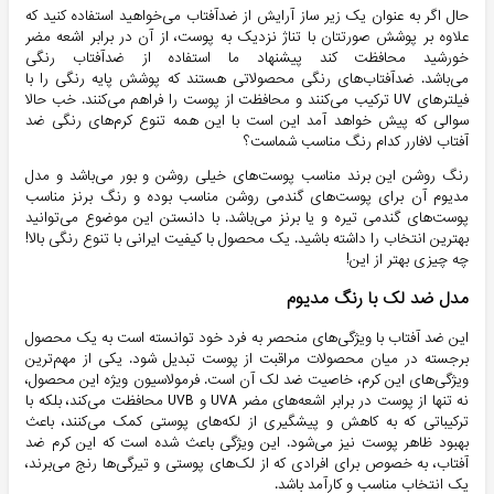
حال اگر به عنوان یک زیر ساز آرایش از ضدآفتاب می‌خواهید استفاده کنید که
علاوه بر پوشش صورتتان با تناژ نزدیک به پوست،‌ از آن در برابر اشعه مضر
خورشید محافظت کند پیشنهاد ما استفاده از ضدآفتاب رنگی
می‌باشد. ضدآفتاب‌های رنگی محصولاتی هستند که پوشش پایه رنگی را با
فیلترهای UV ترکیب می‌کنند و محافظت از پوست را فراهم می‌کنند. خب حالا
سوالی که پیش خواهد آمد این است با این همه تنوع کرم‌های رنگی ضد
آفتاب لافارر کدام رنگ مناسب شماست؟
رنگ روشن این برند مناسب پوست‌های خیلی روشن و بور می‌باشد و مدل
مدیوم آن برای پوست‌های گندمی روشن مناسب بوده و رنگ برنز مناسب
پوست‌های گندمی تیره و یا برنز می‌باشد. با دانستن این موضوع می‌توانید
بهترین انتخاب را داشته باشید. یک محصول با کیفیت ایرانی با تنوع رنگی بالا!
چه چیزی بهتر از این!
مدل ضد لک با رنگ مدیوم
این ضد آفتاب با ویژگی‌های منحصر به فرد خود توانسته است به یک محصول
برجسته در میان محصولات مراقبت از پوست تبدیل شود. یکی از مهم‌ترین
ویژگی‌های این کرم، خاصیت ضد لک آن است. فرمولاسیون ویژه این محصول،
نه تنها از پوست در برابر اشعه‌های مضر UVA و UVB محافظت می‌کند، بلکه با
ترکیباتی که به کاهش و پیشگیری از لکه‌های پوستی کمک می‌کنند، باعث
بهبود ظاهر پوست نیز می‌شود. این ویژگی باعث شده است که این کرم ضد
آفتاب، به خصوص برای افرادی که از لک‌های پوستی و تیرگی‌ها رنج می‌برند،
یک انتخاب مناسب و کارآمد باشد.