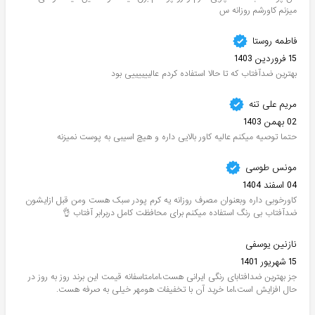
میزنم کاورشم روزانه س
فاطمه روستا
15 فروردین 1403
بهترین ضدآفتاب که تا حالا استفاده کردم عالییییییی بود
مریم علی تنه
02 بهمن 1403
حتما توصیه میکنم عالیه کاور بالایی داره و هیچ اسیبی به پوست نمیزنه
مونس طوسی
04 اسفند 1404
کاورخوبی داره وبعنوان مصرف روزانه یه کرم پودر سبک هست ومن قبل ازایشون
ضدآفتاب بی رنگ استفاده میکنم برای محافظت کامل دربرابر آفتاب 👌
نازنین یوسفی
15 شهریور 1401
جز بهترین ضدافتابای رنگی ایرانی هست،امامتاسفانه قیمت این برند روز به روز در
حال افزایش است،اما خرید آن با تخفیفات هومهر خیلی به صرفه هست.