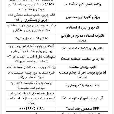
وظیفه اصلی کرم ضدآفتاب :
UVA/UVB، کنترل چربی، ضد لک و
جوش پوست چرب
فاقد چربی، جذب سبک، مات‌کن غدد
ویژگی ثانویه این محصول:
چربی و پیشگیری از آکنه
جذب سریع، بدون چربی و درخشش،
اثر فوری پس از استفاده:
مات و طبیعی بدون سنگینی
تاثیرات استفاده مداوم در طولانی
کاهش لک، تعادل رطوبت
مدت:
آلوئه‌ورا، پاپایا، گواوا، شیرین‌بیان و
طلایی‌ترین ترکیبات کدام است؟:
بیربری برای ضد لک و آبرسانی
نیم‌ساعت قبل از آفتاب، تمدید هر ۲–
چه زمانی مناسب استفاده است؟:
۴ ساعت، و استفاده روزانه
تایپ پوستی مناسب:
پوست چرب تا مختلط و مستعد آکنه
آیا برای پوست اطراف چشم مناسب
خیر؛ استفاده دور چشم حساسیت یا
است؟
چروک ایجاد می‌کند.
پوست با رنگ متوسط (گندمی/
مناسب چه رنگ پوستی ؟
سبزه‌رو کم‌تا متوسط)
فرمول ضدتعریق با دوام نسبی اما
آیا در برابر تعریق مقاوم است؟
توصیه به تمدید پس از فعالیت شده
است.
SPF محصول چند است؟
SPF 40 + PA+++