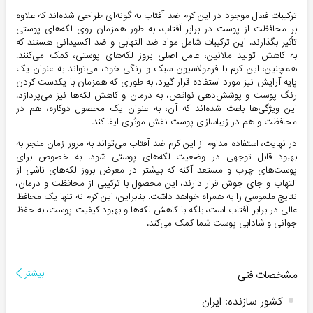
ترکیبات فعال موجود در این کرم ضد آفتاب به گونه‌ای طراحی شده‌اند که علاوه
بر محافظت از پوست در برابر آفتاب، به طور همزمان روی لکه‌های پوستی
تأثیر بگذارند. این ترکیبات شامل مواد ضد التهابی و ضد اکسیدانی هستند که
به کاهش تولید ملانین، عامل اصلی بروز لکه‌های پوستی، کمک می‌کنند.
همچنین، این کرم با فرمولاسیون سبک و رنگی خود، می‌تواند به عنوان یک
پایه آرایش نیز مورد استفاده قرار گیرد، به طوری که همزمان با یکدست کردن
رنگ پوست و پوشش‌دهی نواقص، به درمان و کاهش لکه‌ها نیز می‌پردازد.
این ویژگی‌ها باعث شده‌اند که آن، به عنوان یک محصول دوکاره، هم در
محافظت و هم در زیباسازی پوست نقش موثری ایفا کند.
در نهایت، استفاده مداوم از این کرم ضد آفتاب می‌تواند به مرور زمان منجر به
بهبود قابل توجهی در وضعیت لکه‌های پوستی شود. به خصوص برای
پوست‌های چرب و مستعد آکنه که بیشتر در معرض بروز لکه‌های ناشی از
التهاب و جای جوش قرار دارند، این محصول با ترکیبی از محافظت و درمان،
نتایج ملموسی را به همراه خواهد داشت. بنابراین، این کرم نه تنها یک محافظ
عالی در برابر آفتاب است، بلکه با کاهش لکه‌ها و بهبود کیفیت پوست، به حفظ
جوانی و شادابی پوست شما کمک می‌کند.
مشخصات فنی
بیشتر
کشور سازنده
:
ایران