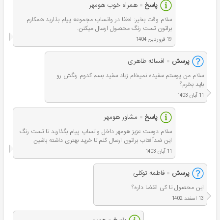
پاسخ
همراه خوب هومهر
سلام وقت بخير: لطفا در واتساپ مجموعه پيام بذارید همکارم
براتون تست رنگ محصول ارسال میکنن.
19 فروردین 1404
پرسش
افسانه طاهری
سلام من پوستم سفیده نمیخام زیاد سفید بسم کدوم رنگش رو
باید بخرم؟
11 آبان 1403
پاسخ
مشاور هومهر
سلام دوست عزیز هومهر داخل واتساپ پيام بگذارید تا تست رنگ
این ضدآفتاب براتون ارسال کنم تا خرید بهتری داشته باشین
11 آبان 1403
پرسش
فاطمه توکلی
این محصول تا کی انقضا داره؟
13 اسفند 1402