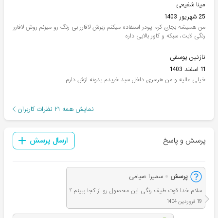
مینا شفیعی
25 شهریور 1403
من همیشه بجای کرم پودر استفاده میکنم زیرش لافارر بی رنگ رو میزنم روش لافارر
رنگی لایت، سبکه و کاور بالایی داره
نازنین یوسفی
11 اسفند 1403
خیلی عالیه و من هرسری داخل سبد خریدم یدونه ازش دارم
نمایش همه
۲۱
نظرات کاربران
پرسش و پاسخ
ارسال پرسش
پرسش
سمیرا صیامی
سلام خدا قوت طیف رنگی این محصول رو از کجا ببینم ؟
19 فروردین 1404