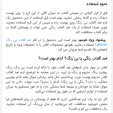
نحوه استفاده
قبل از قرار گرفتن در معرض آفتاب به میزان کافی از این کرم را روی پوست
خشک زده و کاملا پخش نمایید. بهتر است قبل استفاده از این محصول یک
کرم ضد آفتاب بی رنگ روی پوست زده و سپس از این کرم استفاده نمایید.
چون صرف استفاده از یک ضد آفتاب رنگی نمی تواند از پوستتان کاملا در
برابر آفتاب محافظت کند.
پیشنهاد ویژه هومهر:
بهتر است این محصول را در کنار
ضد آفتاب بی رنگ
Lafarrerr
استفاده نمایید. هومهر محصولات لافارر را با تخفیفات ویژه و تاریخ
انقضای بالا تقدیم شما عزیزان می کند.
ضد آفتاب رنگی یا بی ٰرنگ؟ کدام بهتر است؟
لافارر در چهار مدل کرم‌های ضد آفتاب خود را ارائه کرده است. بی رنگ، رنگ
روشن، رنگ مدیوم و رنگ بژ تیره. در این صفحه به توضیح کرم ضد آفتاب
لافارر مدیوم پوست چرب پرداختیم. حال شاید برایتان سوال باشد کدام بهترین
عملکرد را دارد؟ رنگی با بی رنگ! کدام را بخرم؟ خب جواب دادن به این
سوال تماما به خودتان و سلیقه شما بستگی دارد و به طور مستقیم به میزان
استفاده از لوازم آرایشی که در طول روز استفاده می‌کنید.
اگر نیاز به یک کرم ضدآفتابی دارید که فقط از پوستتان در برابر اشعه‌های فرا
بنفش خورشید محافظت کند می‌توانید از مدل بی‌رنگ آن استفاده نمایید.
یک محافظت بی کم و کاست!