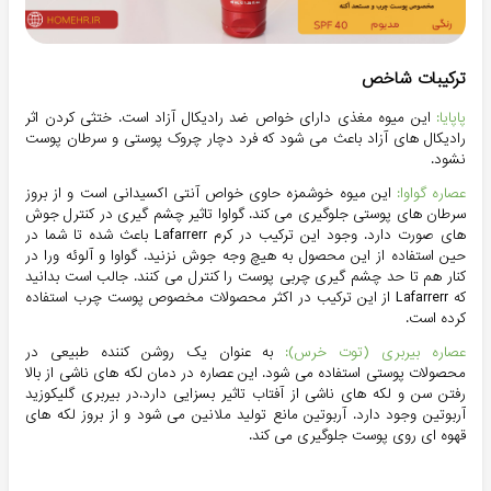
ترکیبات شاخص
پاپایا:
این میوه مغذی دارای خواص ضد رادیکال آزاد است. ختثی کردن اثر
رادیکال های آزاد باعث می شود که فرد دچار چروک پوستی و سرطان پوست
نشود.
عصاره گواوا:
این میوه خوشمزه حاوی خواص آنتی اکسیدانی است و از بروز
سرطان های پوستی جلوگیری می کند. گواوا تاثیر چشم گیری در کنترل جوش
های صورت دارد. وجود این ترکیب در کرم Lafarrerr باعث شده تا شما در
حین استفاده از این محصول به هیچ وجه جوش نزنید. گواوا و آلوئه ورا در
کنار هم تا حد چشم گیری چربی پوست را کنترل می کنند. جالب است بدانید
که Lafarrerr از این ترکیب در اکثر محصولات مخصوص پوست چرب استفاده
کرده است.
عصاره بیربری (توت خرس):
به عنوان یک روشن کننده طبیعی در
محصولات پوستی استفاده می شود. این عصاره در دمان لکه های ناشی از بالا
رفتن سن و لکه های ناشی از آفتاب تاثیر بسزایی دارد.در بیربری گلیکوزید
آربوتین وجود دارد. آربوتین مانع تولید ملانین می شود و از بروز لکه های
قهوه ای روی پوست جلوگیری می کند.