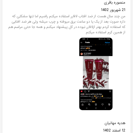
منصوره باقری
21 شهریور 1402
من چند سال هست از ضد افتاب لافارر استفاده میکنم راضیم اما تنها مشکلی که
داره صورت بعد از یک یا دو ساعت برق میوفته و چرب میشه ولی هر ضد افتابی
که استفاده کردم بهتر ازلافارر نبوده.در کل پیشنهاد میکنم و همه جا حتی مراسم هم
از همین کرم استفاده میکنم
هدیه مهانیان
12 اسفند 1402