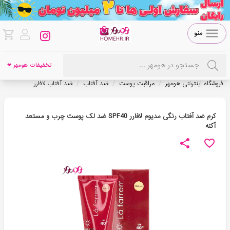
منو
تخفیفات هومهر ❤
/
/
/
فروشگاه اینترنتی هومهر
مراقبت پوست
ضد آفتاب
ضد آفتاب لافارر
کرم ضد آفتاب رنگی مدیوم لافارر SPF40 ضد لک پوست چرب و مستعد
آکنه