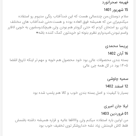
فهیمه صحرانورد
15 شهریور 1401
سلام دوستان،من چندسالی هست که این ضدآفتاب رنگی مدیوم رو استفاده
میکنم،برای من که همیشه فوق العاده بوده و هست،حتی ضدآفتاب های مختلف
زیادی رو امتحان کردم که حتی گرونتر هم بودن ولی هیچکدومشون به خوبی لافارر
واسم نبودن،امیدوارم نظرم بتونه تو خریدتون کمک کننده باشه♥️
پریسا محمدی
16 آبان 1402
بسته بندی محصولات عالی بود خود محصول هم خوبه و مهم تر اینکه تاریخ انقضا
۱۴۰۵ بود در کل همه چی عالی
سمیه چاوشی
12 اسفند 1402
بسیار با کیفیت و اصل بسته بندی خوب و کالا هم پلمپ شده بود
لیلا جان امیری
01 فروردین 1403
من اولین باره استفاده میکنم ولی وااااقعا عالیه و قراره همیشه داشته باشمش
فقط کاش قیمتش زیاد نشه خداروشکر توی تخفیف خوب بود