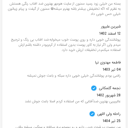
بسته من خیلی زود رسید ممنون از سایت هومهر بهترین ضد افتاب رنگی هستش
به نظرم که اگه تخفیفش بیشتر باشه بهترم میشه😁 ممنون از گیفت و پیام زیباتون
خیلی حس خوبی داد
شیرین علیپور
12 اسفند 1402
پوشاننندگی خوبی داره و روی پوست خوب میخوابه.ضد افتاب بی رنگ و ترجیح
میدم ولی اگر نیاز به کاور پوست بدون استفاده از کرم‌پودر داشته باشم ازش
استفاده میکنم.در تخفیفات ارزش خرید دارد.
فاطمه مهدوی نیا
04 تیر 1403
راضی بودم پوشانندگی خیلی خوبی داره سبکه و باعث جوش نمیشه
نجمه گلمکانی
28 شهریور 1402
عالییییی بهترین ضدآفتابی که من استفاده کردم اصلا باعث جوش نشد
راحله ولی اللهی
25 تیر 1404
من پوست ب شدت چربی دارم و رو پوستم برق میافته و سنگین میشه وقتی