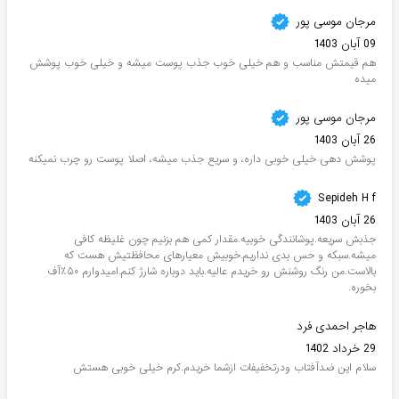
مرجان موسی پور
09 آبان 1403
هم قیمتش مناسب و هم خیلی خوب جذب پوست میشه و خیلی خوب پوشش
میده
مرجان موسی پور
26 آبان 1403
پوشش دهی خیلی خوبی داره، و سریع جذب میشه، اصلا پوست رو چرب نمیکنه
Sepideh H f
26 آبان 1403
جذبش سریعه.پوشانندگی خوبیه.مقدار کمی هم بزنیم چون غلیظه کافی
میشه.سبکه و حس بدی نداریم.خوبیش معیارهای محافظتیش هست که
بالاست.من رنگ روشنش رو خریدم عالیه.باید دوباره شارژ کنم.امیدوارم ۵۰٪آف
بخوره.
هاجر احمدی فرد
29 خرداد 1402
سلام این ضدآفتاب ودرتخفیفات ازشما خریدم.کرم خیلی خوبی هستش