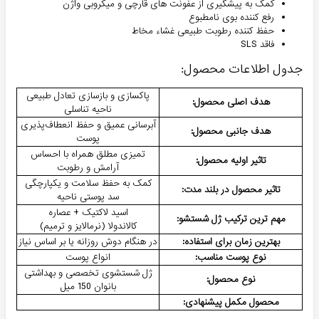
کمک به پیشگیری از عفونت های قارچی و میکروبی واژن
رفع کننده بوی نامطبوع
حفظ کننده رطوبت طبیعی غشاء مخاط
فاقد SLS
جدول اطلاعات محصول:
پاکسازی و بازسازی تعادل طبیعی
هدف اصلی محصول:
ناحیه تناسلی
آبرسانی عمیق و حفظ انعطاف‌پذیری
هدف جانبی محصول:
پوست
تمیزی مطلق همراه با احساس
تاثیر اولیه محصول:
آرامش و رطوبت
کمک به حفظ سلامت و یکپارچگی
تاثیر محصول در بلند مدت:
سد پوستی ناحیه
اسید لاکتیک + عصاره
مهم ترین ترکیب ژل شستشو:
کالاندولا (نرمالایز و ترمیم)
بهترین زمان برای استفاده:
در هنگام دوش روزانه یا بر اساس نیاز
نوع پوست مناسب:
انواع پوست
ژل شستشوی تخصصی و بهداشتی
نوع محصول:
بانوان 150 میل
محصول مکمل پیشنهادی: