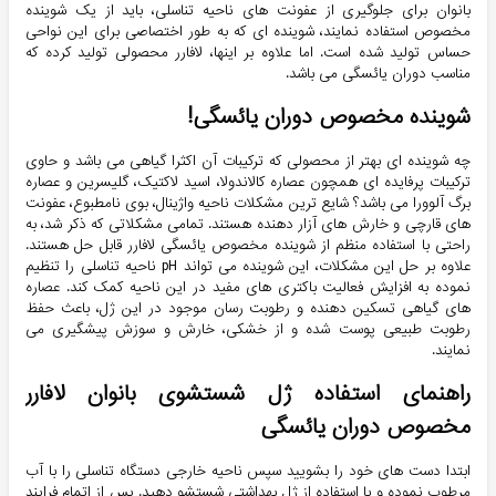
بانوان برای جلوگیری از عفونت های ناحیه تناسلی، باید از یک شوینده
مخصوص استفاده نمایند، شوینده ای که به طور اختصاصی برای این نواحی
حساس تولید شده است. اما علاوه بر اینها، لافارر محصولی تولید کرده که
مناسب دوران یائسگی می باشد.
شوینده مخصوص دوران یائسگی!
چه شوینده ای بهتر از محصولی که ترکیبات آن اکثرا گیاهی می باشد و حاوی
ترکیبات پرفایده ای همچون عصاره کالاندولا، اسید لاکتیک، گلیسرین و عصاره
برگ آلوورا می باشد؟ شایع ترین مشکلات ناحیه واژینال، بوی نامطبوع، عفونت
های قارچی و خارش های آزار دهنده هستند. تمامی مشکلاتی که ذکر شد، به
راحتی با استفاده منظم از شوینده مخصوص یائسگی لافارر قابل حل هستند.
علاوه بر حل این مشکلات، این شوینده می تواند pH ناحیه تناسلی را تنظیم
نموده به افزایش فعالیت باکتری های مفید در این ناحیه کمک کند. عصاره
های گیاهی تسکین دهنده و رطوبت رسان موجود در این ژل، باعث حفظ
رطوبت طبیعی پوست شده و از خشکی، خارش و سوزش پیشگیری می
نمایند.
راهنمای استفاده ژل شستشوی بانوان لافارر
مخصوص دوران یائسگی
ابتدا دست های خود را بشویید سپس ناحیه خارجی دستگاه تناسلی را با آب
مرطوب نموده و با استفاده از ژل بهداشتی شستشو دهید. پس از اتمام فرایند