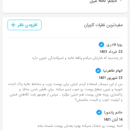
حجم
:
400 میل
مفیدترین نظرات کاربران
افزودن نظر
رویا قادری
23 خرداد 1403
بار چندمیه که شارژش میکنم واقعا عالیه و تمیزکنندگی خوبی داره
الهام طاهرنیا
23 شهریور 1401
من از این میسلار استفاده کردم خیلی برای پوست چرب و مختلط عالیه.پاک کننده
خوبیه و چربی سطح پوست رو خوب تمیز میکنه...برای قابض شدن منافذ و
پاکسازی روزنه های پوست هم خیلی مؤثره... مرسی از هومهر بابت کالاهای اصلی
و کیفیت خوب و قیمت مناسبش?
خانم پاندورا
14 آبان 1401
اصلا پوست رو خشک نمیکنه بهتره بعدش پوست شسته بشه