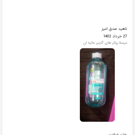
ناهید صدق امیز
27 خرداد 1402
میسلارواتر های گارنیر عالیه ان
خانم فولادی