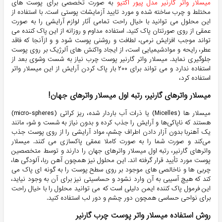
میسلار واتر گارنیر مدل پیور اکتیو
به صورت تخصصی برای پوست های
مختلط و چرب ساخته شده و مورد تایید آزمایشات پوستی است. با استفاده از
این محلول می توانید با خیال راحت تمامی آثار لوازم آرایشی را به صورت
عمقی از روی صورتتان پاک کنید. استفاده مداوم و روزانه از این پاک کننده می
تواند موجب افزایش نرمی، لطافت و روشنی پوست شود و و ازآنجا که فاقد
عطر، رایحه و موادشیمیایی است، از ایجاد واکنش های آلرژیک بر روی پوست
جلوگیری نماید. میسلار واتر گارنیر پوست چرب نیاز به شست وشوی بعد از
استفاده ندارد و می تواند برای ۲۰۰ بار پاک کردن آرایش از این میسلار واتر
استفاده کرد،
میسلار واترهای گارنیر، رتبه اول میسلار واترهای جهان!
میسلار ها (Micelles) یا ذرات آب باردار شده، ریز کراتی (micro-spheres)
هستند که ناپاکی‌ها و آرایش را جذب کرده و بدون نیاز به شست و شو، مانند
یک آهنربا بدون آزار دادن اطراف چشم، مواد آرایشی را از روی پوست جذب
می‌کند و صورت شما را به صورت کاملا عمقی پاکسازی می کنند. میسلار
واترهای گارنیر، رتبه اول میسلار واترهای جهان را دارند و توسط متخصصین
پوست مورد تأیید قرار گرفته اند. این محلول نیز همچون آهن ربا، آلودگی ها،
چربی ها و ناخالصی های موجود بر روی سطح پوست را به گونه ای پاک می
کند که هیچ آسیبی به آن وارد نشود و حساسیتی نیز برای آن به وجود نیاید،
این فرمول پاک کننده ایمن دلیلی است که می توانید محلول را با خیال راحت
برای نواحی حساسی همچون دور چشم و دور لب استفاده کنید.
روش استفاده میسلار واتر پوست چرب گارنیر