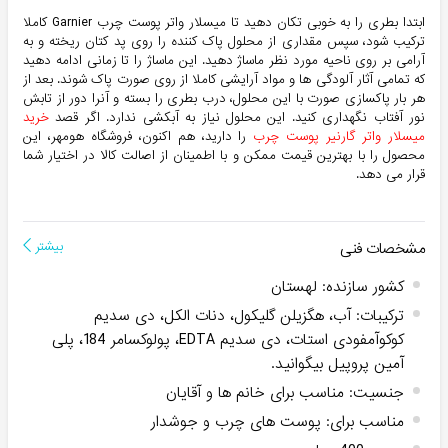
ابتدا بطری را به خوبی تکان دهید تا میسلار واتر پوست چرب Garnier کاملا
ترکیب شود، سپس مقداری از محلول پاک کننده را روی پد کتان ریخته و به
آرامی بر روی ناحیه مورد نظر ماساژ دهید. این ماساژ را تا زمانی ادامه دهید
که تمامی آثار آلودگی ها و مواد آرایشی کاملا از روی صورت پاک شوند. بعد از
هر بار پاکسازی صورت با این محلول، درب بطری را بسته و آنرا دور از تابش
نور آفتاب نگهداری کنید. این محلول نیاز به آبکشی ندارد. اگر قصد
خرید
میسلار واتر گارنیر پوست چرب
را دارید، هم اکنون، فروشگاه هومهر، این
محصول را با بهترین قیمت ممکن و با اطمینان از اصالت کالا در اختیار شما
قرار می دهد.
مشخصات فنی
بیشتر
کشور سازنده
:
لهستان
ترکیبات
:
آب، هگزیلن گلیکول، دنات الکل، دی سدیم
کوکوآمفودی استات، دی سدیم EDTA، پولوکسامر 184، پلی
آمین پروپیل بیگوانید.
جنسیت
:
مناسب برای خانم ها و آقایان
مناسب برای
:
پوست های چرب و جوشدار