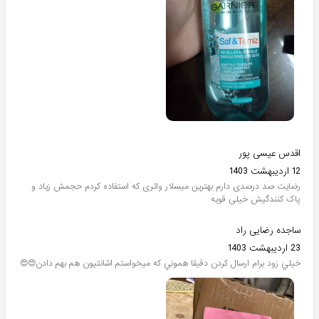
اقدس عیسی پور
12 اردیبهشت 1403
رضایت صد درصدی دارم بهترین میسلار واتری که استفاده کردم حجمش زیاد و
پاک کنندگیش خیلی قویه
ساجده رضایی راد
23 اردیبهشت 1403
خيلي زود برام ارسال كردن دقيقا هموني كه ميخواستم اشانتيون هم بهم دادن😍😍