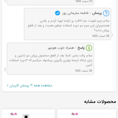
25 اسفند 1404
پرسش
فاطمه سلیمانی پور
سلام سرم تقویت مژه لافاره رو ازشما تهیه کردم و راضی
هستم،برای این سرم مو دوره استفاده چطور هست و بعد از قطع
ریزش نداره؟
28 اسفند 1403
پاسخ
همراه خوب هومهر
سلام وقت بخير: اصلا بعد از قطع محصول ریزش مو ندارین و
برای اینکه نتیجه بهتری بگیرین پیشنهاد میکنیم که ۳دوره استفاده
کنین.
28 اسفند 1403
مشاهده همه
۳
پرسش کاربران
محصولات مشابه