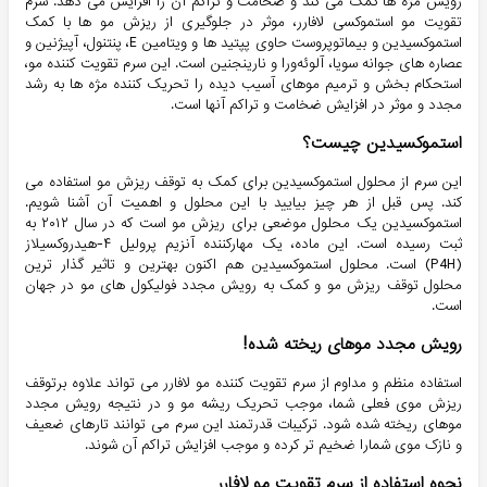
رویش مژه ها کمک می کند و ضخامت و تراکم آن را افزایش می دهد. سرم
تقویت مو استموکسی لافارر، موثر در جلوگیری از ریزش مو ها با کمک
استموکسیدین و بیماتوپروست حاوی پپتید ها و ویتامین E، پنتنول، آپیژنین و
عصاره های جوانه سویا، آلوئه‌ورا و نارینجنین است. این سرم تقویت کننده مو،
استحکام بخش و ترمیم موهای آسیب دیده را تحریک کننده مژه ها به رشد
مجدد و موثر در افزایش ضخامت و تراکم آنها است.
استموکسیدین چیست؟
این سرم از محلول استموکسیدین برای کمک به توقف ریزش مو استفاده می
کند. پس قبل از هر چیز بیایید با این محلول و اهمیت آن آشنا شویم.
استموکسیدین یک محلول موضعی برای ریزش مو است که در سال ۲۰۱۲ به
ثبت رسیده است. این ماده، یک مهارکننده آنزیم پرولیل ۴-هیدروکسیلاز
(P4H) است. محلول استموکسیدین هم اکنون بهترین و تاثیر گذار ترین
محلول توقف ریزش مو و کمک به رویش مجدد فولیکول های مو در جهان
است.
رویش مجدد موهای ریخته شده!
استفاده منظم و مداوم از سرم تقویت کننده مو لافارر می تواند علاوه برتوقف
ریزش موی فعلی شما، موجب تحریک ریشه مو و در نتیجه رویش مجدد
موهای ریخته شده شود. ترکیبات قدرتمند این سرم می توانند تارهای ضعیف
و نازک موی شمارا ضخیم تر کرده و موجب افزایش تراکم آن شوند.
نحوه استفاده از سرم تقویت مو لافارر