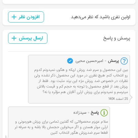
اولین نفری باشید که نظر می‌دهید
افزودن نظر
پرسش و پاسخ
ارسال پرسش
پرسش
امیرحسین محبی
بین این محصول و سرم ضد ریزش اریکه و هگور، نمیدونم کدوم
رو انتخاب کنم. هیچ نظری در مورد این محصول ذکر نشده ولی
نظرات در خصوص ضد ریزش مژه این برند مثبت بود. فقط از
ریزش بعد از قطع محصول با توجه به حجم کم و قیمت بالاش
میترسم و نمیدونم برای ریزش ارثی آقایان هم مؤثره یا نه؟
25 اسفند 1404
پاسخ
سیدزاده
سلام عزیزم محصولاتی که گفتین تمامی برای ریزش هورمونی و
ارثی موثر هستن و اگر میخواین حجمش بالا باشه و به صرفه تر
قطعا سرم ضدریزش هگور انتخاب کنین