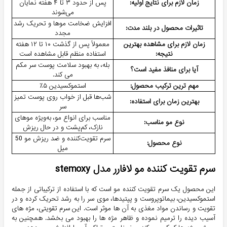
زمان لازم برای نتایج اولیه:
پس از حدود ۳ تا ۴ هفته نمایان
می‌شوند
افزایش ضخامت موها و تحریک رشد
تاثیرات محصول در بلند مدت:
مجدد
زمان لازم برای مشاهده بهترین
معمولاً پس از گذشت ۱۰ تا ۱۲ هفته
نتیجه:
استفاده منظم قابل مشاهده است
بله، به بهبود سلامت پوست سر مکم
آیا برای منافذ مفید است؟
می کند.
مهم ترین ترکیب محصول:
استموکسیدین ۵٪
شب‌ها قبل از خواب روی پوست تمیز
بهترین زمان برای استفاده:
سر
مناسب برای انواع مو، به‌ویژه موهای
نوع مو مناسب:
نازک، کم‌پشت و در حال ریزش
سرم تقویت‌کننده و ضد ریزش مو 50
نوع محصول:
میل
سرم تقویت کننده مو لافارر مدل stemoxy
این محصول یک سرم تقویت کننده مو است که با استفاده از ترکیباتی از جمله
استموکسیدین، بیماتوپروست و پپتیدها، موی سر را به رشد تحریک کرده و در
تقویت و رساندن مواد مغذی به آن ها موثر است. این سرم تقویتی، مژه های
آسیب دیده را ترمیم نموده و ظاهر مژه ها را بهبود می بخشد. همچنین به