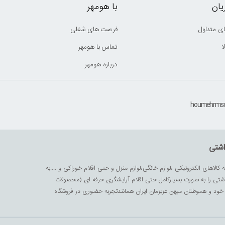
ان
با هومهر
ی متداول
فرصت های شغلی
ا
تماس با هومهر
درباره هومهر
اشتی
ه کالاهای الکترونیکی ،لوازم خانگی،لوازم منزل و حتی اقلام خوراکی و ....به
داشتی را به صورت بسیارکامل حتی اقلام آرایشگری حرفه ای (محصولات
زیز خود و هموطنان میهن عزیزمان ایران همانندتجربه حضوری در فروشگاه