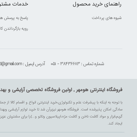
راهنمای خرید محصول
خدمات مشتری
شیوه های پرداخت
پاسخ به پرسش ها
رویه بازگرداندن کال
شماره تماس : ۳۸۴۳۶۶۸۳ - ۰۵۱
آدرس ایمیل : houmehrmsd@gmail.com
فروشگاه اینترنتی هومهر , اولین فروشگاه تخصصی آرایشی و بهد
با توجه به اینکه با پیشرفت علم و تکنولوژی،خرید اینترنتی انواع و اقسام کالا از جمل
سادگی امکان پذیرشده است. فروشگاه هومهر نیزبرآن شد تا خرید لوازم آرایشی وبه
گریم،ابزار و مواد کاشت ناخن و کاشت مژه،اپیلاسیون وتاتو و...)را برای مشتریان ع
ایجاد کند.