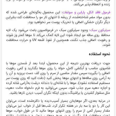
زنده و انعطاف‌پذیر می‌کنند.
فرمول فاقد الکل، پارابن و سولفات:
این محصول به‌گونه‌ای طراحی شده که
بدون مواد مضر شناخته‌شده، از ریشه تا انتهای تار مو را محافظت کند؛ بنابراین
دیگر نگران خشکی اضافی یا تحریک پوست سر نخواهید بود.
سیلیکون سبک:
وجود سیلیکون سبک در فرمولاسیون باعث می‌شود یک لایه
محافظ روی ساقه مو ایجاد شود؛ این لایه کمک می‌کند تا موها کمتر وز شوند
و رطوبت اضافی جذب نکنند، همچنین از نفوذ اشعه UV و حرارت محافظت
شوند.
نحوه استفاده
جهت دریافت بهترین نتیجه از این محصول، ابتدا بعد از شستن موها با
شامپوی مناسب و آبکشی کامل، حوله را روی موها بگذارید و کمی رطوبت
اضافی را بگیرید؛ سپس مقدار مناسبی از سرم را روی کف دست بریزید و آن را
به آرامی روی ساقه‌ها و انتهای مو­ها پخش کنید (دقت کنید که روی پوست سر
مستقیم استفاده نشود). موها را با شانه‌ای با دندانه درشت به‌آرامی شانه کرده
و اجازه دهید سرم جذب شود. سپس می‌توانید به فرم دلخواه حالت دهید،
مثل سشوار کشیدن یا براشینگ، بدون اینکه نگران آسیب دیدن تارها باشید.
در مرتبه بعدی، اگر موهایتان بسیار آسیب‌دیده یا دکلره‌شده است، می‌توان
این کار را دو یا سه بار در هفته تکرار کرد. شب‌ها قبل از خواب نیز می‌توان
مقدار بسیار کمی از سرم را روی انتهای موها مالید تا در طول خواب، موها
تحت محافظت قرار بگیرند و در صبح موهایی نرم‌تر و درخشان‌تر داشته