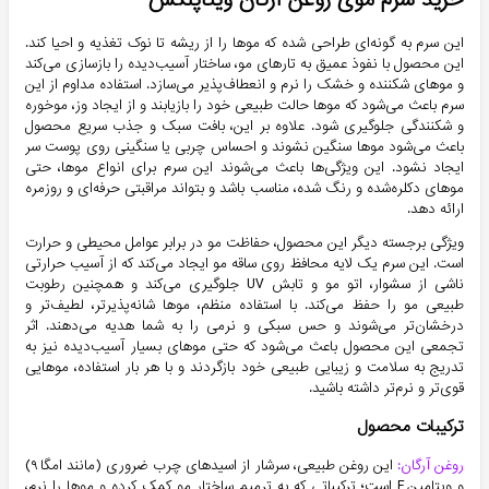
خرید سرم موی روغن آرگان ویتاپلکس
این سرم به گونه‌ای طراحی شده که موها را از ریشه تا نوک تغذیه و احیا کند.
این محصول با نفوذ عمیق به تارهای مو، ساختار آسیب‌دیده را بازسازی می‌کند
و موهای شکننده و خشک را نرم و انعطاف‌پذیر می‌سازد. استفاده مداوم از این
سرم باعث می‌شود که موها حالت طبیعی خود را بازیابند و از ایجاد وز، موخوره
و شکنندگی جلوگیری شود. علاوه بر این، بافت سبک و جذب سریع محصول
باعث می‌شود موها سنگین نشوند و احساس چربی یا سنگینی روی پوست سر
ایجاد نشود. این ویژگی‌ها باعث می‌شوند این سرم برای انواع موها، حتی
موهای دکلره‌شده و رنگ شده، مناسب باشد و بتواند مراقبتی حرفه‌ای و روزمره
ارائه دهد.
ویژگی برجسته دیگر این محصول، حفاظت مو در برابر عوامل محیطی و حرارت
است. این سرم یک لایه محافظ روی ساقه مو ایجاد می‌کند که از آسیب حرارتی
ناشی از سشوار، اتو مو و تابش UV جلوگیری می‌کند و همچنین رطوبت
طبیعی مو را حفظ می‌کند. با استفاده منظم، موها شانه‌پذیرتر، لطیف‌تر و
درخشان‌تر می‌شوند و حس سبکی و نرمی را به شما هدیه می‌دهند. اثر
تجمعی این محصول باعث می‌شود که حتی موهای بسیار آسیب‌دیده نیز به
تدریج به سلامت و زیبایی طبیعی خود بازگردند و با هر بار استفاده، موهایی
قوی‌تر و نرم‌تر داشته باشید.
ترکیبات محصول
روغن آرگان:
این روغن طبیعی، سرشار از اسیدهای چرب ضروری (مانند امگا ۹)
و ویتامین E است؛ ترکیباتی که به ترمیم ساختار مو کمک کرده و موها را نرم،