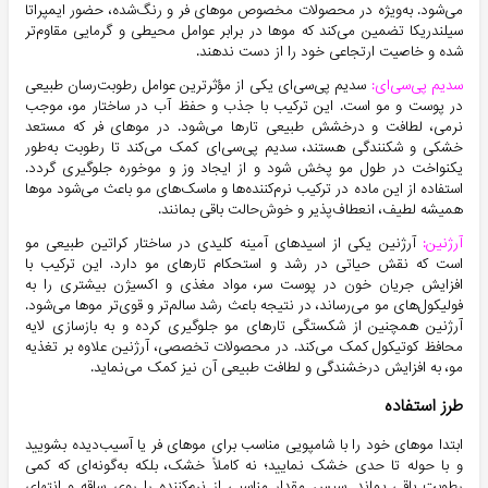
می‌شود. به‌ویژه در محصولات مخصوص موهای فر و رنگ‌شده، حضور ایمپراتا
سیلندریکا تضمین می‌کند که موها در برابر عوامل محیطی و گرمایی مقاوم‌تر
شده و خاصیت ارتجاعی خود را از دست ندهند.
سدیم پی‌سی‌ای:
سدیم پی‌سی‌ای یکی از مؤثرترین عوامل رطوبت‌رسان طبیعی
در پوست و مو است. این ترکیب با جذب و حفظ آب در ساختار مو، موجب
نرمی، لطافت و درخشش طبیعی تارها می‌شود. در موهای فر که مستعد
خشکی و شکنندگی هستند، سدیم پی‌سی‌ای کمک می‌کند تا رطوبت به‌طور
یکنواخت در طول مو پخش شود و از ایجاد وز و موخوره جلوگیری گردد.
استفاده از این ماده در ترکیب نرم‌کننده‌ها و ماسک‌های مو باعث می‌شود موها
همیشه لطیف، انعطاف‌پذیر و خوش‌حالت باقی بمانند.
آرژنین:
آرژنین یکی از اسیدهای آمینه کلیدی در ساختار کراتین طبیعی مو
است که نقش حیاتی در رشد و استحکام تارهای مو دارد. این ترکیب با
افزایش جریان خون در پوست سر، مواد مغذی و اکسیژن بیشتری را به
فولیکول‌های مو می‌رساند، در نتیجه باعث رشد سالم‌تر و قوی‌تر موها می‌شود.
آرژنین همچنین از شکستگی تارهای مو جلوگیری کرده و به بازسازی لایه
محافظ کوتیکول کمک می‌کند. در محصولات تخصصی، آرژنین علاوه بر تغذیه
مو، به افزایش درخشندگی و لطافت طبیعی آن نیز کمک می‌نماید.
طرز استفاده
ابتدا موهای خود را با شامپویی مناسب برای موهای فر یا آسیب‌دیده بشویید
و با حوله تا حدی خشک نمایید؛ نه کاملاً خشک، بلکه به‌گونه‌ای که کمی
رطوبت باقی بماند. سپس مقدار مناسبی از نرم‌کننده را روی ساقه و انتهای