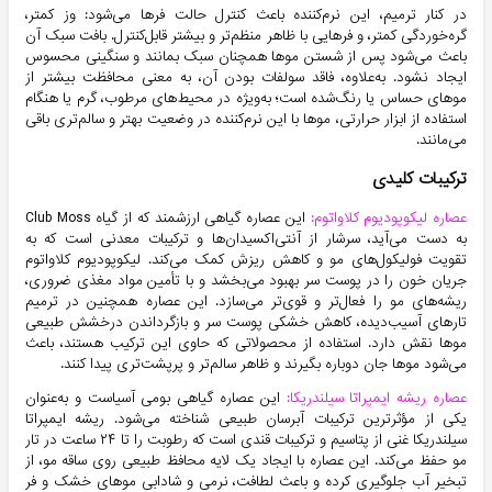
در کنار ترمیم، این نرم‌کننده باعث کنترل حالت فرها می‌شود: وز کمتر،
گره‌خوردگی کمتر، و فرهایی با ظاهر منظم‌تر و بیشتر قابل‌کنترل. بافت سبک آن
باعث می‌شود پس از شستن موها همچنان سبک بمانند و سنگینی محسوس
ایجاد نشود. به‌علاوه، فاقد سولفات بودن آن، به معنی محافظت بیشتر از
موهای حساس یا رنگ‌شده است؛ به‌ویژه در محیط‌های مرطوب، گرم یا هنگام
استفاده از ابزار حرارتی، موها با این نرم‌کننده در وضعیت بهتر و سالم‌تری باقی
می‌مانند.
ترکیبات کلیدی
عصاره لیکوپودیوم کلاواتوم:
این عصاره گیاهی ارزشمند که از گیاه Club Moss
به دست می‌آید، سرشار از آنتی‌اکسیدان‌ها و ترکیبات معدنی است که به
تقویت فولیکول‌های مو و کاهش ریزش کمک می‌کند. لیکوپودیوم کلاواتوم
جریان خون را در پوست سر بهبود می‌بخشد و با تأمین مواد مغذی ضروری،
ریشه‌های مو را فعال‌تر و قوی‌تر می‌سازد. این عصاره همچنین در ترمیم
تارهای آسیب‌دیده، کاهش خشکی پوست سر و بازگرداندن درخشش طبیعی
موها نقش دارد. استفاده از محصولاتی که حاوی این ترکیب هستند، باعث
می‌شود موها جان دوباره بگیرند و ظاهر سالم‌تر و پرپشت‌تری پیدا کنند.
عصاره ریشه ایمپراتا سیلندریکا:
این عصاره گیاهی بومی آسیاست و به‌عنوان
یکی از مؤثرترین ترکیبات آبرسان طبیعی شناخته می‌شود. ریشه ایمپراتا
سیلندریکا غنی از پتاسیم و ترکیبات قندی است که رطوبت را تا ۲۴ ساعت در تار
مو حفظ می‌کند. این عصاره با ایجاد یک لایه محافظ طبیعی روی ساقه مو، از
تبخیر آب جلوگیری کرده و باعث لطافت، نرمی و شادابی موهای خشک و فر