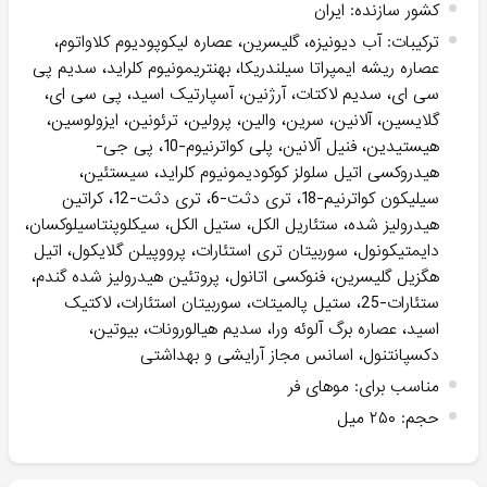
کشور سازنده
:
ایران
ترکیبات
:
آب دیونیزه، گلیسرین، عصاره لیکوپودیوم کلاواتوم،
عصاره ریشه ایمپراتا سیلندریکا، بهنتریمونیوم کلراید، سدیم پی
سی ای، سدیم لاکتات، آرژنین، آسپارتیک اسید، پی سی ای،
گلایسین، آلانین، سرین، والین، پرولین، ترئونین، ایزولوسین،
هیستیدین، فنیل آلانین، پلی کواترنیوم-10، پی جی-
هیدروکسی اتیل سلولز کوکودیمونیوم کلراید، سیستئین،
سیلیکون کواترنیم-18، تری دثت-6، تری دثت-12، کراتین
هیدرولیز شده، ستئاریل الکل، ستیل الکل، سیکلوپنتاسیلوکسان،
دایمتیکونول، سوربیتان تری استئارات، پرووپیلن گلایکول، اتیل
هگزیل گلیسرین، فنوکسی اتانول، پروتئین هیدرولیز شده گندم،
ستئارات-25، ستیل پالمیتات، سوربیتان استئارات، لاکتیک
اسید، عصاره برگ آلوئه ورا، سدیم هیالورونات، بیوتین،
دکسپانتنول، اسانس مجاز آرایشی و بهداشتی
مناسب برای
:
موهای فر
حجم
:
۲۵۰ میل