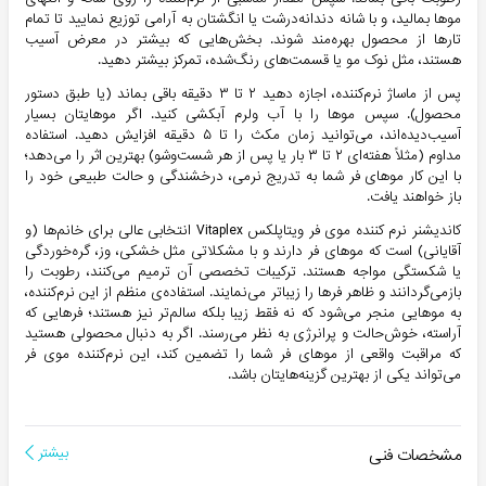
موها بمالید، و با شانه دندانه‌درشت یا انگشتان به آرامی توزیع نمایید تا تمام
تارها از محصول بهره‌مند شوند. بخش‌هایی که بیشتر در معرض آسیب
هستند، مثل نوک مو یا قسمت‌های رنگ‌شده، تمرکز بیشتر دهید.
پس از ماساژ نرم‌کننده، اجازه دهید ۲ تا ۳ دقیقه باقی بماند (یا طبق دستور
محصول). سپس موها را با آب ولرم آبکشی کنید. اگر موهایتان بسیار
آسیب‌دیده‌اند، می‌توانید زمان مکث را تا ۵ دقیقه افزایش دهید. استفاده
مداوم (مثلاً هفته‌ای ۲ تا ۳ بار یا پس از هر شست‌وشو) بهترین اثر را می‌دهد؛
با این کار موهای فر شما به تدریج نرمی، درخشندگی و حالت طبیعی خود را
باز خواهند یافت.
کاندیشنر نرم کننده موی فر ویتاپلکس Vitaplex انتخابی عالی برای خانم‌ها (و
آقایانی) است که موهای فر دارند و با مشکلاتی مثل خشکی، وز، گره‌خوردگی
یا شکستگی مواجه هستند. ترکیبات تخصصی آن ترمیم می‌کنند، رطوبت را
بازمی‌گردانند و ظاهر فرها را زیباتر می‌نمایند. استفاده‌ی منظم از این نرم‌کننده،
به موهایی منجر می‌شود که نه فقط زیبا بلکه سالم‌تر نیز هستند؛ فرهایی که
آراسته، خوش‌حالت و پرانرژی به نظر می‌رسند. اگر به دنبال محصولی هستید
که مراقبت واقعی از موهای فر شما را تضمین کند، این نرم‌کننده موی فر
می‌تواند یکی از بهترین گزینه‌هایتان باشد.
مشخصات فنی
بیشتر