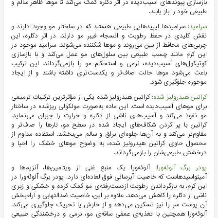
بازسازی پیوندهای آسیب‌دیده در اثر دکلره کمک می‌کند تا موها ظاهر سالم و
طبیعی خود را باز یابند.
سرامید:
سرامیدها لیپیدهایی طبیعی هستند که در ساختار مو وجود دارند و
نقش کلیدی در حفظ رطوبت و انسجام فیبر مو دارند. در اثر دکلره، این
چربی‌های محافظ از بین می‌روند و موها شکننده می‌شوند. سرامید موجود در
این کرم مانند چسب طبیعی بین سلول‌های مو عمل می‌کند و با بازسازی
کوتیکول‌های آسیب‌دیده، نرمی و استحکام مو را بازمی‌گرداند. این ترکیب
باعث می‌شود موها حالت صاف‌تر و یکدست‌تری داشته باشند و از ایجاد
موخوره جلوگیری شود.
کراتین هیدرولیز شده:
کراتین هیدرولیز شده یکی از مؤثرترین ترکیبات ترمیمی
برای موهای آسیب‌دیده است. این ماده به‌صورت مولکولی ریزشده در ساختار
مو نفوذ می‌کند و آسیب‌های ناشی از دکلره و حرارت را جبران می‌نماید.
کراتین با پر کردن شکاف‌های ایجاد شده در سطح مو، تارها را صاف‌تر و
مقاوم‌تر می‌کند و به آن‌ها جلوه‌ای براق و سالم می‌بخشد. استفاده مداوم از
محصول حاوی کراتین هیدرولیز شده، به وضوح موهای خشک را احیا و
درخشش طبیعی‌شان را بازمی‌گرداند.
پودر برگ آلوئه‌ورا:
آلوئه‌ورا یک منبع غنی از ویتامین‌ها، آنزیم‌ها و
آمینواسیدهاست که خاصیت آبرسانی فوق‌العاده‌ای دارد. پودر برگ آلوئه‌ورا در
این کرم، به بازگرداندن رطوبت ازدست‌رفته‌ی مو کمک کرده و خشکی و زبری
ناشی از دکلره را کاهش می‌دهد. علاوه بر این، خاصیت ضدالتهابی و آرام‌بخش
آن پوست سر را نیز تسکین می‌دهد و از خارش یا تحریک جلوگیری می‌کند.
آلوئه‌ورا همچنین با تغذیه‌ی عمقی ساقه‌ی مو، نرمی و درخشندگی طبیعی