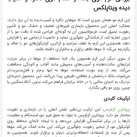
دیده ویتاپلکس
این کرم مو، همان چیزی است که موهای دکلره و آسیب‌دیده به آن نیاز دارند.
عملکرد اصلی این محصول، بازسازی فیبرهای ضعیف و خشک مو و تأمین
رطوبت عمیق است. فرمولاسیون آن به گونه‌ای طراحی شده تا بافت مو را از
درون تغذیه کند، از شکنندگی جلوگیری نماید و خاصیت ارتجاعی مو را افزایش
دهد. همچنین این کرم، به لطف سرامید و کراتین، کوتیکول‌های مو را صاف و
یکپارچه می‌کند تا موها ظاهر براق‌تر و سالم‌تری داشته باشند.
از سوی دیگر، این کرم همچون یک لایه محافظ، از موها در برابر حرارت
ابزارهای حالت‌دهنده و آسیب‌های محیطی مانند آفتاب و آلودگی محافظت
می‌کند. بعد از چند نوبت استفاده، موها نه تنها نرم‌تر و قابل‌مدیریت‌تر
می‌شوند، بلکه درخشش و لطافتی طبیعی پیدا می‌کنند. این محصول تجربه‌ای
نزدیک به احیای سالنی را در خانه برایتان فراهم می‌کند، بدون آنکه سنگینی یا
چربی روی مو باقی بگذارد.
ترکیبات کلیدی
پروتئین کراویس:
این ترکیب بی‌نظیر نقش اصلی را در بازسازی و تقویت
ساختار مو دارد. پروتئین کراویس با نفوذ به عمق فیبر مو، استحکام و مقاومت
تارها را در برابر شکستگی افزایش می‌دهد و با ایجاد لایه‌ای محافظ روی
کوتیکول مو، از تبخیر رطوبت جلوگیری می‌کند. این ماده کمک می‌کند موها
پس از چند بار استفاده، انعطاف‌پذیرتر، نرم‌تر و براق‌تر شوند. همچنین، به