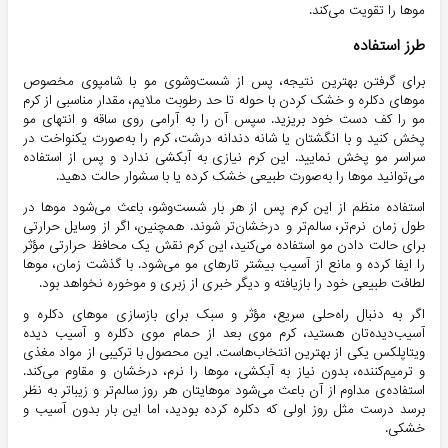
موها را تقویت می‌کند.
طرز استفاده
برای گرفتن بهترین نتیجه، پس از شست‌وشوی مو با شامپوی مخصوص
موهای دکلره و خشک کردن با حوله تا حد رطوبت ملایم، مقدار مناسبی از کرم
مو را کف دست خود بریزید. سپس آن را به آرامی روی ساقه و انتهای مو
پخش کنید و با انگشتان یا شانه دندانه درشت، کرم را به‌صورت یکنواخت در
سراسر مو پخش نمایید. این کرم نیازی به آبکشی ندارد و پس از استفاده
می‌توانید موها را به‌صورت طبیعی خشک کرده یا با سشوار حالت دهید.
استفاده منظم از این کرم پس از هر بار شست‌وشو، باعث می‌شود موها در
طول زمان نرم‌تر، سالم‌تر و درخشان‌تر شوند. همچنین، اگر از وسایل حرارتی
برای حالت دادن مو استفاده می‌کنید، این کرم نقش یک محافظ حرارتی مؤثر
را ایفا کرده و مانع از آسیب بیشتر تارهای مو می‌شود. با گذشت زمان، موها
لطافت طبیعی خود را بازیافته و دیگر خبری از زبری و موخوره نخواهد بود.
اگر به دنبال راه‌حلی سریع، مؤثر و سبک برای بازسازی موهای دکلره و
آسیب‌دیده‌تان هستید، کرم موی بعد از حمام موی دکلره و آسیب دیده
ویتاپلکس یکی از بهترین انتخاب‌هاست. این محصول با ترکیبی از مواد مغذی
و ترمیم‌کننده، بدون نیاز به آبکشی، موها را نرم، درخشان و مقاوم می‌کند.
استفاده‌ی مداوم از آن باعث می‌شود موهایتان هر روز سالم‌تر و زیباتر به نظر
برسد درست مثل روز اولی که دکلره کرده بودید، اما این بار بدون آسیب و
خشکی.