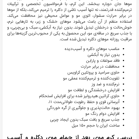
موها جان دوباره ببخشد. این کرم، با فرمولاسیون تخصصی و ترکیبات
ترمیم‌کننده قدرتمند، نه تنها آسیب ناشی از دکلره را ترمیم می‌کند، بلکه از موها
در برابر حرارت سشوار، اتوی مو و عوامل محیطی نیز محافظت می‌کند.
استفاده منظم از آن باعث می‌شود موهای خشک و زبر، به تارهایی نرم،
خوش‌حالت و درخشان تبدیل شوند. بدون نیاز به آبکشی، سبک و بی‌چربی، و
با جذب سریع در ساقه‌ی مو، این محصول به یکی از محبوب‌ترین گزینه‌ها برای
مراقبت روزانه موهای دکلره تبدیل شده است.
مناسب موهای دکلره و آسیب‌دیده
بدون نیاز به آبکشی
فاقد سولفات و پارابن
محافظت در برابر حرارت
حاوی سرامید و پروتئین کراویس
تقویت‌کننده و ترمیم‌کننده عمقی مو
نرم‌کننده و ضد وز
افزایش درخشندگی و لطافت مو
حاوی کراتین هیدرولیز شده برای افزایش استحکام
آبرسانی قوی و حفظ رطوبت طولانی‌مدت ۱۱.
بهبود حالت‌پذیری و جلوگیری از گره خوردگی
افزایش دوام رنگ مو
جذب سریع و بافت سبک بدون ایجاد چربی
ساخت ایران با حجم ۱۵۰ میل
بررسی کرم موی بعد از حمام موی دکلره و آسیب