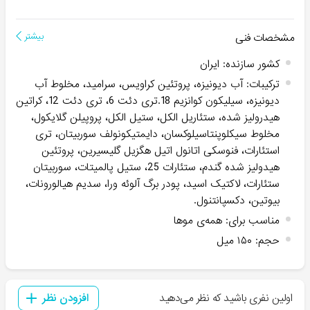
مشخصات فنی
بیشتر
کشور سازنده
:
ایران
ترکیبات
:
آب دیونیزه، پروتئین کراویس، سرامید، مخلوط آب
دیونیزه، سیلیکون کوانزیم 18.تری دئت 6، تری دئت 12، کراتین
هیدرولیز شده، ستئاریل الکل، ستیل الکل، پروپیلن گلایکول،
مخلوط سیکلوپنتاسیلوکسان، دایمتیکونولف سوربیتان، تری
استئارات، فنوسکی اتانول اتیل هگزیل گلیسیرین، پروتئین
هیدولیز شده گندم، ستئارات 25، ستیل پالمیتات، سوربیتان
ستئارات، لاکتیک اسید، پودر برگ آلوئه ورا، سدیم هیالورونات،
بیوتین، دکسپانتنول.
مناسب برای
:
همه‌ی موها
حجم
:
۱۵۰ میل
اولین نفری باشید که نظر می‌دهید
افزودن نظر