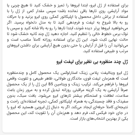
برای استفاده از ژل ابرو، ابتدا ابروها را تمیز و خشک کنید تا هیچ چربی یا
مواد آرایشی روی تارها باقی نمانده باشد؛ سپس مقدار کمی از ژل را با
استفاده از براش داخل محصول یا اپلیکاتور کمکی روی ابرو بزنید و با حرکات
رو به بالا شروع به لیفت و فرم‌دهی کنید تا به مدل دلخواه برسید. اگر
می‌خواهید ابروها پرتر دیده شوند، ابتدا تارها را رو به بالا شانه کنید و سپس با
نوک برس خطوط خالی را تنظیم کنید. اجازه دهید ژل چند ثانیه خشک شود تا
حالت نهایی ثابت شود. این ژل برای استفاده روزانه کاملاً مناسب است و
می‌توانید آن را قبل از آرایش یا حتی بدون هیچ آرایشی برای داشتن ابروهای
مرتب و طبیعی استفاده کنید.
ژل چند منظوره بی نظیر برای لیفت ابرو
ژل ابرو ویتالیفت پلاس زینک استارلوکس یک محصول کامل و چندمنظوره
است که همزمان لیفت قوی، ماندگاری طولانی، ظاهر طبیعی و تقویت واقعی
ابروها را فراهم می‌کند. ترکیب زینک و ویتامین B5 این ژل را از یک محصول
صرفاً آرایشی به یک گزینه مراقبتی روزانه تبدیل کرده و به مرور زمان باعث
سلامت، لطافت و استحکام بیشتر تارهای ابرو می‌شود. بافت سبک، بدون
سفیدک و فاقد چسبندگی، به همراه اپلیکاتور کمکی، تجربه استفاده‌ای راحت و
نتیجه‌ای کاملاً حرفه‌ای ایجاد می‌کند. اگر به دنبال ژل ابرویی هستید که ابرو را
در جای خود فیکس کند، فرم دهد و هم‌زمان آن را تقویت کند، این محصول
یکی از بهترین انتخاب‌های بازار است.