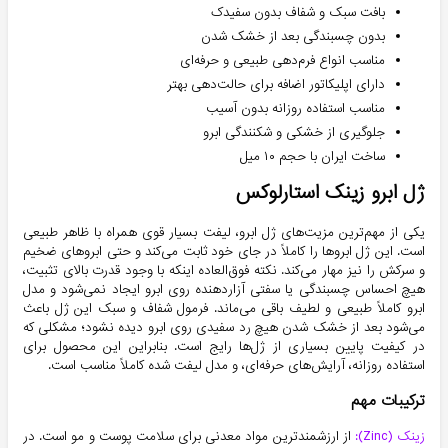
بافت سبک و شفاف بدون سفیدک
بدون چسبندگی بعد از خشک شدن
مناسب انواع فرم‌دهی طبیعی و حرفه‌ای
دارای اپلیکاتور اضافه برای حالت‌دهی بهتر
مناسب استفاده روزانه بدون آسیب
جلوگیری از خشکی و شکنندگی ابرو
ساخت ایران با حجم ۱۰ میل
ژل ابرو زینک استارلوکس
یکی از مهم‌ترین مزیت‌های ژل ابرو، لیفت بسیار قوی همراه با ظاهر طبیعی
است. این ژل ابروها را کاملاً در جای خود ثابت می‌کند و حتی ابروهای ضخیم
و سرکش را نیز مهار می‌کند. نکته فوق‌العاده اینکه با وجود قدرت بالای تثبیت،
هیچ احساس چسبندگی یا سفتی آزاردهنده روی ابرو ایجاد نمی‌شود و مدل
ابرو کاملاً طبیعی و لطیف باقی می‌ماند. فرمول شفاف و سبک این ژل باعث
می‌شود بعد از خشک شدن هیچ رد سفیدی روی ابرو دیده نشود؛ مشکلی که
در کیفیت پایین بسیاری از ژل‌ها رایج است. بنابراین این محصول برای
استفاده روزانه، آرایش‌های حرفه‌ای، و مدل لیفت شده کاملاً مناسب است.
ترکیبات مهم
زینک (Zinc):
از ارزشمندترین مواد معدنی برای سلامت پوست و مو است. در