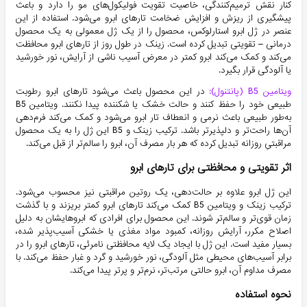
کنار نقش ترمیم‌کنندگی، خاصیت تقویت فولیکول‌های مو را دارد و باعث
پیشگیری از ریزش و افزایش ضخامت تارهای ابرو می‌شود. استفاده از این
عنصر در ژل ابرو استارلوکس، محصول را از یک ژل معمولی به یک محصول
درمانی – تقویتی تبدیل کرده است. زینک در طول روز از تارهای ابرو محافظت
می‌کند و کمک می‌کند ابرو کمتر در معرض آسیب ناشی از آرایش، نور خورشید
یا آلودگی قرار بگیرد.
ویتامین B5 (پانتنول):
در این محصول باعث می‌شود تارهای ابرو رطوبت
طبیعی خود را حفظ کنند و حالت خشک یا شکننده پیدا نکنند. ویتامین B5
به‌طور طبیعی باعث نرمی و انعطاف تار ابرو می‌شود و کمک می‌کند فرم‌دهی
آن‌ها راحت‌تر و دلپذیرتر باشد. ترکیب زینک و B5 این ژل را به یک محصول
مراقبتیِ روزانه تبدیل کرده که هر بار مصرف آن، ابرو را سالم‌تر از قبل می‌کند.
اثر تقویتی و محافظتی برای تارهای ابرو
این ژل ابرو علاوه بر حالت‌دهی، یک روتین مراقبتی نیز محسوب می‌شود.
ترکیب زینک و ویتامین B5 کمک می‌کند تارهای ابرو کمتر بریزند و با گذشت
زمان قوی‌تر و سالم‌تر شوند. این محصول برای افرادی که ابروهایشان به دلیل
اصلاح مکرر، آرایش روزانه، کمبود مواد مغذی یا خشکی آسیب‌پذیر شده،
بسیار مفید است. این ژل با ایجاد یک لایه محافظتی نامرئی، تارهای ابرو را در
برابر آسیب‌های محیطی مثل آلودگی، نور خورشید و گرد و غبار حفظ می‌کند. با
مصرف مداوم آن، ابرو حالتی مرتب‌تر، نرم‌تر و پرتر پیدا می‌کند.
نحوه استفاده