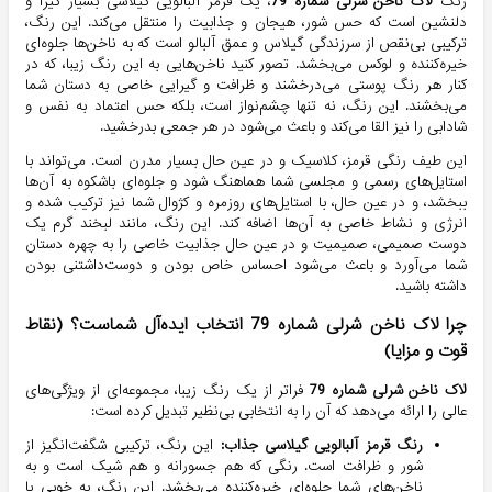
رنگ
لاک ناخن شرلی شماره 79
، یک قرمز آلبالویی گیلاسی بسیار گیرا و
دلنشین است که حس شور، هیجان و جذابیت را منتقل می‌کند. این رنگ،
ترکیبی بی‌نقص از سرزندگی گیلاس و عمق آلبالو است که به ناخن‌ها جلوه‌ای
خیره‌کننده و لوکس می‌بخشد. تصور کنید ناخن‌هایی به این رنگ زیبا، که در
کنار هر رنگ پوستی می‌درخشند و ظرافت و گیرایی خاصی به دستان شما
می‌بخشند. این رنگ، نه تنها چشم‌نواز است، بلکه حس اعتماد به نفس و
شادابی را نیز القا می‌کند و باعث می‌شود در هر جمعی بدرخشید.
این طیف رنگی قرمز، کلاسیک و در عین حال بسیار مدرن است. می‌تواند با
استایل‌های رسمی و مجلسی شما هماهنگ شود و جلوه‌ای باشکوه به آن‌ها
ببخشد، و در عین حال، با استایل‌های روزمره و کژوال شما نیز ترکیب شده و
انرژی و نشاط خاصی به آن‌ها اضافه کند. این رنگ، مانند لبخند گرم یک
دوست صمیمی، صمیمیت و در عین حال جذابیت خاصی را به چهره دستان
شما می‌آورد و باعث می‌شود احساس خاص بودن و دوست‌داشتنی بودن
داشته باشید.
چرا لاک ناخن شرلی شماره 79 انتخاب ایده‌آل شماست؟ (نقاط
قوت و مزایا)
لاک ناخن شرلی شماره 79
فراتر از یک رنگ زیبا، مجموعه‌ای از ویژگی‌های
عالی را ارائه می‌دهد که آن را به انتخابی بی‌نظیر تبدیل کرده است:
رنگ قرمز آلبالویی گیلاسی جذاب:
این رنگ، ترکیبی شگفت‌انگیز از
شور و ظرافت است. رنگی که هم جسورانه و هم شیک است و به
ناخن‌های شما جلوه‌ای خیره‌کننده می‌بخشد. این رنگ، به خوبی با