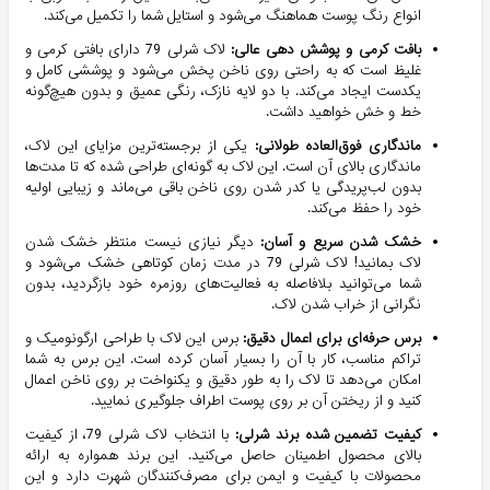
انواع رنگ پوست هماهنگ می‌شود و استایل شما را تکمیل می‌کند.
بافت کرمی و پوشش دهی عالی:
لاک شرلی 79 دارای بافتی کرمی و
غلیظ است که به راحتی روی ناخن پخش می‌شود و پوششی کامل و
یکدست ایجاد می‌کند. با دو لایه نازک، رنگی عمیق و بدون هیچ‌گونه
خط و خش خواهید داشت.
ماندگاری فوق‌العاده طولانی:
یکی از برجسته‌ترین مزایای این لاک،
ماندگاری بالای آن است. این لاک به گونه‌ای طراحی شده که تا مدت‌ها
بدون لب‌پریدگی یا کدر شدن روی ناخن باقی می‌ماند و زیبایی اولیه
خود را حفظ می‌کند.
خشک شدن سریع و آسان:
دیگر نیازی نیست منتظر خشک شدن
لاک بمانید! لاک شرلی 79 در مدت زمان کوتاهی خشک می‌شود و
شما می‌توانید بلافاصله به فعالیت‌های روزمره خود بازگردید، بدون
نگرانی از خراب شدن لاک.
برس حرفه‌ای برای اعمال دقیق:
برس این لاک با طراحی ارگونومیک و
تراکم مناسب، کار با آن را بسیار آسان کرده است. این برس به شما
امکان می‌دهد تا لاک را به طور دقیق و یکنواخت بر روی ناخن اعمال
کنید و از ریختن آن بر روی پوست اطراف جلوگیری نمایید.
کیفیت تضمین شده برند شرلی:
با انتخاب لاک شرلی 79، از کیفیت
بالای محصول اطمینان حاصل می‌کنید. این برند همواره به ارائه
محصولات با کیفیت و ایمن برای مصرف‌کنندگان شهرت دارد و این