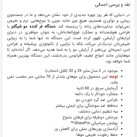
نقد و بررسی اجمالی
در دنیایی که هر روز چهره جدیدی از خود نشان می‌دهد و ما در جستجوی
زیبایی و نوآوری هستیم، هیچ چیز مانند مویی با موج‌هایی نرم و طبیعی
نمی‌تواند جذابیت‌های زنانه را برجسته کند.
دستگاه فر کننده مو شیگلم
با
طراحی هوشمندانه و عملکرد فوق‌العاده‌اش، به عنوان جواهری در دنیای
ابزارهای آرایشی ظهور کرده است. این دستگاه نه تنها شما را به زیبایی
طبیعی‌تان نزدیک‌تر می‌کند، بلکه با ترکیبی از تکنولوژی پیشرفته و طراحی
امن، تجربه‌ای بی‌نظیر از آرایش مو را به شما هدیه می‌دهد. اگر آماده‌اید تا
موهایتان مانند امواج لطیف اقیانوس بدرخشند، این دستگاه بهترین همراه
شما خواهد بود.
موجود در 2 مدل سایز 25 و 32 (قابل انتخاب)
توجه:
این محصول برای موهای بلندتر از 70 سانتی متر مناسب نمی
باشد.
گرمایش سریع در 60 ثانیه
عملکرد خودکار با یک دکمه
طراحی ضد گره خوردن مو
محافظ ضد سوختگی برای ایمنی بیشتر
سه تنظیم دمایی مختلف
چرخش دوطرفه برای فرهای متنوع
پوشش سرامیکی GlossPro™
آزادسازی یون‌های منفی برای کاهش وز
حفظ رطوبت طبیعی موها