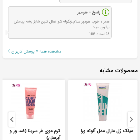
پاسخ
هومهر
همراه خوب هومهر سلام:زنگوله شو فعال کنین شارژ بشه پیامش
براتون میاد
23 اسفند 1403
مشاهده همه
۷
پرسش کاربران
محصولات مشابه
میلک ژل مارال مدل آلوئه ورا
کرم موی فر سریتا (ضد وز و
آبرسان)