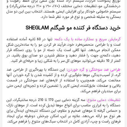
توزیع یکنواخت حرارت، سیستم آزاد کننده یون منفی برای حفظ رطوبت و
درخشندگی مو، تنظیمات دمایی مختلف (۱۷۰، ۱۹۰ و ۲۱۰ درجه سانتی‌گراد) و
سیستم خاموشی خودکار برای افزایش ایمنی هستند. انتخاب بین این دو مدل
بستگی به سلیقه شخصی و نوع فر مورد نظر شما دارد.
خرید دستگاه فر کننده مو شیگلم SHEGLAM
گرمایش سریع و عملکرد ساده با یک دکمه:
تنها در 60 ثانیه آماده استفاده
است و با طراحی منحصربه‌فرد خود، فرآیند فر کردن مو را به ساده‌ترین شکل
ممکن انجام می‌دهد. تنها کافی است یک دسته از مو را روی دستگاه قرار
دهید، دکمه‌ی جهت را فشار دهید و منتظر شنیدن دو صدای بوق باشید. در
کمتر از 10 دقیقه می‌توانید موهای کل سر را به شکلی زیبا و حرفه‌ای فر کنید.
طراحی ضد سوختگی و گره خوردن:
این دستگاه با بهره‌گیری از طراحی ضد
گره، از آسیب‌دیدگی موها جلوگیری کرده و از کشیده شدن یا گره خوردن آنها
ممانعت می‌کند. همچنین، با استفاده از لایه‌های ضد سوختگی در قسمت
بالایی و صفحات عایق‌کننده، ایمنی کاربر را تضمین کرده و تجربه‌ای ایمن حتی
برای مبتدیان فراهم می‌کند.
تنظیمات دمایی متنوع:
سه گزینه دمایی بین 170 تا 210 درجه سانتیگراد، این
دستگاه را به ابزاری مناسب برای انواع موها تبدیل کرده است. از موهای نازک
و حساس گرفته تا موهای ضخیم و مقاوم، این دستگاه نتیجه‌ای ایده‌آل برای
هر نوع مو ارائه می‌دهد. علاوه بر این، امکان چرخش دوطرفه برای ایجاد
فرهای راست و چپ، آزادی کامل در انتخاب سبک‌های متنوع را فراهم می‌کند.