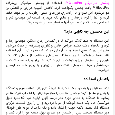
پوشش سرامیکی GlossPro™:
استفاده از پوشش سرامیکی پیشرفته
GlossPro™ باعث پخش یکنواخت گرما، کاهش آسیب حرارتی و کاهش وز
مو می‌شود. این فناوری با آزادسازی یون‌های منفی، رطوبت را در موها حفظ
کرده و آنها را نرم، درخشان و سالم نگه می‌دارد. نتیجه کار، موهایی نرم و
ابریشمی است که برق طبیعی آنها چشمان همه را خیره می‌کند.
این محصول چه کارایی دارد؟
این دستگاه به شما کمک می‌کند تا در کمترین زمان ممکن، موهایی زیبا و
فرهای دلخواه داشته باشید. طراحی خاص و فناوری پیشرفته آن باعث می‌شود
حتی افرادی که هیچ تجربه‌ای در آرایش مو ندارند، به راحتی از آن استفاده
کنند. شما می‌توانید با این دستگاه، مدل‌های مختلفی از فرهای کلاسیک،
طبیعی یا موج‌های ریز و درشت را ایجاد کنید. همچنین، با حفظ سلامت و
درخشندگی موها، تجربه‌ای لذت‌بخش از زیبایی را برای شما به ارمغان
می‌آورد.
راهنمای استفاده
ابتدا موهایتان را به خوبی شانه کنید تا هیچ گره‌ای باقی نماند. سپس، دستگاه
را به برق متصل کرده و دمای مناسب با نوع موهایتان را انتخاب کنید. منتظر
بمانید تا دستگاه به دمای مورد نظر برسد (این فرآیند تنها 60 ثانیه طول
می‌کشد). حالا یک دسته کوچک از مو را بردارید و آن را روی قسمت مرکزی
دستگاه قرار دهید. دکمه جهت را فشار داده و نگه دارید تا مو به طور خودکار
دور دستگاه بپیچد. پس از شنیدن دو صدای بوق، دسته مو را آزاد کنید و