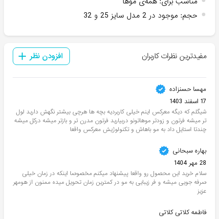
مناسب برای
:
همه‌ی موها
حجم
:
موجود در 2 مدل سایز 25 و 32
مفیدترین نظرات کاربران
افزودن نظر
مهسا حسنزاده
17 اسفند 1403
شیگلم که دیگه معرکس اینم خیلی کاربردیه بچه ها هرچی بیشتر نگهش دارید لول
تر میشه فرتون و زودتر موهاتونو دربیارید فرتون مدرن تر و بازتر میشه درکل میشه
چندتا استایل داد به مو باهاش و تکنولوژیش معرکس واقعا
بهاره سبحانی
28 مهر 1404
سلام خرید این محصول رو واقعا پیشنهاد میکنم مخصوصا اینکه در زمان خیلی
صرفه جویی میشه و فر زیبایی به مو در کمترین زمان تحویل میده ممنون از هومهر
عزیز
فاطمه کلاتی کلاتی