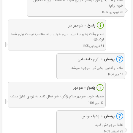
سلام وقت بخير من موهام تا روي شونه ام هست اين محصول
خوبه برام؟
31 فروردین 1405
پاسخ
هومهر یار
سلام وقت بخیر بله برای موی خیلی بلند مناسب نیست برای شما
اوکیه🥰
31 فروردین 1405
پرسش
اکرم دامنجانی
سلام وقتتون بخیر کی موجود میشه
17 مهر 1404
پاسخ
هومهر
همراه خوب هومهر سلام:زنگوله شو فعال کنید به زودی شارژ میشه
17 مهر 1404
پرسش
زهرا خواص
لطفا موجودش کنید
23 اسفند 1403