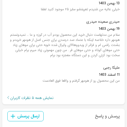
13 بهمن 1403
خیلی عالیه من شنیدم تعریفشو سایز ۲۵ موجود کنید لطفا
حیدری سعیده حیدری
19 بهمن 1403
سلام من مدتهاست دنبال خرید این محصول بودم آب در کوزه و ما … نمیدونستم
هومهر داره خلاصه اینکه با عتماد صد درصدی برای جنس اصل از هومهر خریدم و
بشدت راضی ام و فراتر از ویدووهاااای وایرال شده خوبه حتی برای موهای زیاد
حتی موهای کوتاه و حتی موهای فر . من چون مهمونی زیاد میرم برام خیلی
سخت بود کرلی کردن و این دستگاه معجزه بود برام
ملیکا رجبی
11 اسفند 1403
من این محصول رو از هومهر گرفتم و واقعا فوق العادست
نمایش همه
۵
نظرات کاربران
پرسش و پاسخ
ارسال پرسش