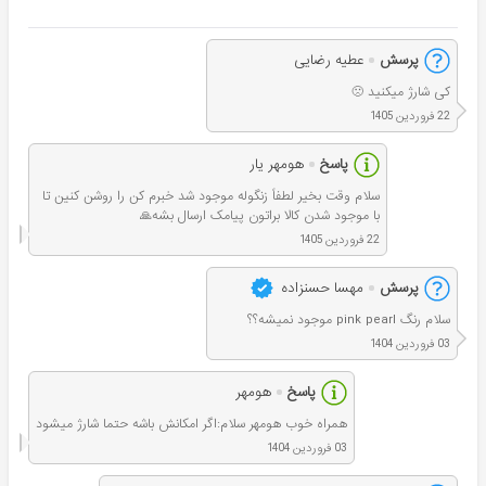
پرسش
عطیه رضایی
کی شارژ میکنید 🙁
22 فروردین 1405
پاسخ
هومهر یار
سلام وقت بخیر لطفاً زنگوله موجود شد خبرم کن را روشن کنین تا
با موجود شدن کالا براتون پیامک ارسال بشه🙏
22 فروردین 1405
پرسش
مهسا حسنزاده
سلام رنگ pink pearl موجود نمیشه؟؟
03 فروردین 1404
پاسخ
هومهر
همراه خوب هومهر سلام:اگر امکانش باشه حتما شارژ میشود
03 فروردین 1404