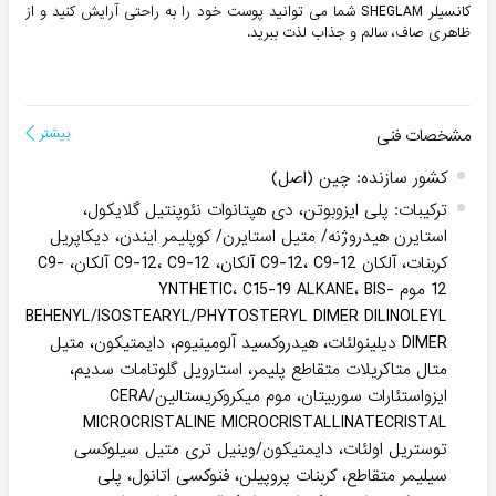
کانسیلر SHEGLAM شما می توانید پوست خود را به راحتی آرایش کنید و از
ظاهری صاف، سالم و جذاب لذت ببرید.
مشخصات فنی
بیشتر
کشور سازنده
:
چین (اصل)
ترکیبات
:
پلی ایزوبوتن، دی هپتانوات نئوپنتیل گلایکول،
استایرن هیدروژنه/ متیل استایرن/ کوپلیمر ایندن، دیکاپریل
کربنات، آلکان C9-12، C9-12 آلکان، C9-12، C9-12 آلکان، C9-
12 موم YNTHETIC، C15-19 ALKANE، BIS-
BEHENYL/ISOSTEARYL/PHYTOSTERYL DIMER DILINOLEYL
DIMER دیلینولئات، هیدروکسید آلومینیوم، دایمتیکون، متیل
متال متاکریلات متقاطع پلیمر، استارویل گلوتامات سدیم،
ایزواستئارات سوربیتان، موم میکروکریستالین/CERA
MICROCRISTALINE MICROCRISTALLINATECRISTAL
توستریل اولئات، دایمتیکون/وینیل تری متیل سیلوکسی
سیلیمر متقاطع، کربنات پروپیلن، فنوکسی اتانول، پلی