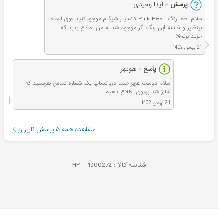
پرسش
آیدا وحیدی
سلام لطفا رنگ Pink Pearl کانسیلر شیگلم موجود‌کنید فوق العده
بینظیر و خاصه این رنگ اگر موجود شد به من اطلاع بدید که
خرید بزنم😘
21 بهمن 1402
پاسخ
هومهر
سلام دوست عزیز.حتما درواتساپ یک شماره تماس بفرستید که
شارژ شد بهتون اطلاع دهیم
21 بهمن 1402
مشاهده همه
۵
پرسش کاربران
شناسه کالا :
1000272
HP -