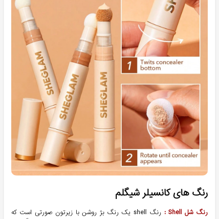
رنگ های کانسیلر شیگلم
رنگ شل Shell :
رنگ shell یک رنگ بژ روشن با زیرتون صورتی است که