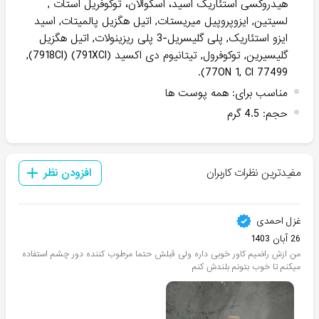
هیدروکسی استئاریک اسید، اسکوالان، توکوفریل استات ,
لسیتین, ایزوپروپیل میریستات, اتیل هگزیل پالمیتات, اسید
ایزو استئاریک, پلی گلیسریل-3 پلی ریزینولات, اتیل هگزیل
گلیسیرین, توکوفرول, تیتانیوم دی اکسید (791XCI) (7918CI),
77ON 1, CI 77499).
مناسب برای
:
همه پوست ها
حجم
:
4.5 گرم
مفیدترین نظرات کاربران
افزودن نظر
غزل احمدی
26 آبان 1403
من ازش راضیم کاور خوبی داره ولی قبلش حتما مرطوب کننده دور چشم استفاده
میکنم تا خوب بتونم بلندش کنم