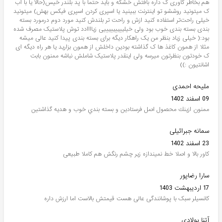
هم بخاطر کاوری ک داره بافتش خشکه و باید حتما با پد بلندر خیس(حالا یا با اب
ک میتونید روششو تو اینترنت ببینید یا اسپری کردن اسپری فیکس بهش) میتونید
خیلی راحت‌تر استفاده کنید ازش و راحت تر بلندش کنید مورد دوم درمورد بسته
بندی بسته بندی خوب بود ولی خیلیییییییییی زیاااادد توش پلاستیک مصرف شده
بود:( خیلی زیاد بنظر من یک راهکار دیگه برای بسته بندی پیدا کنید عالی میشه
مثلا از همون کاغذ ها ک گذاشته بودین داخلش از همون بزارید یا هر راه دیگه ای
ک خودتون بنظرتون میرسه ولی اینقدر پلاستیک شاملش نباشه ممنون بابت
اشانتیون :))
ملیحه احمدی
09 اسفند 1402
ممنون ازينك محصول اصل فرستادين و بسته بندي خوب و هديه گذاشتين
سمانه جبرائیلی
23 اسفند 1402
کاور بالا و اصلا خط نمیندازه زیر چشم رنگش هم کاملا طبیعی
سارا رضاپور
17 اردیبهشت 1403
کانسیلر سبک با پوشانندگی عالی هست قیمتش بالاست اما ارزش داره
آتنا پولادی