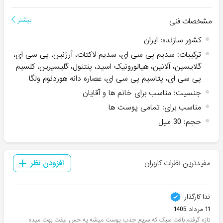
مشخصات فنی
بیشتر
کشور سازنده
:
ایران
ترکیبات
:
سدیم پی سی ای، سدیم لاکتات، آرژنین، پی سی ای،
گلایسین، آلانین، هیالورونیک اسید، پنتنول، گلیسیرین، کلسیم
پی سی ای، پتاسیم پی سی ای، عصاره دانه هوردئوم ولگا
جنسیت
:
مناسب برای خانم ها و آقایان
مناسب برای
:
تمامی پوست ها
حجم
:
30 میل
مفیدترین نظرات کاربران
افزودن نظر
ندا کارگذار
11 مرداد 1405
تازه گرفتم بافت سبک که سریع جذب پوست میشه یه حس لیفت بهت میده