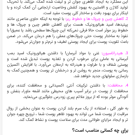
این عملکرد به ایجاد ظاهری جوان تر و لیفت شده کمک می‌کند. با تحریک
تولید کلاژن و الاستین به بهبود کشش وخاصیت ارتجاعی آن کمک کرده و با
اینکار برای بهبود بافت و ساختار کلی پوست مفید است.
2. کاهش چین و چروک ها و خطوط ریز:
با توجه به اینکه حاوی عناصری مانند
پپتیدها، اسید هیالورونیک هست برای کاهش ظاهر چین و چروک ها و
خطوط ریز موثر است حالا فرقی نمی‌کنه این چروک‌ها سطحی باشد یا عمیق! با
نفوذ به ساختار پوست حتی چروک‌های عمقی را هم درمان می‌کند. در ضمن
باعث تقویت پوست برای ایجاد پوستی لطیف و نرم‌تر و جوان‌تر می‌شود.
3. هیدراتاسیون:
غنی با مواد آبرسان! با داشتن هیالورونیک اسید بمب
آبرسانی به عاملی برای مرطوب کردن و تغذیه پوست تبدیل شده است و
پوستی شفاف و با طراوت و هیدراته به ارمغان می‌آورد. با افزایش اکسیژن
رسانی به پوست، منجر به روشن تر و درخشان تر پوست و همچنین کمک به
بازسازی سلولهای جدید خواهد شد.
4. محافظت:
با داشتن ترکیبات آنتی اکسیدانی و محافظت کننده، برای
محافظت از پوست در برابر آسیب های محیطی مانند اشعه ماوراء بنفش و
آلودگی موثر بوده که از بروز علائم پیری زودرس جلوگیری می‌نماید.
به طور کلی ، استفاده از یک سرم بلند کردن پوست به عنوان بخشی از روال
مراقبت از پوست شما می تواند به بهبود ظاهر پوست شما ، ترویج چهره جوان
تر و ایجاد مزایای طولانی مدت برای سلامت پوست و نشاط کمک کند.
برای چه کسانی مناسب است؟