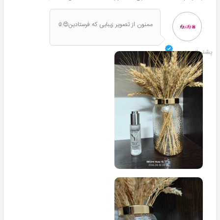
ممنون از تصویر زیبایی که فرستادین😍☺️
پشتیبانی هومهر