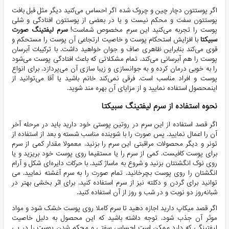
اگر پوستتون دچار چین و چروک شده اگر احساس می‌کنید دیگر مثل قبل بافت
پوستتون سفت و محکم نیست و یا در بعضی از پوستتون افتادگی و شلی
پوست را تجربه می‌کنید این سرم مخصوص شماست!
سرم لیفتینگ صورت
سبیکتا
با افزایش استحکام پوست و خاصیت ارتجاعی آن پوست را مستحکم و
قوی می‌کند بنابراین ظاهری صاف و جوان خواهید داشت. با ترکیبات آبرسان
پوست را هم آبرسانی می‌کند. تمام مشکلاتی که باعث افتادگی پوست می‌شود
را به خوبی درمان کرده و به جوانسازی و زیبا سازی آن می‌پردازد. برای انواع
پوست و افراد مناسب است. فرقی نمی‌کند خانم باشید یا آقا می‌توانید از
اینمحصول استفاده نمایید و از مزایای آن بهره مند شوید.
نحوه استفاده از سرم لیفتینگ سبیکتا
اگر قصد استفاده از این سرم در روتین پوستی خود دارید باید در مرحله آخر
آن را اعمال نمایید. پس صورت را با شوینده مناسب شسته و بعد از استفاده از
تونر و دیگر محصولات مراقبتی این سرم را بزنید. معمولا مقدار کمی از سرم
برای پوست کافیست. کمی از سرم را یا مستقیما روی پوست خود بریزید و یا
روی نوک انگشتتان بزنید و شروع به ماساژ کنید. با حرکات دایره‌ای شکل و آرام
انگشتان را روی پوست بچرخانید. تمام صورت را به سرم آغشته نمایید. می
توانید برای گردن و دکلته نیز از سرم استفاده کنید. برای اثر بخشی بهتر در
شبانه‌روز دو نوبت و در شب و روز از آن استفاده کنید.
اگر قصد میکاپ دارید اجازه دهید تا سرم کاملا روی پوست خشک شود و مواد
موثر آن جذب شود. توجه داشته باشید که این محصول به دلیل خاصیت
لیفتینگی که دارد ممکن است احساس سفتی و محکم شدن پوست را در پی