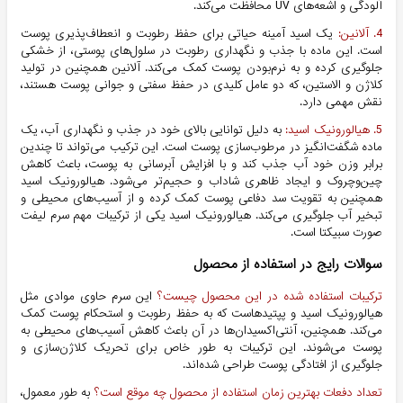
آلودگی و اشعه‌های UV محافظت می‌کند.
4. آلانین:
یک اسید آمینه حیاتی برای حفظ رطوبت و انعطاف‌پذیری پوست
است. این ماده با جذب و نگهداری رطوبت در سلول‌های پوستی، از خشکی
جلوگیری کرده و به نرم‌بودن پوست کمک می‌کند. آلانین همچنین در تولید
کلاژن و الاستین، که دو عامل کلیدی در حفظ سفتی و جوانی پوست هستند،
نقش مهمی دارد.
5. هیالورونیک اسید:
به دلیل توانایی بالای خود در جذب و نگهداری آب، یک
ماده شگفت‌انگیز در مرطوب‌سازی پوست است. این ترکیب می‌تواند تا چندین
برابر وزن خود آب جذب کند و با افزایش آبرسانی به پوست، باعث کاهش
چین‌وچروک و ایجاد ظاهری شاداب و حجیم‌تر می‌شود. هیالورونیک اسید
همچنین به تقویت سد دفاعی پوست کمک کرده و از آسیب‌های محیطی و
تبخیر آب جلوگیری می‌کند. هیالورونیک اسید یکی از ترکیبات مهم سرم لیفت
صورت سبیکتا است.
سوالات رایج در استفاده از محصول
ترکیبات استفاده شده در این محصول چیست؟
این سرم حاوی موادی مثل
هیالورونیک اسید و پپتیدهاست که به حفظ رطوبت و استحکام پوست کمک
می‌کند. همچنین، آنتی‌اکسیدان‌ها در آن باعث کاهش آسیب‌های محیطی به
پوست می‌شوند. این ترکیبات به طور خاص برای تحریک کلاژن‌سازی و
جلوگیری از افتادگی پوست طراحی شده‌اند.
تعداد دفعات بهترین زمان استفاده از محصول چه موقع است؟
به طور معمول،