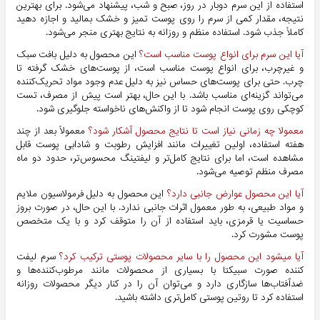
استفاده از این سرم دوبار در روز، صبح و شب، پیشنهاد می‌شود. برای بهترین
نتیجه، مقدار کمی از سرم را روی پوست تمیز و خشک بمالید و اجازه دهید
کاملاً جذب شود. استفاده منظم و روزانه به نتایج بهتری منجر می‌شود.
آیا این سرم برای انواع پوست مناسب است؟
این محصول به دلیل بافت سبک
و غیرچرب، برای انواع پوست مناسب است، از پوست‌های خشک گرفته تا
چرب. حتی برای پوست‌های حساس نیز به دلیل عدم وجود مواد تحریک‌کننده
می‌تواند گزینه‌ای مناسب باشد. با این حال، بهتر است پیش از مصرف، تست
کوچکی روی پوست انجام شود تا از واکنش‌های ناخواسته جلوگیری شود.
معمولا چه زمانی نیاز است تا نتایج محصول آشکار شود؟
معمولاً بعد از چند
هفته استفاده، اولین تغییرات مانند افزایش رطوبت و شادابی پوست قابل
مشاهده است، اما برای نتایج کامل‌تر و لیفتینگ محسوس‌تر، حدود دو ماه
مصرف منظم توصیه می‌شود.
آیا این محصول عوارض جانبی دارد؟
این محصول به دلیل فرمولاسیون ملایم
و مواد طبیعی، به طور معمول اثرات جانبی ندارد. با این حال، در صورت بروز
حساسیت یا قرمزی، باید استفاده از آن را متوقف کرد و با یک متخصص
پوست مشورت کرد.
آیا میشود این محصول را با سایر محصولات پوستی ترکیب کرد؟
سرم لیفت
کننده صورت سبیکتا با بسیاری از محصولات مانند مرطوب‌کننده‌ها و
ضدآفتاب‌ها سازگاری دارد و می‌توان آن را در کنار دیگر محصولات روزانه
استفاده کرد تا روتین پوستی کامل‌تری داشته باشید.