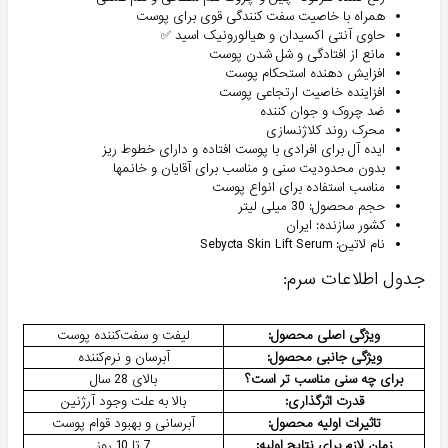
همراه با خاصیت سفت کنندگی قوی برای پوست
حاوی آنتی اکسیدان و هیالورونیک اسید ✅
مانع از افتادگی و شل شدن پوست
افزایش دهنده استحکام پوست
افزاینده خاصیت ارتجاعی پوست
ضد چروک و جوان کننده
محرک روند کلاژنسازی
ایده آل برای افرادی با پوست افتاده و دارای خطوط ریز
بدون محدودیت سنی و مناسب برای آقایان و خانمها
مناسب استفاده برای انواع پوست
حجم محصول: 30 میلی لیتر
کشور سازنده: ایران
نام لاتین: Sebycta Skin Lift Serum
جدول اطلاعات سرم:
ویژگی اصلی محصول:
لیفت و سفت‌کننده پوست
ویژگی جانبی محصول:
آبرسان و نرم‌کننده
برای چه سنی مناسب تر است؟
بالای 28 سال
قدرت اثرگذاری:
بالا به علت وجود آرژنین
تاثیرات اولیه محصول:
آبرسانی و بهبود قوام پوست
زمان لازم برای نتایج اولیه:
7 تا 10 روز