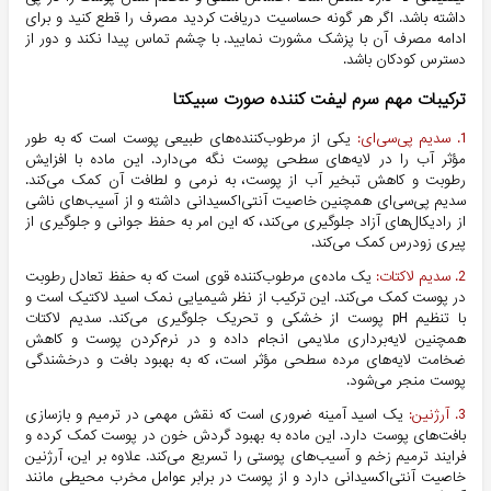
داشته باشد. اگر هر گونه حساسیت دریافت کردید مصرف را قطع کنید و برای
ادامه مصرف آن با پزشک مشورت نمایید. با چشم تماس پیدا نکند و دور از
دسترس کودکان باشد.
ترکیبات مهم سرم لیفت کننده صورت سبیکتا
1. سدیم پی‌سی‌ای:
یکی از مرطوب‌کننده‌های طبیعی پوست است که به طور
مؤثر آب را در لایه‌های سطحی پوست نگه می‌دارد. این ماده با افزایش
رطوبت و کاهش تبخیر آب از پوست، به نرمی و لطافت آن کمک می‌کند.
سدیم پی‌سی‌ای همچنین خاصیت آنتی‌اکسیدانی داشته و از آسیب‌های ناشی
از رادیکال‌های آزاد جلوگیری می‌کند، که این امر به حفظ جوانی و جلوگیری از
پیری زودرس کمک می‌کند.
2. سدیم لاکتات:
یک ماده‌ی مرطوب‌کننده قوی است که به حفظ تعادل رطوبت
در پوست کمک می‌کند. این ترکیب از نظر شیمیایی نمک اسید لاکتیک است و
با تنظیم pH پوست از خشکی و تحریک جلوگیری می‌کند. سدیم لاکتات
همچنین لایه‌برداری ملایمی انجام داده و در نرم‌کردن پوست و کاهش
ضخامت لایه‌های مرده سطحی مؤثر است، که به بهبود بافت و درخشندگی
پوست منجر می‌شود.
3. آرژنین:
یک اسید آمینه ضروری است که نقش مهمی در ترمیم و بازسازی
بافت‌های پوست دارد. این ماده به بهبود گردش خون در پوست کمک کرده و
فرایند ترمیم زخم و آسیب‌های پوستی را تسریع می‌کند. علاوه بر این، آرژنین
خاصیت آنتی‌اکسیدانی دارد و از پوست در برابر عوامل مخرب محیطی مانند