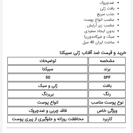
ضدچروک
بافت ژلی
جذب سریع
مناسب انواع پوست
مناسب زیر آرایش
بدون ایجاد سفیدی
سبک و غیرکامدون‌زا
ساخت ایران 40 میل
خرید و قیمت ضد آفتاب ژلی سبیکتا
مشخصه
توضیحات
برند
سبیکتا
50
SPF
بافت
ژلی و سبک
رنگ
بی‌رنگ
نوع پوست مناسب
انواع پوست
ویژگی خاص
فاقد چربی و ضدچروک
کاربرد
محافظت روزانه و جلوگیری از پیری پوست