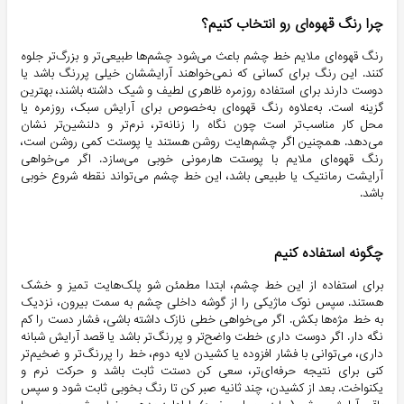
چرا رنگ قهوه‌ای رو انتخاب کنیم؟
رنگ قهوه‌ای ملایم خط چشم باعث می‌شود چشم‌ها طبیعی‌تر و بزرگ‌تر جلوه
کنند. این رنگ برای کسانی که نمی‌خواهند آرایششان خیلی پررنگ باشد یا
دوست دارند برای استفاده روزمره ظاهری لطیف و شیک داشته باشند، بهترین
گزینه است. به‌علاوه رنگ قهوه‌ای به‌خصوص برای آرایش سبک، روزمره یا
محل کار مناسب‌تر است چون نگاه را زنانه‌تر، نرم‌تر و دلنشین‌تر نشان
می‌دهد. همچنین اگر چشم‌هایت روشن هستند یا پوستت کمی روشن است،
رنگ قهوه‌ای ملایم با پوستت هارمونی خوبی می‌سازد. اگر می‌خواهی
آرایشت رمانتیک یا طبیعی باشد، این خط چشم می‌تواند نقطه شروع خوبی
باشد.
چگونه استفاده کنیم
برای استفاده از این خط چشم، ابتدا مطمئن شو پلک‌هایت تمیز و خشک
هستند. سپس نوک ماژیکی را از گوشه داخلی چشم به سمت بیرون، نزدیک
به خط مژه‌ها بکش. اگر می‌خواهی خطی نازک داشته باشی، فشار دست را کم
نگه دار. اگر دوست داری خطت واضح‌تر و پررنگ‌تر باشد یا قصد آرایش شبانه
داری، می‌توانی با فشار افزوده یا کشیدن لایه دوم، خط را پررنگ‌تر و ضخیم‌تر
کنی برای نتیجه حرفه‌ای‌تر، سعی کن دستت ثابت باشد و حرکت نرم و
یکنواخت. بعد از کشیدن، چند ثانیه صبر کن تا رنگ بخوبی ثابت شود و سپس