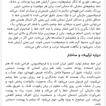
می‌دهد، طوری که انگار چشم‌هایت بدون آرایش هم زیبا بوده‌اند. بر خلاف
خط چشم‌های مشکی که ممکن است برای هر موقعیت و ساعتی خیلی
پررنگ باشند، این قهوه‌ای ملایم به آرایش طبیعی‌تر و سبک‌تر کمک می‌کند.
فرمولاسیون ماژیکی آن با نوک بسیار دقیق طراحی شده تا کشیدن خط با
حداقل تلاش و حداکثر کنترل ممکن باشد. این یعنی اگر تازه‌کار هستی هم
می‌توانی خیلی تمیز و حرفه‌ای خط چشم بکشی. با فشار کم می‌توانی یک
خط نازک بگیری یا با کمی فشار بیشتر یا چند لایه، خط را ضخیم‌تر کنی، همه
اینها به راحتی انجام می‌شود. یکی از مهم‌ترین مزایا ماندگاری بالای این خط
چشم است. رنگ و خطچشم تا ساعت‌ها باقی می‌ماند، حتی اگر در طول روز
عرق کنی، محیط گرم باشد یا چشم‌هایت خیس شوند. این یعنی آرایش شما
خراب نمی‌شود و نگاهت همیشه مرتب و جذاب باقی می‌ماند.
درباره ترکیبات و ساختار
این خط چشم تولید کشور ایران است و با فرمولاسیونی طراحی شده که هم
برای استفاده روزانه مناسب باشد هم برای کسانی که پوست حساس
دارند. ترکیبات دقیق آن معمولاً شامل رنگدانه طبیعی قهوه‌ای، مواد ضدآب و
تثبیت‌کننده رنگ هستند که باعث ماندگاری و ضد ریزش بودن خط چشم
می‌شوند. این فرمول سبب می‌شود که رنگ به‌صورت یکنواخت پخش شود و
پس از خشک شدن روی پلک، مقاوم در برابر رطوبت، اشک یا تعریق باشد.
نوک ماژیکی آن احتمال خطا را کم می‌کند و فشار دست زیاد به پوست
نمی‌آورد؛ بنابراین احتمال تحریک و حساسیت برای اطراف چشم کاهش
می‌یابد. این موضوع به ویژه وقتی مهم می‌شود که چشم یا پوستت حساس
باشد.