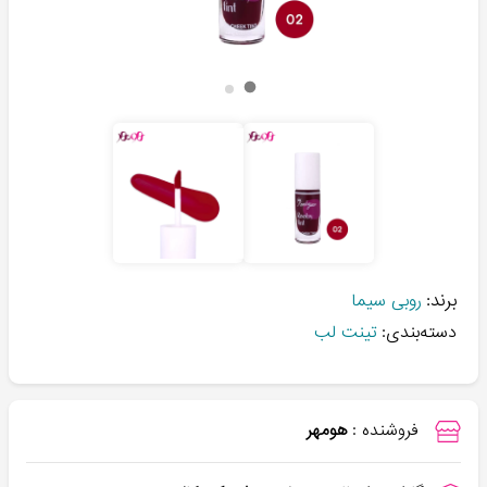
برند:
روبی سیما
دسته‌بندی:
تینت لب
فروشنده :
هومهر