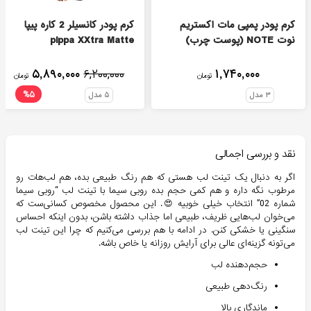
کرم پودر پمپی مات اکستریم
کرم پودر کانسیلر 2 کاره پیپا
نوت NOTE (پوست چرب)
pippa XXtra Matte
۵,۸۹۰,۰۰۰
۶,۲۰۰,۰۰۰
۱,۷۴۰,۰۰۰
تومان
تومان
%
۵
۳
مدل
۵
مدل
نقد و بررسی اجمالی
اگر به دنبال یک تینت لب هستی که هم ‌رنگ طبیعی بده، هم لب‌هات رو
مرطوب نگه داره و هم کمی حجم بده روبی سیما با تینت لب “روبی سیما
شماره 02” انتخاب خیلی خوبیه 😍. این محصول مخصوص کسانی‌ست که
می‌خوان لب‌هایی ظریف، طبیعی اما جذاب داشته باشن، بدون اینکه احساس
سنگینی یا خشکی کنن. در ادامه با هم بررسی می‌کنیم که چرا این تینت لب
می‌تونه گزینه‌ای عالی برای آرایش روزانه یا خاص باشه.
حجم‌دهنده لب
رنگ‌دهی طبیعی
ماندگاری بالا