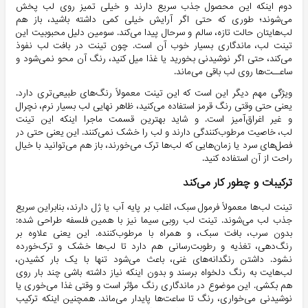
دوم اینکه این محصول جذب سریع دارند و خیلی تمیز روی لب پخش
می‌شوند؛ طوری که حتی اگر آرایش خیلی کمی داشته باشید، باز هم
لب‌هایتان حالت تازه، سالم و سرحال پیدا می‌کند. سومین دلیل محبوبیت این
تینت لب، ماندگاری بسیار خوب آن است. چون تینت در بافت لب نفوذ
می‌کند، حتی اگر نوشیدنی بخورید یا غذا میل کنید، رنگ آن محو نمی‌شود و
ساعــت‌ها روی لب باقی می‌ماند.
ویژگی مهم دیگر این است که این تینت‌ معمولاً رنگ‌های طبیعی‌تری دارد.
یعنی حتی وقتی رنگ قرمز استفاده می‌کنید، ظاهر نهایی لب بسیار نرم، نچرال
و غیر اغراق‌آمیز است. و شاید بهترین قسمت ماجرا اینکه این تینت
لب، خاصیت مرطوب‌کنندگی دارند و لب را خشک نمی‌کنند. این یعنی حتی در
فصل‌های سرد یا زمان‌هایی که لب‌ها ترک می‌خورند، باز هم می‌توانید با خیال
راحت از آن استفاده کنید.
ترکیبات و چطور کار می‌کند
تینت لب‌ها معمولاً فرمول سبک، اغلب بر پایه آب یا ژل دارند، بنابراین سریع
جذب لب می‌شوند. تینت لب روبی سیما نیز با همین فلسفه طراحی شده:
بدون سرب، بافت سبک، و همراه با مرطوب‌کننده. این یعنی علاوه بر
رنگ‌دهی، تغذیه و رطوبت‌رسانی هم دارد تا لب‌ها خشک و ترک‌خورده
نشود. داشتن رنگدانه‌های غنی، باعث می‌شود تنها با یک بار کشیدن،
لب‌هایت به رنگ دلخواه برسند و بدون اینکه نیاز داشته باشی چند بار روی
هم بکشی. این موضوع در ماندگاری رنگ مؤثر است و وقتی غذا می‌خوری یا
نوشیدنی می‌خواری، رنگ تا ساعت‌ها پایدار می‌ماند. همچنین اینکه ترکیب