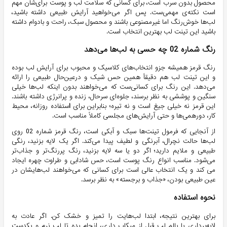
محصول بدون سرب است، برای کسانی که سلامت لب و پوست برای‌شان مهم
است نکته‌ی مهمی‌ست. پس اگر می‌خواهید آرایش طبیعی داشته باشید،
لب‌ها خوش‌رنگ اما غیرمصنوعی باشند و محصول سبک، راحت و بادوام داشته
باشید این تینت لب بهترین انتخاب است.
رنگ شماره 02 چه حسی به لب‌ها می‌دهد
رنگ قرمز همیشه جزو انتخاب‌های کلاسیک و محبوب برای آرایش لب بوده
و این تینت لب هم دقیقاً همین حس شیک و درعین‌حال طبیعی را ارائه
می‌دهد. این رنگ برای کسانی‌ست که می‌خواهند بدون اینکه لب‌ها خیلی
سنگین و پوششی به نظر برسند، جلوه‌ای سرحال، زنده و پرانرژی داشته باشند.
این قرمز نه خیلی جیغ است و نه تیره؛ بنابراین برای
ا
ستفاده روزانه، محیط
کار، دورهمی‌ها و حتی آرایش‌های مجلسی کاملاً مناسب است.
از آنجایی که فرمول تینت‌ها سبک و آبکی است، رنگ قرمز شماره 02 روی
لب‌ها حالت نچرال، آبرنگی و لطیف پیدا می‌کند. اگر یک لایه بزنید، رنگی
طبیعی و ملایم دارید؛ اگر دو یا سه لایه بزنید، رنگ پررنگ‌تر و جذاب‌تر
می‌شود. مناسب انواع رنگ پوست است، حس شادابی و طراوت چهره ایجاد
می کند و یک انتخاب عالی است برای کسانی که می‌خواهند لب‌هایشان در
عین طبیعی بودن، «جذاب و برجسته» به نظر برسد.
نحوه استفاده
برای بهترین نتیجه، ابتدا لب‌هایت را تمیز و خشک کن. اگر عادت به
لایه‌برداری یا بالم لب قبل از میکاپ داری، انجام بده تا لب نرم و یکدست