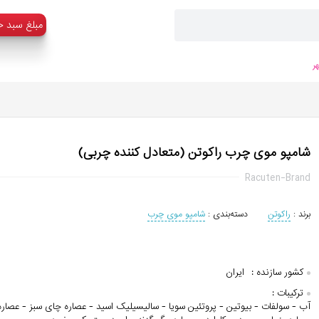
:مبلغ سبد خ
ر
شامپو موی چرب راکوتن (متعادل کننده چربی)
Racuten-Brand
برند :
راکوتن
دسته‌بندی :
شامپو موی چرب
کشور سازنده :
ایران
ترکیبات :
آب - سولفات - بیوتین - پروتئین سویا - سالیسیلیک اسید - عصاره چای سبز - عصاره آ