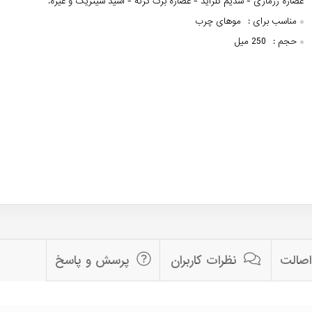
عصاره رزماری - سدیم کلراید - عصاره برگ گزنه - اسید سیتریک و غیره.
مناسب برای :
موهای چرب
حجم :
250 میل
 اصالت
نظرات کاربران
پرسش و پاسخ